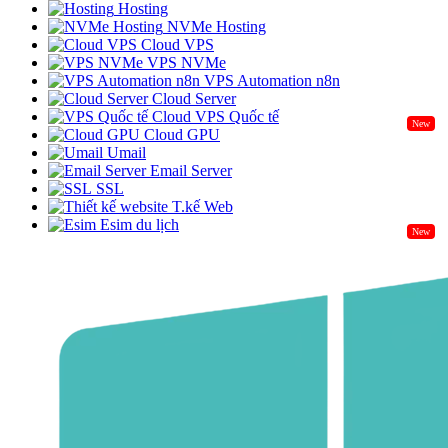
Hosting
NVMe Hosting
Cloud VPS
VPS NVMe
VPS Automation n8n
Cloud Server
Cloud VPS Quốc tế
New
Cloud GPU
Umail
Email Server
SSL
T.kế Web
Esim du lịch
New