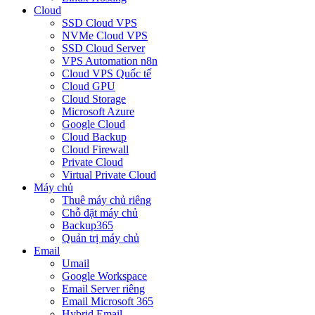
Cloud
SSD Cloud VPS
NVMe Cloud VPS
SSD Cloud Server
VPS Automation n8n
Cloud VPS Quốc tế
Cloud GPU
Cloud Storage
Microsoft Azure
Google Cloud
Cloud Backup
Cloud Firewall
Private Cloud
Virtual Private Cloud
Máy chủ
Thuê máy chủ riêng
Chỗ đặt máy chủ
Backup365
Quản trị máy chủ
Email
Umail
Google Workspace
Email Server riêng
Email Microsoft 365
Hybrid Email