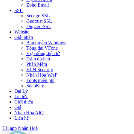
Zoho Email
SSL
Sectigo SSL
Geotrust SSL
Digicert SSL
Website
Giải pháp
Bản quyền Windows
Tổng đài VFone
Hợp đồng điện tử
Esim du lịch
Phần Mềm
VPN Security
Nhân Hòa WAF
Tools miễn phí
SnapKey
Đại Lý
Tin tức
Giới thiệu
Giá
Nhân Hòa AIO
Liên hệ
Tải app Nhân Hoà