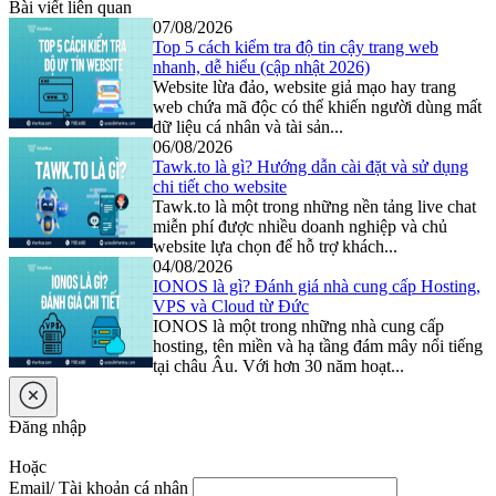
Bài viết liên quan
07/08/2026
Top 5 cách kiểm tra độ tin cậy trang web
nhanh, dễ hiểu (cập nhật 2026)
Website lừa đảo, website giả mạo hay trang
web chứa mã độc có thể khiến người dùng mất
dữ liệu cá nhân và tài sản...
06/08/2026
Tawk.to là gì? Hướng dẫn cài đặt và sử dụng
chi tiết cho website
Tawk.to là một trong những nền tảng live chat
miễn phí được nhiều doanh nghiệp và chủ
website lựa chọn để hỗ trợ khách...
04/08/2026
IONOS là gì? Đánh giá nhà cung cấp Hosting,
VPS và Cloud từ Đức
IONOS là một trong những nhà cung cấp
hosting, tên miền và hạ tầng đám mây nổi tiếng
tại châu Âu. Với hơn 30 năm hoạt...
Đăng nhập
Hoặc
Email/ Tài khoản cá nhân