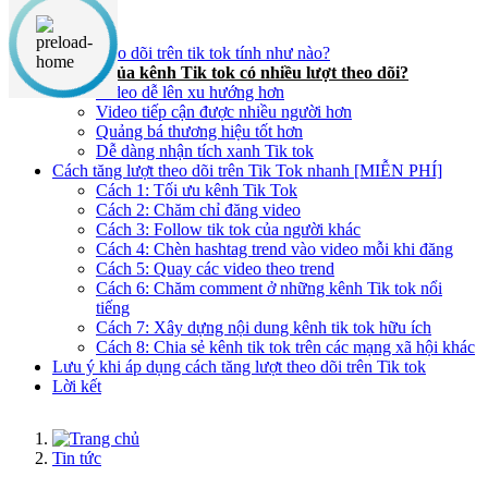
Nội dung chính
1 lượt theo dõi trên tik tok tính như nào?
Lợi ích của kênh Tik tok có nhiều lượt theo dõi?
Video dễ lên xu hướng hơn
Video tiếp cận được nhiều người hơn
Quảng bá thương hiệu tốt hơn
Dễ dàng nhận tích xanh Tik tok
Cách tăng lượt theo dõi trên Tik Tok nhanh [MIỄN PHÍ]
Cách 1: Tối ưu kênh Tik Tok
Cách 2: Chăm chỉ đăng video
Cách 3: Follow tik tok của người khác
Cách 4: Chèn hashtag trend vào video mỗi khi đăng
Cách 5: Quay các video theo trend
Cách 6: Chăm comment ở những kênh Tik tok nổi
tiếng
Cách 7: Xây dựng nội dung kênh tik tok hữu ích
Cách 8: Chia sẻ kênh tik tok trên các mạng xã hội khác
Lưu ý khi áp dụng cách tăng lượt theo dõi trên Tik tok
Lời kết
Tin tức