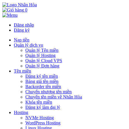
0
Đăng nhập
Đăng ký
Nạp tiền
Quản lý dịch vụ
Quản lý Tên miền
Quản lý Hosting
Quản lý Cloud VPS
Quản lý Đơn hàng
Tên miền
Đăng ký tên miền
Bảng giá tên miền
Backorder tên miền
Chuyển nhượng tên miền
Chuyển tên miền về Nhân Hòa
Khóa tên miền
Đăng ký làm đại lý
Hosting
NVMe Hosting
WordPress Hosting
Linux Hosting