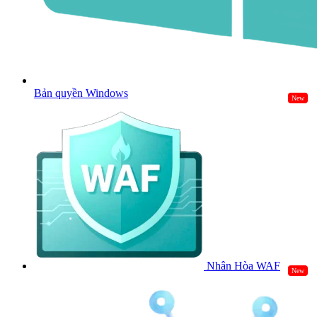
Bản quyền Windows
New
Nhân Hòa WAF
New