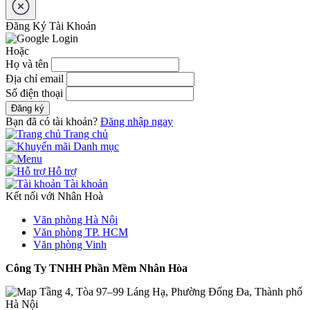
Đăng Ký Tài Khoản
Hoặc
Họ và tên
Địa chỉ email
Số điện thoại
Đăng ký
Bạn đã có tài khoản?
Đăng nhập ngay
Trang chủ
Danh mục
Hỗ trợ
Tài khoản
Kết nối với Nhân Hoà
Văn phòng Hà Nội
Văn phòng TP. HCM
Văn phòng Vinh
Công Ty TNHH Phần Mềm Nhân Hòa
Tầng 4, Tòa 97–99 Láng Hạ, Phường Đống Đa, Thành phố
Hà Nội