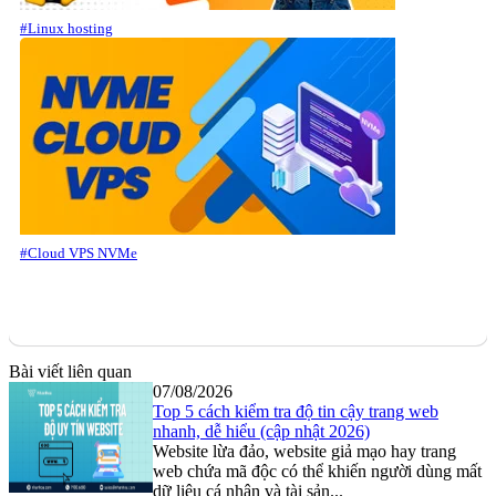
#Linux hosting
#Cloud VPS NVMe
Bài viết liên quan
07/08/2026
Top 5 cách kiểm tra độ tin cậy trang web
nhanh, dễ hiểu (cập nhật 2026)
Website lừa đảo, website giả mạo hay trang
web chứa mã độc có thể khiến người dùng mất
dữ liệu cá nhân và tài sản...