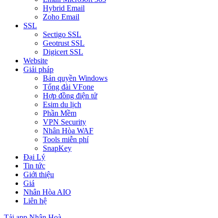
Hybrid Email
Zoho Email
SSL
Sectigo SSL
Geotrust SSL
Digicert SSL
Website
Giải pháp
Bản quyền Windows
Tổng đài VFone
Hợp đồng điện tử
Esim du lịch
Phần Mềm
VPN Security
Nhân Hòa WAF
Tools miễn phí
SnapKey
Đại Lý
Tin tức
Giới thiệu
Giá
Nhân Hòa AIO
Liên hệ
Tải app Nhân Hoà