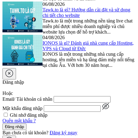
06/08/2026
Tawk.to là gì? Hướng dẫn cài đặt và sử dụng
chi tiết cho website
Tawk.to là một trong những nền tảng live chat
miễn phí được nhiều doanh nghiệp và chủ
website lựa chọn để hỗ trợ khách...
04/08/2026
IONOS là gì? Đánh giá nhà cung cấp Hosting,
VPS và Cloud từ Đức
IONOS là một trong những nhà cung cấp
hosting, tên miền và hạ tầng đám mây nổi tiếng
tại châu Âu. Với hơn 30 năm hoạt...
Đăng nhập
Hoặc
Email/ Tài khoản cá nhân
Mật khẩu đăng nhập
Ghi nhớ đăng nhập
Quên mật khẩu ?
Đăng nhập
Bạn chưa có tài khoản?
Đăng ký ngay