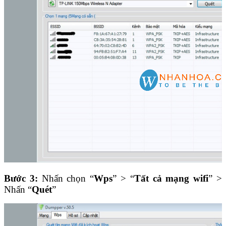
Bước 3:
Nhấn chọn “
Wps
” > “
Tất cả mạng wifi
” >
Nhấn “
Quét
”