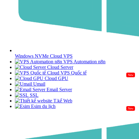
Windows NVMe Cloud VPS
VPS Automation n8n
Cloud Server
Cloud VPS Quốc tế
New
Cloud GPU
Umail
Email Server
SSL
T.kế Web
Esim du lịch
New