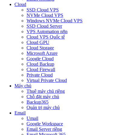
Cloud
SSD Cloud VPS
NVMe Cloud VPS
Windows NVMe Cloud VPS
SSD Cloud Server
VPS Automation n8n
Cloud VPS Quốc tế
Cloud GPU
Cloud Storage
Microsoft Azure
Google Cloud
Cloud Backup
Cloud Firewall
Private Cloud
Virtual Private Cloud
Máy chủ
Thuê máy chủ riêng
Chỗ đặt máy chủ
Backup365
Quản trị máy chủ
Email
Umail
Google Workspace
Email Server riêng
Email Microsoft 365