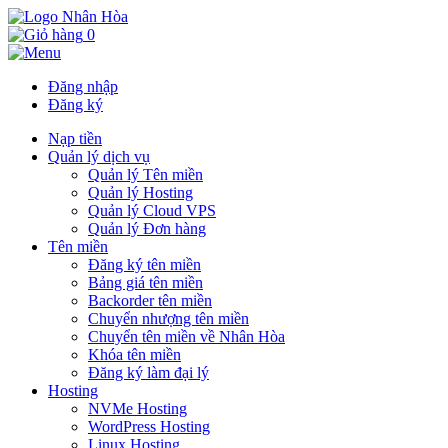
0
Đăng nhập
Đăng ký
Nạp tiền
Quản lý dịch vụ
Quản lý Tên miền
Quản lý Hosting
Quản lý Cloud VPS
Quản lý Đơn hàng
Tên miền
Đăng ký tên miền
Bảng giá tên miền
Backorder tên miền
Chuyển nhượng tên miền
Chuyển tên miền về Nhân Hòa
Khóa tên miền
Đăng ký làm đại lý
Hosting
NVMe Hosting
WordPress Hosting
Linux Hosting