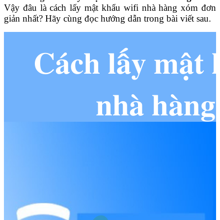
Vậy đâu là cách lấy mật khẩu wifi nhà hàng xóm đơn
giản nhất? Hãy cùng đọc hướng dẫn trong bài viết sau.