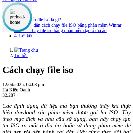
Nội dung chính
1. Bạn hiểu file iso là gì?
2. Hướng dẫn cách chạy file ISO bằng phần mềm Winrar
3. Cách chạy file iso bằng phần mềm tạo ổ đĩa ảo
4. Lời kết
Tin tức
Cách chạy file iso
12/04/2025, 04:08 pm
Hà Kiều Oanh
32,287
Các định dạng dữ liệu mà bạn thường thấy khi thực
hiện dowload các phần mềm được gọi lại ISO. Tùy
theo mục đích và nhu cầu sử dụng, bạn hãy chạy tập
tin ISO ra một ổ đĩa ảo hoặc sử dụng phần mềm để
giải nén rồi tiến hành cài đặt. Hãy cùng theo dõi bài