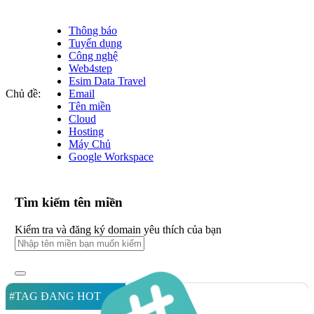
Thông báo
Tuyển dụng
Công nghệ
Web4step
Esim Data Travel
Chủ đề:
Email
Tên miền
Cloud
Hosting
Máy Chủ
Google Workspace
Tìm kiếm tên miền
Kiểm tra và đăng ký domain yêu thích của bạn
#TAG ĐANG HOT