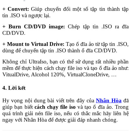
+ Convert:
Giúp chuyển đổi một số tập tin thành tập
tin .ISO và ngược lại.
+ Burn CD/DVD image:
Chép tập tin .ISO ra đĩa
CD/DVD.
+ Mount to Virtual Drive:
Tạo ổ đĩa ảo từ tập tin .ISO,
dùng để chuyển tập tin .ISO thành ổ đĩa CD/DVD.
Không chỉ UltraIso, bạn có thể sử dụng rất nhiều phần
mềm để thực hiện cách chạy file iso và tạo ổ đĩa ảo như:
VitualDrive, Alcohol 120%, VirtualCloneDrive, …
4.
Lời kết
Hy vọng nội dung bài viết trên đây của
Nhân Hòa
đã
giúp bạn biết
cách chạy file iso
và tạo ổ đĩa ảo. Trong
quá trình giải nén file iso, nếu có thắc mắc hãy liên hệ
ngay với Nhân Hòa để được giải đáp nhanh chóng.