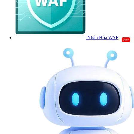
Nhân Hòa WAF
New