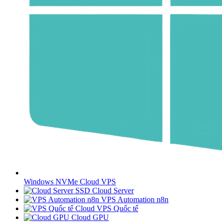
Windows NVMe Cloud VPS
SSD Cloud Server
VPS Automation n8n
Cloud VPS Quốc tế
Cloud GPU