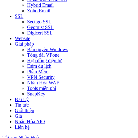
Hybrid Email
Zoho Email
SSL
Sectigo SSL
Geotrust SSL
Digicert SSL
Website
Giải pháp
Bản quyền Windows
Tổng đài VFone
Hợp đồng điện tử
Esim du lịch
Phần Mềm
VPN Security
Nhân Hòa WAF
Tools miễn phí
SnapKey
Đại Lý
Tin tức
Giới thiệu
Giá
Nhân Hòa AIO
Liên hệ
Tải app Nhân Hoà