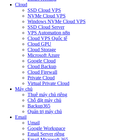
Cloud
SSD Cloud VPS
NVMe Cloud VPS
Windows NVMe Cloud VPS
SSD Cloud Server
VPS Automation n8n
Cloud VPS Quốc tế
Cloud GPU
Cloud Storage
Microsoft Azure
Google Cloud
Cloud Backup
Cloud Firewall
Private Cloud
Virtual Private Cloud
Máy chủ
Thuê máy chủ riêng
Chỗ đặt máy chủ
Backup365
Quản trị máy chủ
Email
Umail
Google Workspace
Email Server riêng
Email Microsoft 365