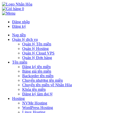
0
Đăng nhập
Đăng ký
Nạp tiền
Quản lý dịch vụ
Quản lý Tên miền
Quản lý Hosting
Quản lý Cloud VPS
Quản lý Đơn hàng
Tên miền
Đăng ký tên miền
Bảng giá tên miền
Backorder tên miền
Chuyển nhượng tên miền
Chuyển tên miền về Nhân Hòa
Khóa tên miền
Đăng ký làm đại lý
Hosting
NVMe Hosting
WordPress Hosting
Linux Hosting