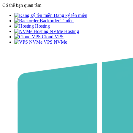
Có thể bạn quan tâm
Đăng ký tên miền
Backorder T.miền
Hosting
NVMe Hosting
Cloud VPS
VPS NVMe