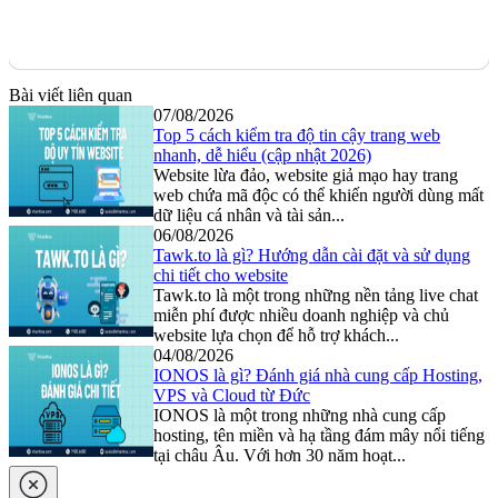
Bài viết liên quan
07/08/2026
Top 5 cách kiểm tra độ tin cậy trang web
nhanh, dễ hiểu (cập nhật 2026)
Website lừa đảo, website giả mạo hay trang
web chứa mã độc có thể khiến người dùng mất
dữ liệu cá nhân và tài sản...
06/08/2026
Tawk.to là gì? Hướng dẫn cài đặt và sử dụng
chi tiết cho website
Tawk.to là một trong những nền tảng live chat
miễn phí được nhiều doanh nghiệp và chủ
website lựa chọn để hỗ trợ khách...
04/08/2026
IONOS là gì? Đánh giá nhà cung cấp Hosting,
VPS và Cloud từ Đức
IONOS là một trong những nhà cung cấp
hosting, tên miền và hạ tầng đám mây nổi tiếng
tại châu Âu. Với hơn 30 năm hoạt...