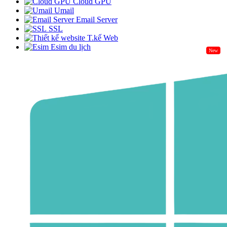
Cloud GPU
Umail
Email Server
SSL
T.kế Web
Esim du lịch
New