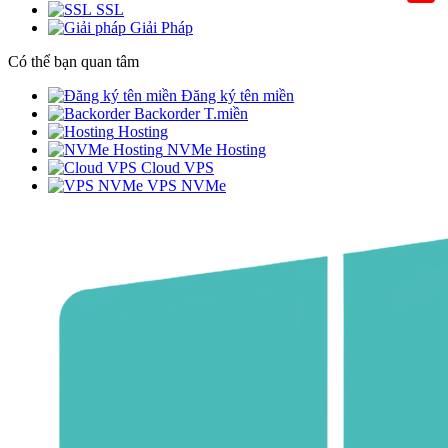
SSL
Giải Pháp
Có thể bạn quan tâm
Đăng ký tên miền
Backorder T.miền
Hosting
NVMe Hosting
Cloud VPS
VPS NVMe