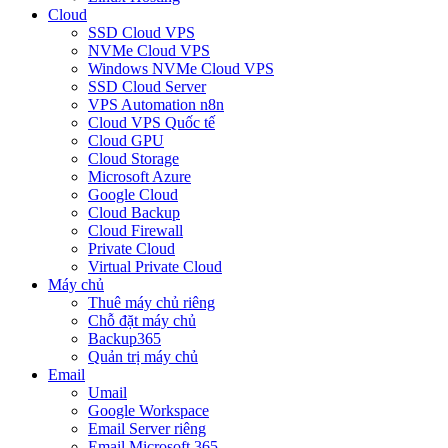
Cloud
SSD Cloud VPS
NVMe Cloud VPS
Windows NVMe Cloud VPS
SSD Cloud Server
VPS Automation n8n
Cloud VPS Quốc tế
Cloud GPU
Cloud Storage
Microsoft Azure
Google Cloud
Cloud Backup
Cloud Firewall
Private Cloud
Virtual Private Cloud
Máy chủ
Thuê máy chủ riêng
Chỗ đặt máy chủ
Backup365
Quản trị máy chủ
Email
Umail
Google Workspace
Email Server riêng
Email Microsoft 365