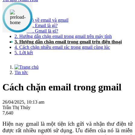
Nội dung chính
1. Hiểu rõ về email và gmail
1.1. Email là gì?
1.2. Gmail là gì?
2. Hướng dẫn chặn email trong gmail trên máy tính
3. Hướng dẫn chặn email trong gmail trên điện thoại
4. Cách chặn nhiều email rác trong gmail cùng lúc
5. Lời kết
Tin tức
Cách chặn email trong gmail
26/04/2025, 10:13 am
Trần Thị Thúy
7,640
Hiện nay gmail là một tiện ích gửi và nhận thư điện tử
được rất nhiều người sử dụng. Ưu điểm của nó là miễn