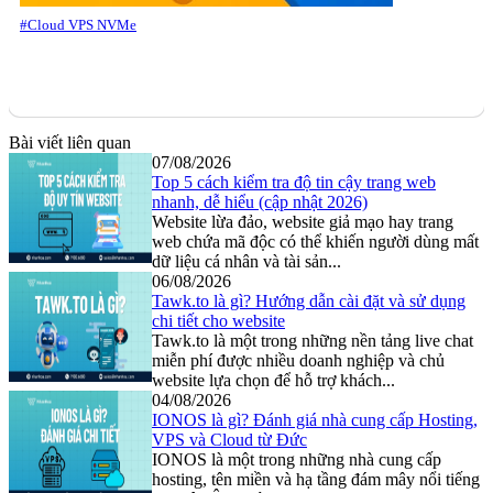
#Cloud VPS NVMe
Bài viết liên quan
07/08/2026
Top 5 cách kiểm tra độ tin cậy trang web
nhanh, dễ hiểu (cập nhật 2026)
Website lừa đảo, website giả mạo hay trang
web chứa mã độc có thể khiến người dùng mất
dữ liệu cá nhân và tài sản...
06/08/2026
Tawk.to là gì? Hướng dẫn cài đặt và sử dụng
chi tiết cho website
Tawk.to là một trong những nền tảng live chat
miễn phí được nhiều doanh nghiệp và chủ
website lựa chọn để hỗ trợ khách...
04/08/2026
IONOS là gì? Đánh giá nhà cung cấp Hosting,
VPS và Cloud từ Đức
IONOS là một trong những nhà cung cấp
hosting, tên miền và hạ tầng đám mây nổi tiếng