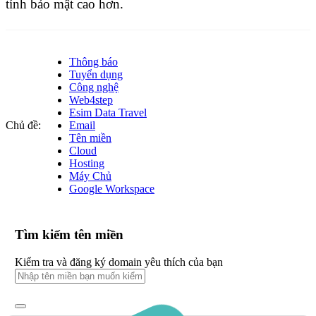
tính bảo mật cao hơn.
Thông báo
Tuyển dụng
Công nghệ
Web4step
Esim Data Travel
Chủ đề:
Email
Tên miền
Cloud
Hosting
Máy Chủ
Google Workspace
Tìm kiếm tên miền
Kiểm tra và đăng ký domain yêu thích của bạn