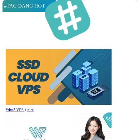
#TAG ĐANG HOT
#thuê VPS giá rẻ