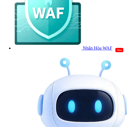
Nhân Hòa WAF
New