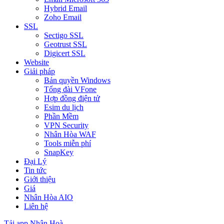
Hybrid Email
Zoho Email
SSL
Sectigo SSL
Geotrust SSL
Digicert SSL
Website
Giải pháp
Bản quyền Windows
Tổng đài VFone
Hợp đồng điện tử
Esim du lịch
Phần Mềm
VPN Security
Nhân Hòa WAF
Tools miễn phí
SnapKey
Đại Lý
Tin tức
Giới thiệu
Giá
Nhân Hòa AIO
Liên hệ
Tải app Nhân Hoà