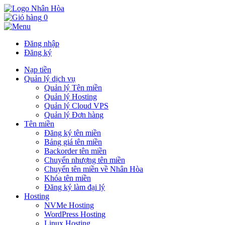
0
Đăng nhập
Đăng ký
Nạp tiền
Quản lý dịch vụ
Quản lý Tên miền
Quản lý Hosting
Quản lý Cloud VPS
Quản lý Đơn hàng
Tên miền
Đăng ký tên miền
Bảng giá tên miền
Backorder tên miền
Chuyển nhượng tên miền
Chuyển tên miền về Nhân Hòa
Khóa tên miền
Đăng ký làm đại lý
Hosting
NVMe Hosting
WordPress Hosting
Linux Hosting