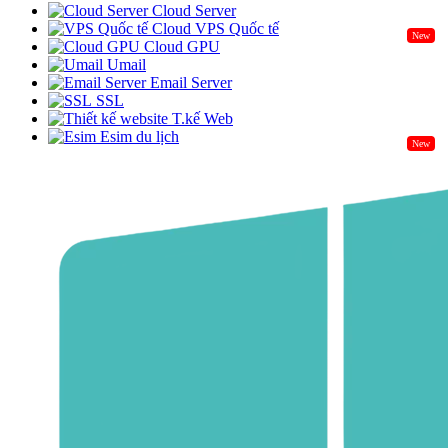
Cloud Server
Cloud VPS Quốc tế
New
Cloud GPU
Umail
Email Server
SSL
T.kế Web
Esim du lịch
New