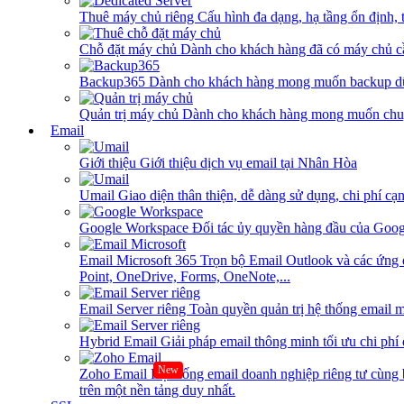
Thuê máy chủ riêng
Cấu hình đa dạng, hạ tầng ổn định, 
Chỗ đặt máy chủ
Dành cho khách hàng đã có máy chủ cần
Backup365
Dành cho khách hàng mong muốn backup dữ
Quản trị máy chủ
Dành cho khách hàng mong muốn chuy
Email
Giới thiệu
Giới thiệu dịch vụ email tại Nhân Hòa
Umail
Giao diện thân thiện, dễ dàng sử dụng, chi phí cạn
Google Workspace
Đối tác ủy quyền hàng đầu của Goog
Email Microsoft 365
Trọn bộ Email Outlook và các ứng 
Point, OneDrive, Forms, OneNote,...
Email Server riêng
Toàn quyền quản trị hệ thống email m
Hybrid Email
Giải pháp email thông minh tối ưu chi phí
New
Zoho Email
Hệ thống email doanh nghiệp riêng tư cùn
trên một nền tảng duy nhất.