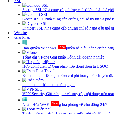
SSL
Sectigo SSL
Nhà cung cấp chứng chỉ số lớn nhất thế giớ
Geotrust SSL
Nhà cung cấp chứng chỉ số uy tín và phổ b
Digicert SSL
Nhà cung cấp chứng chỉ số hàng đầu thế giớ
Website
Giải Pháp
New
Bản quyền Windows
Bản quyền hệ điều hành chính hãng
Tổng đài VFone
Giải pháp Tổng đài doanh nghiệp
Hợp đồng điện tử
Giải pháp hợp đồng điện tử ESOC
Esim du lịch
Tiết kiệm 96% chi phí trong mỗi chuyến đi.
Phần mềm
Phần mềm bản quyền
VPN Security
Giữ riêng tư và truy cập nội dung trên toàn
New
Nhân Hòa WAF
Tường lửa phòng vệ chủ động 24/7
Tools miễn phí
Hơn 1000+ Tools miễn phí các lĩnh vực