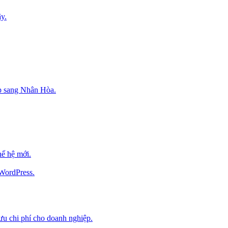
y.
p sang Nhân Hòa.
ế hệ mới.
 WordPress.
 ưu chi phí cho doanh nghiệp.