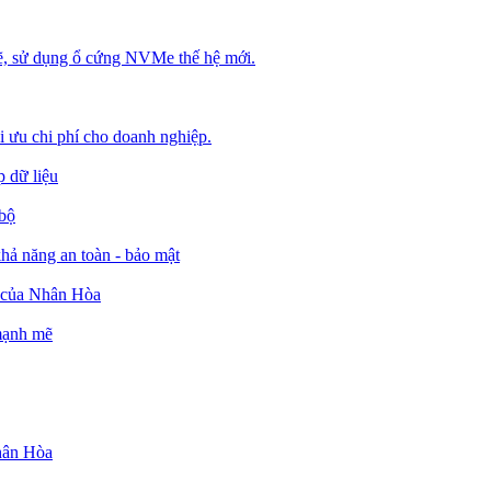
, sử dụng ổ cứng NVMe thế hệ mới.
ối ưu chi phí cho doanh nghiệp.
 dữ liệu
 bộ
ả năng an toàn - bảo mật
o của Nhân Hòa
 mạnh mẽ
Nhân Hòa