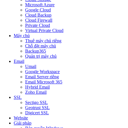
Microsoft Azure
Google Cloud
Cloud Backup
Cloud Firewall
Private Cloud
Virtual Private Cloud
Máy chủ
Thuê máy chủ riêng
Chỗ đặt máy chủ
Backup365
Quản trị máy chủ
Email
Umail
Google Workspace
Email Server riêng
Email Microsoft 365
Hybrid Email
Zoho Email
SSL
Sectigo SSL
Geotrust SSL
Digicert SSL
Website
Giải pháp