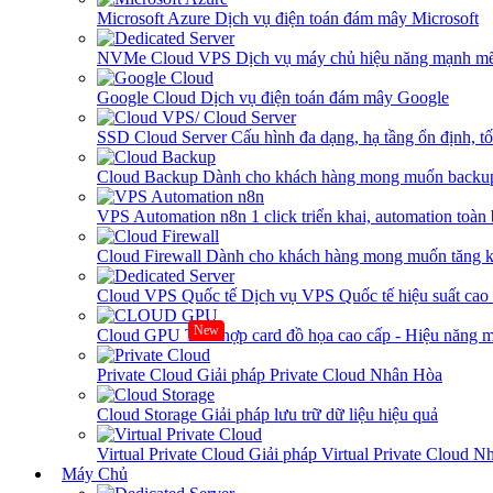
Microsoft Azure
Dịch vụ điện toán đám mây Microsoft
NVMe Cloud VPS
Dịch vụ máy chủ hiệu năng mạnh mẽ
Google Cloud
Dịch vụ điện toán đám mây Google
SSD Cloud Server
Cấu hình đa dạng, hạ tầng ổn định, t
Cloud Backup
Dành cho khách hàng mong muốn backup
VPS Automation n8n
1 click triển khai, automation toàn
Cloud Firewall
Dành cho khách hàng mong muốn tăng kh
Cloud VPS Quốc tế
Dịch vụ VPS Quốc tế hiệu suất ca
New
Cloud GPU
Tích hợp card đồ họa cao cấp - Hiệu năng
Private Cloud
Giải pháp Private Cloud Nhân Hòa
Cloud Storage
Giải pháp lưu trữ dữ liệu hiệu quả
Virtual Private Cloud
Giải pháp Virtual Private Cloud 
Máy Chủ