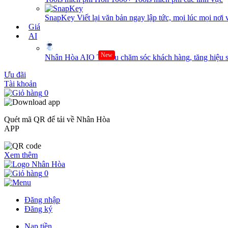
SnapKey
Viết lại văn bản ngay lập tức, mọi lúc mọi nơi 
Giá
AI
New
Nhân Hòa AIO
Tối ưu chăm sóc khách hàng, tăng hiệu s
Ưu đãi
Tài khoản
0
Quét mã QR để tải về Nhân Hòa
APP
Xem thêm
0
Đăng nhập
Đăng ký
Nạp tiền