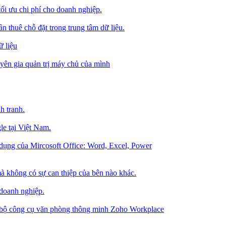
tối ưu chi phí cho doanh nghiệp.
 thuê chỗ đặt trong trung tâm dữ liệu.
 liệu
ên gia quản trị máy chủ của mình
h tranh.
le tại Việt Nam.
dụng của Mircosoft Office: Word, Excel, Power
à không có sự can thiệp của bên nào khác.
 doanh nghiệp.
g bộ công cụ văn phòng thông minh Zoho Workplace