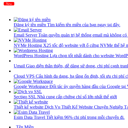
New
New
Đăng ký tên miền
Tìm kiếm tên miền của bạn ngay tại đây.
Email Server
Toàn quyền quản trị hệ thống email mà không có 
NVMe Hosting
X25 tốc độ website với ổ cứng NVMe thế hệ 
WordPress Hosting
Lựa chọn tốt nhất dành cho website WordP
Umail
Giao diện thân thiện, dễ dàng sử dụng, chi phí cạnh tran
Cloud VPS
Cấu hình đa dạng, hạ tầng ổn định, tối ưu chi phí 
Google Workspace
Đối tác ủy quyền hàng đầu của Google tại
Sectigo SSL
Nhà cung cấp chứng chỉ số lớn nhất thế giới
Thiết kế website
Dịch Vụ Thiết Kế Website Chuyên Nghiệp 
Esim Data Travel
Tiết kiệm 96% chi phí trong mỗi chuyến đi.
Tên Miền