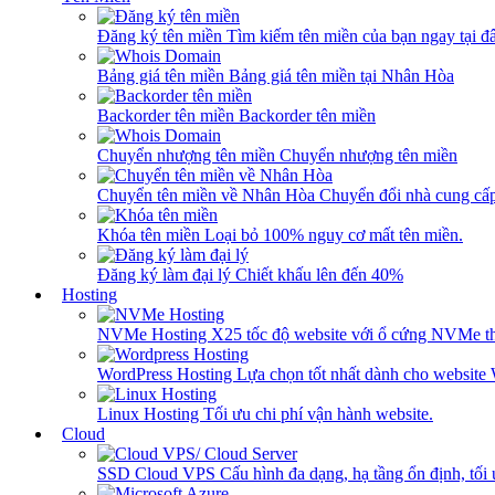
Đăng ký tên miền
Tìm kiếm tên miền của bạn ngay tại đâ
Bảng giá tên miền
Bảng giá tên miền tại Nhân Hòa
Backorder tên miền
Backorder tên miền
Chuyển nhượng tên miền
Chuyển nhượng tên miền
Chuyển tên miền về Nhân Hòa
Chuyển đổi nhà cung cấ
Khóa tên miền
Loại bỏ 100% nguy cơ mất tên miền.
Đăng ký làm đại lý
Chiết khấu lên đến 40%
Hosting
NVMe Hosting
X25 tốc độ website với ổ cứng NVMe th
WordPress Hosting
Lựa chọn tốt nhất dành cho website
Linux Hosting
Tối ưu chi phí vận hành website.
Cloud
SSD Cloud VPS
Cấu hình đa dạng, hạ tầng ổn định, tối