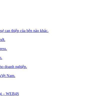
sự can thiệp của bên nào khác.
mới.
ress.
h.
cho doanh nghiệp.
 Việt Nam.
Tại – WEB4S