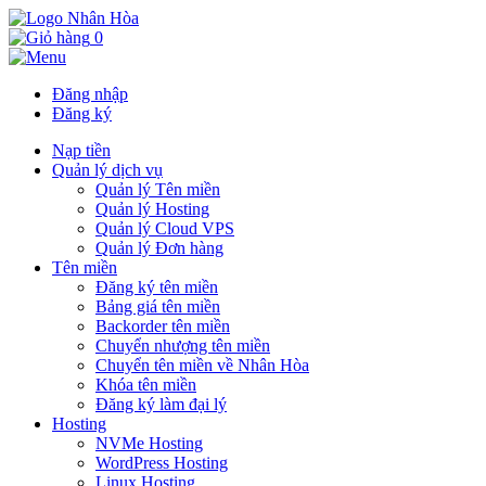
0
Đăng nhập
Đăng ký
Nạp tiền
Quản lý dịch vụ
Quản lý Tên miền
Quản lý Hosting
Quản lý Cloud VPS
Quản lý Đơn hàng
Tên miền
Đăng ký tên miền
Bảng giá tên miền
Backorder tên miền
Chuyển nhượng tên miền
Chuyển tên miền về Nhân Hòa
Khóa tên miền
Đăng ký làm đại lý
Hosting
NVMe Hosting
WordPress Hosting
Linux Hosting