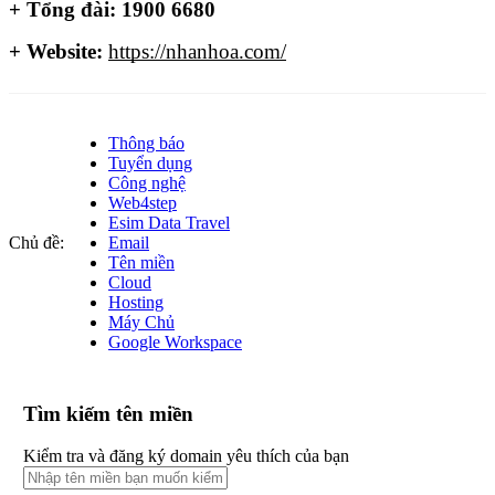
+ Tổng đài: 1900 6680
+ Website: 
https://nhanhoa.com/
Thông báo
Tuyển dụng
Công nghệ
Web4step
Esim Data Travel
Chủ đề:
Email
Tên miền
Cloud
Hosting
Máy Chủ
Google Workspace
Tìm kiếm tên miền
Kiểm tra và đăng ký domain yêu thích của bạn