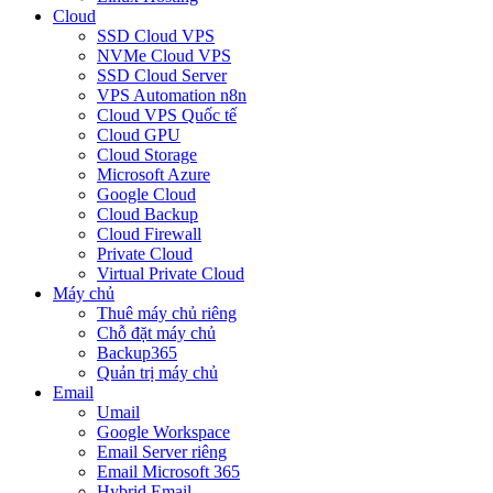
Cloud
SSD Cloud VPS
NVMe Cloud VPS
SSD Cloud Server
VPS Automation n8n
Cloud VPS Quốc tế
Cloud GPU
Cloud Storage
Microsoft Azure
Google Cloud
Cloud Backup
Cloud Firewall
Private Cloud
Virtual Private Cloud
Máy chủ
Thuê máy chủ riêng
Chỗ đặt máy chủ
Backup365
Quản trị máy chủ
Email
Umail
Google Workspace
Email Server riêng
Email Microsoft 365
Hybrid Email