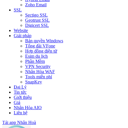
Zoho Email
SSL
Sectigo SSL
Geotrust SSL
Digicert SSL
Website
Giải pháp
Bản quyền Windows
Tổng đài VFone
Hợp đồng điện tử
Esim du lịch
Phần Mềm
VPN Security
Nhân Hòa WAF
Tools miễn phí
SnapKey
Đại Lý
Tin tức
Giới thiệu
Giá
Nhân Hòa AIO
Liên hệ
Tải app Nhân Hoà