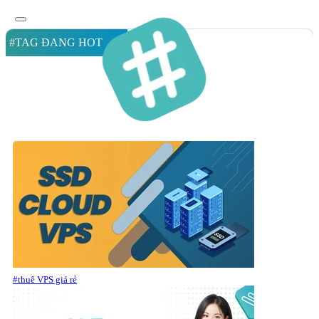
#TAG ĐANG HOT
#thuê VPS giá rẻ