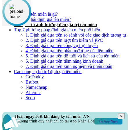
Nội dung chính
Định giá tên miền là gì?
Tại sao phải định giá tên miền?
Các yếu tố ảnh hưởng đến giá trị tên miền
Top 7 phương pháp định giá tên miền phổ biến
1. Định giá dựa trên so sánh với các giao dịch tương tự
2. Định giá dựa trên lượt tìm kiếm và PPC
3. Định giá dựa trên công cụ trực tuyến
4. Định giá dựa trên phần mở rộng của tên miền
5. Định giá dựa trên độ tuổi và lịch sử của tên miền
6. Định giá dựa trên tiềm năng kinh doanh
7. Định giá dựa trên kinh nghiệm và phán đoán
Các công cụ hỗ trợ định giá tên miền
GoDaddy
Estibot
Namecheap
Afternic
Sedo
×
Hoàn ngay 50K khi đăng ký tên miền .VN
Chương trình duy nhất chỉ có tại App Nhân Hòa
Tải App Ngay