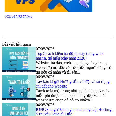
#Cloud VPS NVMe
Bài viết liên quan
07/08/2026
Top 5 cách kiểm tra độ tin cậy trang web
nhanh, dễ hiểu (cập nhật 2026)
Website lừa đảo, website giả mạo hay trang
web chứa mã độc có thể khiến người dùng mất
dữ liệu cá nhân và tài sản...
06/08/2026
Tawk.to là gì? Hướng dẫn cài đặt và sử dụng
chi tiết cho website
Tawk.to là một trong những nền tảng live chat
miễn phí được nhiều doanh nghiệp và chủ
website lựa chọn để hỗ trợ khách...
04/08/2026
IONOS là gì? Đánh giá nhà cung cấp Hosting,
VPS và Cloud từ Đức