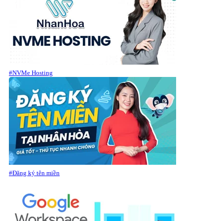
#NVMe Hosting
#Đăng ký tên miền