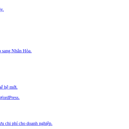
y.
p sang Nhân Hòa.
ế hệ mới.
 WordPress.
 ưu chi phí cho doanh nghiệp.