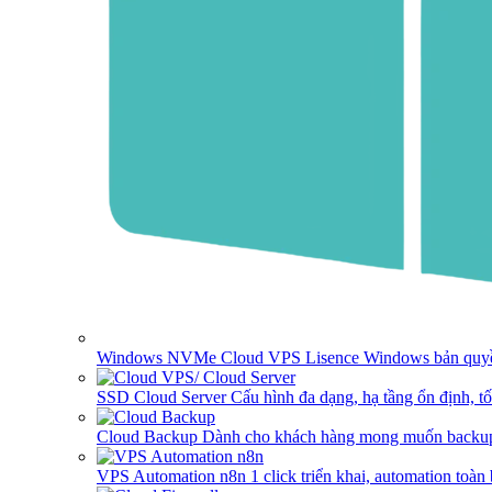
Windows NVMe Cloud VPS
Lisence Windows bản quyề
SSD Cloud Server
Cấu hình đa dạng, hạ tầng ổn định, t
Cloud Backup
Dành cho khách hàng mong muốn backup
VPS Automation n8n
1 click triển khai, automation toàn