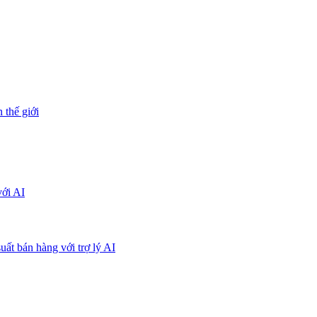
 thế giới
với AI
uất bán hàng với trợ lý AI