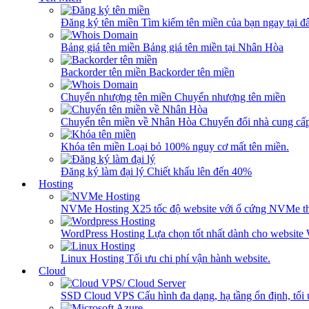
Đăng ký tên miền
Tìm kiếm tên miền của bạn ngay tại đâ
Bảng giá tên miền
Bảng giá tên miền tại Nhân Hòa
Backorder tên miền
Backorder tên miền
Chuyển nhượng tên miền
Chuyển nhượng tên miền
Chuyển tên miền về Nhân Hòa
Chuyển đổi nhà cung cấ
Khóa tên miền
Loại bỏ 100% nguy cơ mất tên miền.
Đăng ký làm đại lý
Chiết khấu lên đến 40%
Hosting
NVMe Hosting
X25 tốc độ website với ổ cứng NVMe th
WordPress Hosting
Lựa chọn tốt nhất dành cho website
Linux Hosting
Tối ưu chi phí vận hành website.
Cloud
SSD Cloud VPS
Cấu hình đa dạng, hạ tầng ổn định, tối