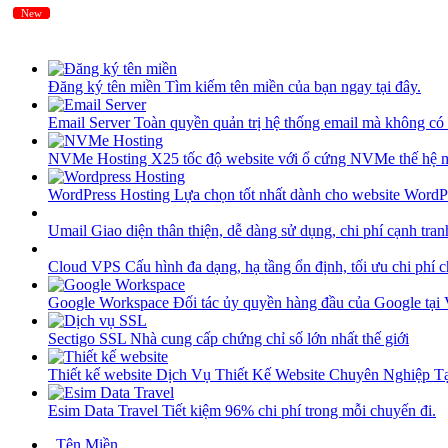
New
New
Đăng ký tên miền
Tìm kiếm tên miền của bạn ngay tại đây.
Email Server
Toàn quyền quản trị hệ thống email mà không có 
NVMe Hosting
X25 tốc độ website với ổ cứng NVMe thế hệ 
WordPress Hosting
Lựa chọn tốt nhất dành cho website WordP
Umail
Giao diện thân thiện, dễ dàng sử dụng, chi phí cạnh tran
Cloud VPS
Cấu hình đa dạng, hạ tầng ổn định, tối ưu chi phí 
Google Workspace
Đối tác ủy quyền hàng đầu của Google tại
Sectigo SSL
Nhà cung cấp chứng chỉ số lớn nhất thế giới
Thiết kế website
Dịch Vụ Thiết Kế Website Chuyên Nghiệp 
Esim Data Travel
Tiết kiệm 96% chi phí trong mỗi chuyến đi.
Tên Miền