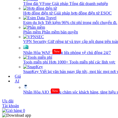
Tổng đài VFone
Giải pháp Tổng đài doanh nghiệp
Hợp đồng điện tử
Giải pháp hợp đồng điện tử ESOC
Esim du lịch
Tiết kiệm 96% chi phí trong mỗi chuyến đi.
Phần mềm
Phần mềm bản quyền
VPN Security
Giữ riêng tư và truy cập nội dung trên toàn
New
Nhân Hòa WAF
Tường lửa phòng vệ chủ động 24/7
Tools miễn phí
Hơn 1000+ Tools miễn phí các lĩnh vực
SnapKey
Viết lại văn bản ngay lập tức, mọi lúc mọi nơi 
Giá
AI
New
Nhân Hòa AIO
Tối ưu chăm sóc khách hàng, tăng hiệu s
Ưu đãi
Tài khoản
0