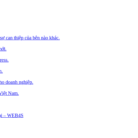
sự can thiệp của bên nào khác.
mới.
ress.
h.
cho doanh nghiệp.
 Việt Nam.
Tại – WEB4S