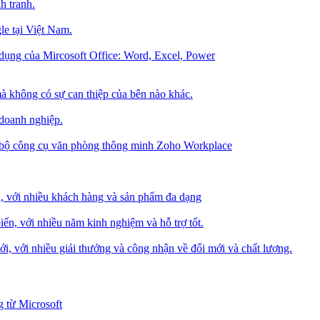
h tranh.
le tại Việt Nam.
dụng của Mircosoft Office: Word, Excel, Power
à không có sự can thiệp của bên nào khác.
 doanh nghiệp.
g bộ công cụ văn phòng thông minh Zoho Workplace
i, với nhiều khách hàng và sản phẩm đa dạng
iến, với nhiều năm kinh nghiệm và hỗ trợ tốt.
i, với nhiều giải thưởng và công nhận về đổi mới và chất lượng.
 từ Microsoft