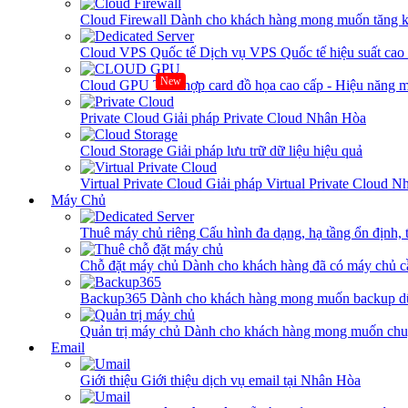
Cloud Firewall
Dành cho khách hàng mong muốn tăng kh
Cloud VPS Quốc tế
Dịch vụ VPS Quốc tế hiệu suất ca
New
Cloud GPU
Tích hợp card đồ họa cao cấp - Hiệu năng
Private Cloud
Giải pháp Private Cloud Nhân Hòa
Cloud Storage
Giải pháp lưu trữ dữ liệu hiệu quả
Virtual Private Cloud
Giải pháp Virtual Private Cloud 
Máy Chủ
Thuê máy chủ riêng
Cấu hình đa dạng, hạ tầng ổn định, 
Chỗ đặt máy chủ
Dành cho khách hàng đã có máy chủ cần
Backup365
Dành cho khách hàng mong muốn backup dữ
Quản trị máy chủ
Dành cho khách hàng mong muốn chuy
Email
Giới thiệu
Giới thiệu dịch vụ email tại Nhân Hòa