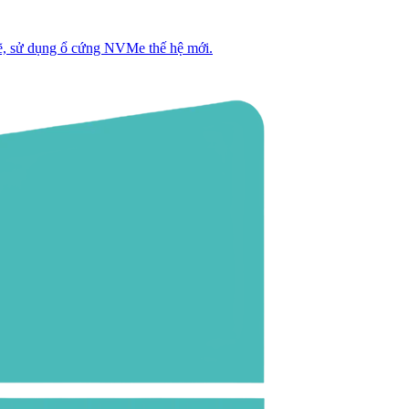
, sử dụng ổ cứng NVMe thế hệ mới.