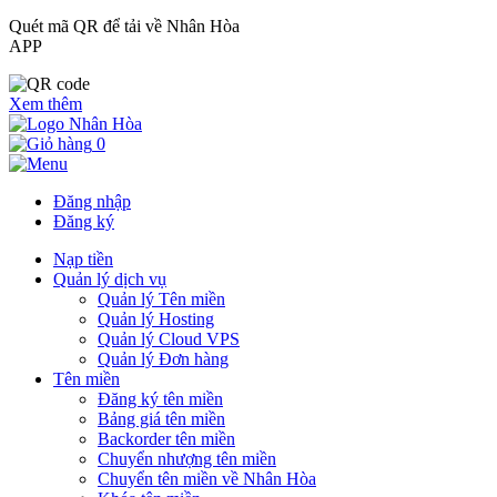
Quét mã QR để tải về Nhân Hòa
APP
Xem thêm
0
Đăng nhập
Đăng ký
Nạp tiền
Quản lý dịch vụ
Quản lý Tên miền
Quản lý Hosting
Quản lý Cloud VPS
Quản lý Đơn hàng
Tên miền
Đăng ký tên miền
Bảng giá tên miền
Backorder tên miền
Chuyển nhượng tên miền
Chuyển tên miền về Nhân Hòa