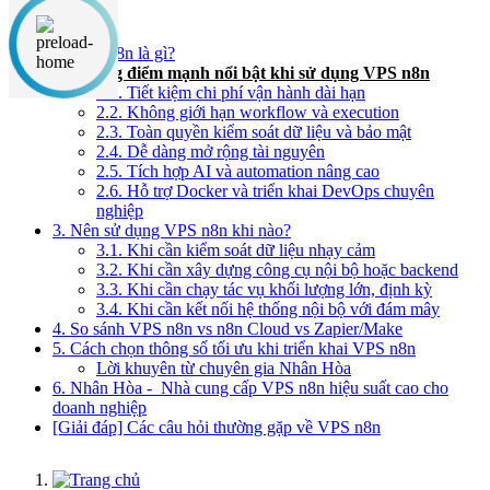
Nội dung chính
1. VPS n8n là gì?
2. Những điểm mạnh nổi bật khi sử dụng VPS n8n
2.1. Tiết kiệm chi phí vận hành dài hạn
2.2. Không giới hạn workflow và execution
2.3. Toàn quyền kiểm soát dữ liệu và bảo mật
2.4. Dễ dàng mở rộng tài nguyên
2.5. Tích hợp AI và automation nâng cao
2.6. Hỗ trợ Docker và triển khai DevOps chuyên
nghiệp
3. Nên sử dụng VPS n8n khi nào?
3.1. Khi cần kiểm soát dữ liệu nhạy cảm
3.2. Khi cần xây dựng công cụ nội bộ hoặc backend
3.3. Khi cần chạy tác vụ khối lượng lớn, định kỳ
3.4. Khi cần kết nối hệ thống nội bộ với đám mây
4. So sánh VPS n8n vs n8n Cloud vs Zapier/Make
5. Cách chọn thông số tối ưu khi triển khai VPS n8n
Lời khuyên từ chuyên gia Nhân Hòa
6. Nhân Hòa - Nhà cung cấp VPS n8n hiệu suất cao cho
doanh nghiệp
[Giải đáp] Các câu hỏi thường gặp về VPS n8n