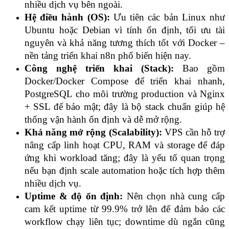
nhiều dịch vụ bên ngoài.
Hệ điều hành (OS):
 Ưu tiên các bản Linux như 
Ubuntu hoặc Debian vì tính ổn định, tối ưu tài 
nguyên và khả năng tương thích tốt với Docker – 
nền tảng triển khai n8n phổ biến hiện nay.
Công nghệ triển khai (Stack):
 Bao gồm 
Docker/Docker Compose để triển khai nhanh, 
PostgreSQL cho môi trường production và Nginx 
+ SSL để bảo mật; đây là bộ stack chuẩn giúp hệ 
thống vận hành ổn định và dễ mở rộng.
Khả năng mở rộng (Scalability):
 VPS cần hỗ trợ 
nâng cấp linh hoạt CPU, RAM và storage để đáp 
ứng khi workload tăng; đây là yếu tố quan trọng 
nếu bạn định scale automation hoặc tích hợp thêm 
nhiều dịch vụ.
Uptime & độ ổn định:
 Nên chọn nhà cung cấp 
cam kết uptime từ 99.9% trở lên để đảm bảo các 
workflow chạy liên tục; downtime dù ngắn cũng 