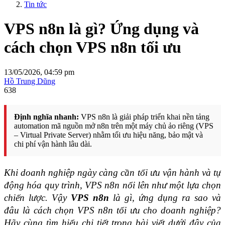
Tin tức
VPS n8n là gì? Ứng dụng và
cách chọn VPS n8n tối ưu
13/05/2026, 04:59 pm
Hồ Trung Dũng
638
Định nghĩa nhanh:
VPS n8n là giải pháp triển khai nền tảng
automation mã nguồn mở n8n trên một máy chủ ảo riêng (VPS
– Virtual Private Server) nhằm tối ưu hiệu năng, bảo mật và
chi phí vận hành lâu dài.
Khi doanh nghiệp ngày càng cần tối ưu vận hành và tự 
động hóa quy trình, VPS n8n nổi lên như một lựa chọn 
chiến lược. Vậy 
VPS n8n
 là gì, ứng dụng ra sao và 
đâu là cách chọn VPS n8n tối ưu cho doanh nghiệp? 
Hãy cùng tìm hiểu chi tiết trong bài viết dưới đây của 