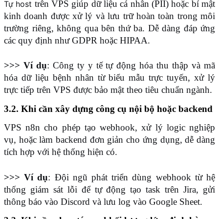
 trên VPS giúp dữ liệu cá nhân (PII) hoặc bí mật 
Tự host
kinh doanh được xử lý và lưu trữ hoàn toàn trong môi 
trường riêng, không qua bên thứ ba. Dễ dàng đáp ứng 
các quy định như GDPR hoặc HIPAA.
>>> Ví dụ
: Công ty y tế tự động hóa thu thập và mã 
hóa dữ liệu bệnh nhân từ biểu mẫu trực tuyến, xử lý 
trực tiếp trên VPS được bảo mật theo tiêu chuẩn ngành.
3.2. Khi cần xây dựng công cụ nội bộ hoặc backend
VPS n8n cho phép tạo webhook, xử lý logic nghiệp 
vụ, hoặc làm backend đơn giản cho ứng dụng, dễ dàng 
tích hợp với hệ thống hiện có.
>>> Ví dụ
: Đội ngũ phát triển dùng webhook từ hệ 
thống giám sát lỗi để tự động tạo task trên Jira, gửi 
thông báo vào Discord và lưu log vào Google Sheet.