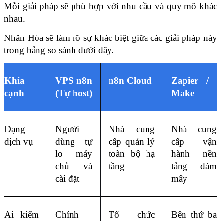
Mỗi giải pháp sẽ phù hợp với nhu cầu và quy mô khác 
nhau. 
Nhân Hòa sẽ làm rõ sự khác biệt giữa các giải pháp này 
trong bảng so sánh dưới đây.
Khía 
VPS n8n 
n8n Cloud
Zapier / 
cạnh
(Tự host)
Make
Dạng 
Người 
Nhà cung 
Nhà cung 
dịch vụ
dùng tự 
cấp quản lý 
cấp vận 
lo máy 
toàn bộ hạ 
hành nền 
chủ và 
tầng
tảng đám 
cài đặt
mây
Ai kiểm 
Chính 
Tổ chức 
Bên thứ ba 