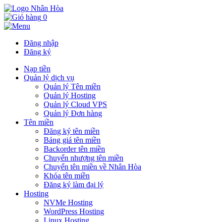
0
Đăng nhập
Đăng ký
Nạp tiền
Quản lý dịch vụ
Quản lý Tên miền
Quản lý Hosting
Quản lý Cloud VPS
Quản lý Đơn hàng
Tên miền
Đăng ký tên miền
Bảng giá tên miền
Backorder tên miền
Chuyển nhượng tên miền
Chuyển tên miền về Nhân Hòa
Khóa tên miền
Đăng ký làm đại lý
Hosting
NVMe Hosting
WordPress Hosting
Linux Hosting