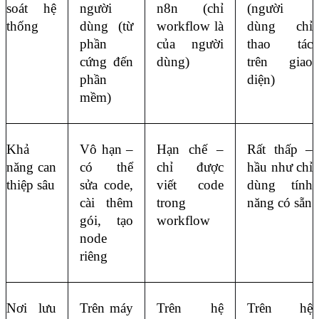
soát hệ 
người 
n8n (chỉ 
(người 
thống
dùng (từ 
workflow là 
dùng chỉ 
phần 
của người 
thao tác 
cứng đến 
dùng)
trên giao 
phần 
diện)
mềm)
Khả 
Vô hạn – 
Hạn chế – 
Rất thấp – 
năng can 
có thể 
chỉ được 
hầu như chỉ 
thiệp sâu
sửa code, 
viết code 
dùng tính 
cài thêm 
trong 
năng có sẵn
gói, tạo 
workflow
node 
riêng
Nơi lưu 
Trên máy 
Trên hệ 
Trên hệ 