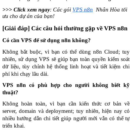
>>> Click xem ngay
: Các gói 
VPS n8n
  Nhân Hòa tối 
ưu cho dự án của bạn!
[Giải đáp] Các câu hỏi thường gặp về VPS n8n
Có cần VPS để sử dụng n8n không?
Không bắt buộc, vì bạn có thể dùng n8n Cloud; tuy 
nhiên, sử dụng VPS sẽ giúp bạn toàn quyền kiểm soát 
dữ liệu, tùy chỉnh hệ thống linh hoạt và tiết kiệm chi 
phí khi chạy lâu dài. 
VPS n8n có phù hợp cho người không biết kỹ 
thuật?
Không hoàn toàn, vì bạn cần kiến thức cơ bản về 
server, domain và deployment; tuy nhiên, hiện nay có 
nhiều hướng dẫn chi tiết giúp người mới vẫn có thể tự 
triển khai. 