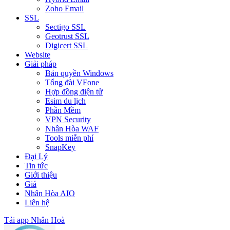
Zoho Email
SSL
Sectigo SSL
Geotrust SSL
Digicert SSL
Website
Giải pháp
Bản quyền Windows
Tổng đài VFone
Hợp đồng điện tử
Esim du lịch
Phần Mềm
VPN Security
Nhân Hòa WAF
Tools miễn phí
SnapKey
Đại Lý
Tin tức
Giới thiệu
Giá
Nhân Hòa AIO
Liên hệ
Tải app Nhân Hoà