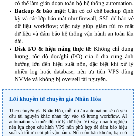
có thể làm gián đoạn toàn bộ hệ thống automation.
Backup & bảo mật:
 Cần có cơ chế backup định 
kỳ và các lớp bảo mật như firewall, SSL để bảo vệ 
dữ liệu workflow; việc này giúp giảm rủi ro mất 
dữ liệu và đảm bảo hệ thống vận hành an toàn lâu 
dài.
Disk I/O & hiệu năng thực tế:
 Không chỉ dung 
lượng, tốc độ đọc/ghi (I/O) của ổ đĩa cũng ảnh 
hưởng lớn đến hiệu suất n8n, đặc biệt khi xử lý 
nhiều log hoặc database; nên ưu tiên VPS dùng 
NVMe và không bị oversell tài nguyên.
Lời khuyên từ chuyên gia Nhân Hòa
Theo chuyên gia Nhân Hòa, mỗi dự án automation sẽ có yêu
cầu tài nguyên khác nhau tùy vào số lượng workflow, AI
automation và mức độ xử lý dữ liệu. Vì vậy, doanh nghiệp
nên lựa chọn cấu hình VPS n8n phù hợp để đảm bảo hiệu
suất và tối ưu chi phí vận hành. Nếu còn băn khoăn, bạn có