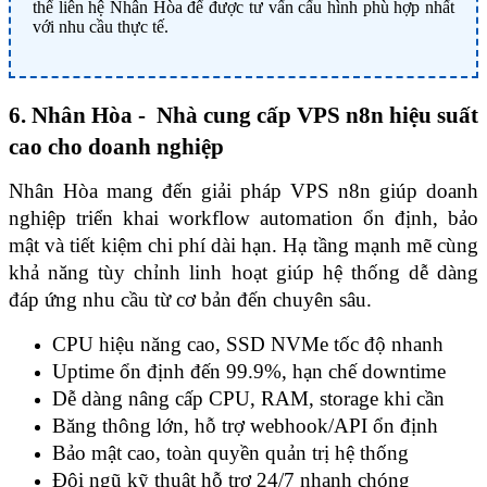
thể liên hệ Nhân Hòa để được tư vấn cấu hình phù hợp nhất
với nhu cầu thực tế.
6. Nhân Hòa -  Nhà cung cấp VPS n8n hiệu suất 
cao cho doanh nghiệp
Nhân Hòa mang đến giải pháp VPS n8n giúp doanh 
nghiệp triển khai workflow automation ổn định, bảo 
mật và tiết kiệm chi phí dài hạn. Hạ tầng mạnh mẽ cùng 
khả năng tùy chỉnh linh hoạt giúp hệ thống dễ dàng 
đáp ứng nhu cầu từ cơ bản đến chuyên sâu. 
CPU hiệu năng cao, SSD NVMe tốc độ nhanh
Uptime ổn định đến 99.9%, hạn chế downtime
Dễ dàng nâng cấp CPU, RAM, storage khi cần
Băng thông lớn, hỗ trợ webhook/API ổn định
Bảo mật cao, toàn quyền quản trị hệ thống
Đội ngũ kỹ thuật hỗ trợ 24/7 nhanh chóng