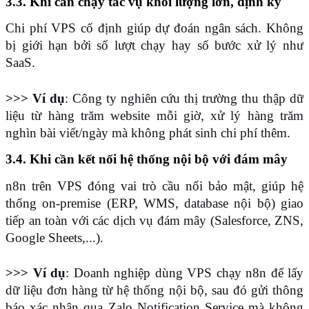
3.3. Khi cần chạy tác vụ khối lượng lớn, định kỳ
Chi phí VPS cố định giúp dự đoán ngân sách. Không 
bị giới hạn bởi số lượt chạy hay số bước xử lý như 
SaaS.
>>> Ví dụ
: Công ty nghiên cứu thị trường thu thập dữ 
liệu từ hàng trăm website mỗi giờ, xử lý hàng trăm 
nghìn bài viết/ngày mà không phát sinh chi phí thêm.
3.4. Khi cần kết nối hệ thống nội bộ với đám mây
n8n trên VPS đóng vai trò cầu nối bảo mật, giúp hệ 
thống on-premise (ERP, WMS, database nội bộ) giao 
tiếp an toàn với các dịch vụ đám mây (Salesforce, ZNS, 
Google Sheets,...).
>>> Ví dụ
: Doanh nghiệp dùng VPS chạy n8n để lấy 
dữ liệu đơn hàng từ hệ thống nội bộ, sau đó gửi thông 
báo xác nhận qua Zalo Notification Service mà không 