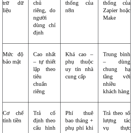
trữ dữ 
chủ 
thống của 
thống của 
liệu
riêng, do 
n8n
Zapier hoặc 
người 
Make
dùng chỉ 
định
Mức độ 
Cao nhất 
Khá cao – 
Trung bình 
bảo mật
– tự thiết 
phụ thuộc 
– dùng 
lập theo 
uy tín nhà 
chung hạ 
tiêu 
cung cấp
tầng với 
chuẩn 
nhiều 
riêng
khách hàng
Cơ chế 
Trả cố 
Phí thuê 
Trả theo số 
tính tiền
định theo 
bao tháng + 
lượng tác 
cấu hình 
phụ phí khi 
vụ thực 