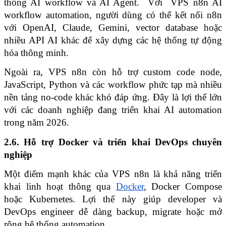
thống AI workflow và AI Agent.  Với  VPS n8n AI 
workflow automation, người dùng có thể kết nối n8n 
với OpenAI, Claude, Gemini, vector database hoặc 
nhiều API AI khác để xây dựng các hệ thống tự động 
hóa thông minh.
Ngoài ra, VPS n8n còn hỗ trợ custom code node, 
JavaScript, Python và các workflow phức tạp mà nhiều 
nền tảng no-code khác khó đáp ứng. Đây là lợi thế lớn 
với các doanh nghiệp đang triển khai AI automation 
trong năm 2026. 
2.6. Hỗ trợ Docker và triển khai DevOps chuyên 
nghiệp
Một điểm mạnh khác của VPS n8n là khả năng triển 
khai linh hoạt thông qua 
Docker
, Docker Compose 
hoặc Kubernetes. Lợi thế này giúp developer và 
DevOps engineer dễ dàng backup, migrate hoặc mở 
rộng hệ thống automation.