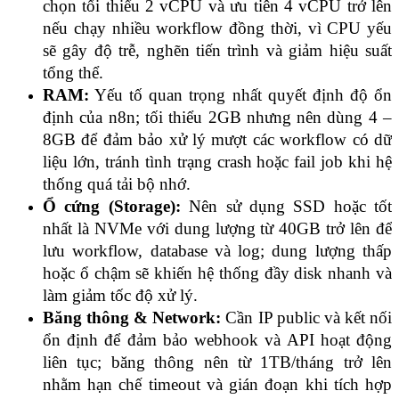
chọn tối thiểu 2 vCPU và ưu tiên 4 vCPU trở lên 
nếu chạy nhiều workflow đồng thời, vì CPU yếu 
sẽ gây độ trễ, nghẽn tiến trình và giảm hiệu suất 
tổng thể.
RAM:
 Yếu tố quan trọng nhất quyết định độ ổn 
định của n8n; tối thiểu 2GB nhưng nên dùng 4 – 
8GB để đảm bảo xử lý mượt các workflow có dữ 
liệu lớn, tránh tình trạng crash hoặc fail job khi hệ 
thống quá tải bộ nhớ.
Ổ cứng (Storage):
 Nên sử dụng SSD hoặc tốt 
nhất là NVMe với dung lượng từ 40GB trở lên để 
lưu workflow, database và log; dung lượng thấp 
hoặc ổ chậm sẽ khiến hệ thống đầy disk nhanh và 
làm giảm tốc độ xử lý.
Băng thông & Network:
 Cần IP public và kết nối 
ổn định để đảm bảo webhook và API hoạt động 
liên tục; băng thông nên từ 1TB/tháng trở lên 
nhằm hạn chế timeout và gián đoạn khi tích hợp 