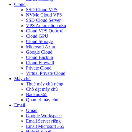
Cloud
SSD Cloud VPS
NVMe Cloud VPS
SSD Cloud Server
VPS Automation n8n
Cloud VPS Quốc tế
Cloud GPU
Cloud Storage
Microsoft Azure
Google Cloud
Cloud Backup
Cloud Firewall
Private Cloud
Virtual Private Cloud
Máy chủ
Thuê máy chủ riêng
Chỗ đặt máy chủ
Backup365
Quản trị máy chủ
Email
Umail
Google Workspace
Email Server riêng
Email Microsoft 365
Hybrid Email