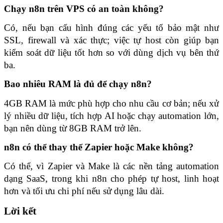
Chạy n8n trên VPS có an toàn không?
Có, nếu bạn cấu hình đúng các yếu tố bảo mật như 
SSL, firewall và xác thực; việc tự host còn giúp bạn 
kiểm soát dữ liệu tốt hơn so với dùng dịch vụ bên thứ 
ba.
Bao nhiêu RAM là đủ để chạy n8n?
4GB RAM là mức phù hợp cho nhu cầu cơ bản; nếu xử 
lý nhiều dữ liệu, tích hợp AI hoặc chạy automation lớn, 
bạn nên dùng từ 8GB RAM trở lên.
n8n có thể thay thế Zapier hoặc Make không?
Có thể, vì Zapier và Make là các nền tảng automation 
dạng SaaS, trong khi n8n cho phép tự host, linh hoạt 
hơn và tối ưu chi phí nếu sử dụng lâu dài.
Lời kết