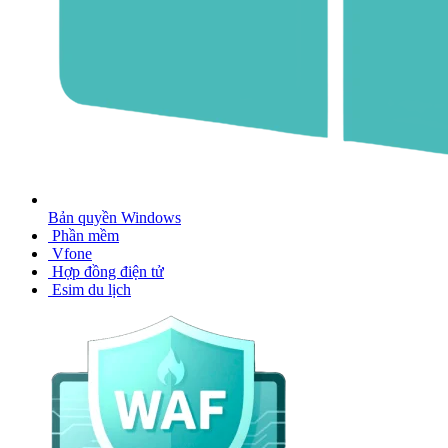
Bản quyền Windows
Phần mềm
Vfone
Hợp đồng điện tử
Esim du lịch