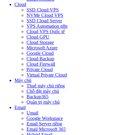
Cloud
SSD Cloud VPS
NVMe Cloud VPS
SSD Cloud Server
VPS Automation n8n
Cloud VPS Quốc tế
Cloud GPU
Cloud Storage
Microsoft Azure
Google Cloud
Cloud Backup
Cloud Firewall
Private Cloud
Virtual Private Cloud
Máy chủ
Thuê máy chủ riêng
Chỗ đặt máy chủ
Backup365
Quản trị máy chủ
Email
Umail
Google Workspace
Email Server riêng
Email Microsoft 365
Hybrid Email