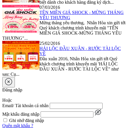
biệt dành cho khách hàng đăng ký dịch...
07/03/2016
TÊN MIỀN GIÁ SHOCK - MỪNG THÁNG
YÊU THƯƠNG
Mừng tháng yêu thương, Nhân Hòa xin gửi tới
Quý khách chương trình khuyến mãi "TÊN
MIỀN GIÁ SHOCK-MỪNG THÁNG YÊU
THƯƠNG"...
25/02/2016
HÁI LỘC ĐẦU XUÂN - RƯỚC TÀI LỘC
VỀ
Đầu xuân 2016, Nhân Hòa xin gửi tới Quý
khách chương trình khuyến mãi 'HÁI LỘC
ĐẦU XUÂN - RƯỚC TÀI LỘC VỀ" như
sau: Cụ...
Đăng nhập
Hoặc
Email/ Tài khoản cá nhân
Mật khẩu đăng nhập
Ghi nhớ đăng nhập
Quên mật khẩu ?