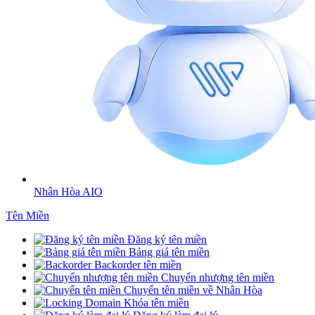
Nhân Hòa AIO
Tên Miền
Đăng ký tên miền
Bảng giá tên miền
Backorder tên miền
Chuyển nhượng tên miền
Chuyển tên miền về Nhân Hòa
Khóa tên miền