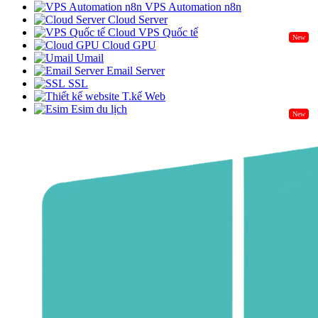
VPS Automation n8n
Cloud Server
Cloud VPS Quốc tế
New
Cloud GPU
Umail
Email Server
SSL
T.kế Web
Esim du lịch
New