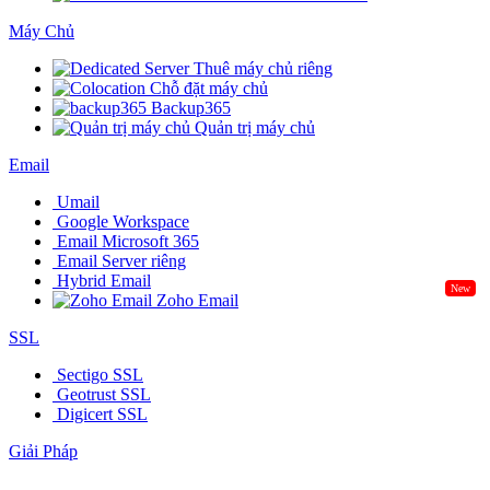
Máy Chủ
Thuê máy chủ riêng
Chỗ đặt máy chủ
Backup365
Quản trị máy chủ
Email
Umail
Google Workspace
Email Microsoft 365
Email Server riêng
Hybrid Email
New
Zoho Email
SSL
Sectigo SSL
Geotrust SSL
Digicert SSL
Giải Pháp