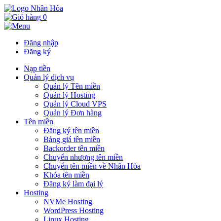
0
Đăng nhập
Đăng ký
Nạp tiền
Quản lý dịch vụ
Quản lý Tên miền
Quản lý Hosting
Quản lý Cloud VPS
Quản lý Đơn hàng
Tên miền
Đăng ký tên miền
Bảng giá tên miền
Backorder tên miền
Chuyển nhượng tên miền
Chuyển tên miền về Nhân Hòa
Khóa tên miền
Đăng ký làm đại lý
Hosting
NVMe Hosting
WordPress Hosting
Linux Hosting