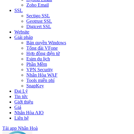
Zoho Email
SSL
Sectigo SSL
Geotrust SSL
Digicert SSL
Website
Giải pháp
Bản quyền Windows
Tổng đài VFone
Hợp đồng điện tử
Esim du lịch
Phần Mềm
VPN Security
Nhân Hòa WAF
Tools miễn phí
SnapKey
Đại Lý
Tin tức
Giới thiệu
Giá
Nhân Hòa AIO
Liên hệ
Tải app Nhân Hoà