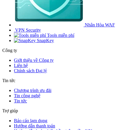
Nhân Hòa WAF
VPN Security
Tools miễn phí
SnapKey
Công ty
Giới thiệu về Công ty
Liên hệ
Chính sách Đại lý
Tin tức
Chương trình ưu đãi
Tin công nghệ
Tin tức
Trợ giúp
Báo cáo lạm dụng
Hướng dẫn thanh toán