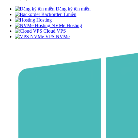
Đăng ký tên miền
Backorder T.miền
Hosting
NVMe Hosting
Cloud VPS
VPS NVMe