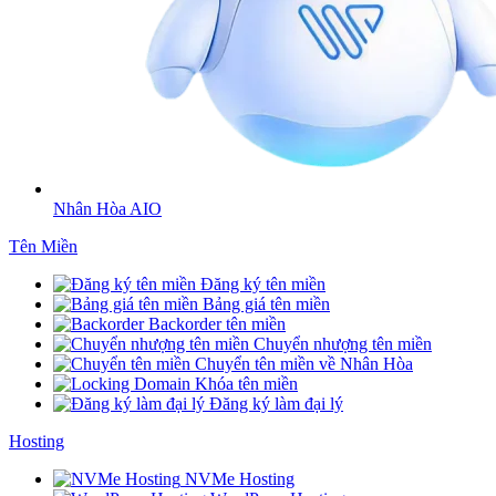
Nhân Hòa AIO
Tên Miền
Đăng ký tên miền
Bảng giá tên miền
Backorder tên miền
Chuyển nhượng tên miền
Chuyển tên miền về Nhân Hòa
Khóa tên miền
Đăng ký làm đại lý
Hosting
NVMe Hosting