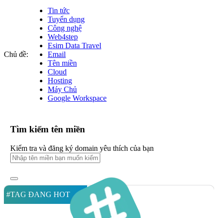
Tin tức
Tuyển dụng
Công nghệ
Web4step
Esim Data Travel
Chủ đề:
Email
Tên miền
Cloud
Hosting
Máy Chủ
Google Workspace
Tìm kiếm tên miền
Kiểm tra và đăng ký domain yêu thích của bạn
#TAG ĐANG HOT