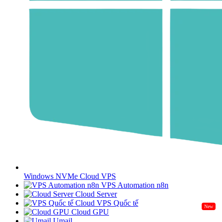
Windows NVMe Cloud VPS
VPS Automation n8n
Cloud Server
Cloud VPS Quốc tế
New
Cloud GPU
Umail