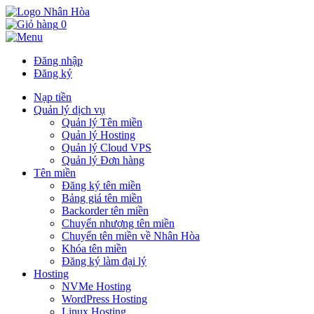
0
Đăng nhập
Đăng ký
Nạp tiền
Quản lý dịch vụ
Quản lý Tên miền
Quản lý Hosting
Quản lý Cloud VPS
Quản lý Đơn hàng
Tên miền
Đăng ký tên miền
Bảng giá tên miền
Backorder tên miền
Chuyển nhượng tên miền
Chuyển tên miền về Nhân Hòa
Khóa tên miền
Đăng ký làm đại lý
Hosting
NVMe Hosting
WordPress Hosting
Linux Hosting