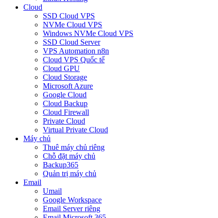
Cloud
SSD Cloud VPS
NVMe Cloud VPS
Windows NVMe Cloud VPS
SSD Cloud Server
VPS Automation n8n
Cloud VPS Quốc tế
Cloud GPU
Cloud Storage
Microsoft Azure
Google Cloud
Cloud Backup
Cloud Firewall
Private Cloud
Virtual Private Cloud
Máy chủ
Thuê máy chủ riêng
Chỗ đặt máy chủ
Backup365
Quản trị máy chủ
Email
Umail
Google Workspace
Email Server riêng
Email Microsoft 365