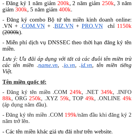
- 
Đăng ký 1 năm giảm 
200k
, 2 năm giảm 
250k
, 3 năm 
giảm 
300k
, 5 năm giảm 
400k
.
- 
Đăng ký combo Bộ tứ tên miền kinh doanh online: 
.VN + .
COM.VN
 + .
BIZ.VN
 + 
PRO.VN
  chỉ 
1150k
(
2000k
).
- 
Miễn phí dịch vụ DNSSEC theo thời hạn đăng ký tên 
miền.
Lưu ý: Ưu đãi áp dụng với tất cả các đuôi tên miền trừ 
các tên miền .
name.vn
, .
io.vn
, .
id.vn
, tên miền tiếng 
Việt.
Tên miền quốc tế:
- Đăng ký tên miền .COM 
249k
, .NET 
349k
, .INFO 
88k
, ORG 
250k
, .XYZ 
59k
, TOP 
49k
, .ONLINE 
49k
(áp dụng năm đầu).
- Đăng ký tên miền .COM 
199k
/năm đầu khi đăng ký 2 
năm trở lên.
- Các tên miền khác giá ưu đãi như trên website.