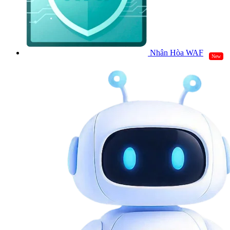
Nhân Hòa WAF
New