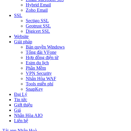
Hybrid Email
Zoho Email
SSL
Sectigo SSL
Geotrust SSL
Digicert SSL
Website
Giải pháp
Bản quyền Windows
Tổng đài VFone
Hợp đồng điện tử
Esim du lịch
Phần Mềm
VPN Security
Nhân Hòa WAF
Tools miễn phí
SnapKey
Đại Lý
Tin tức
Giới thiệu
Giá
Nhân Hòa AIO
Liên hệ
Tải app Nhân Hoà