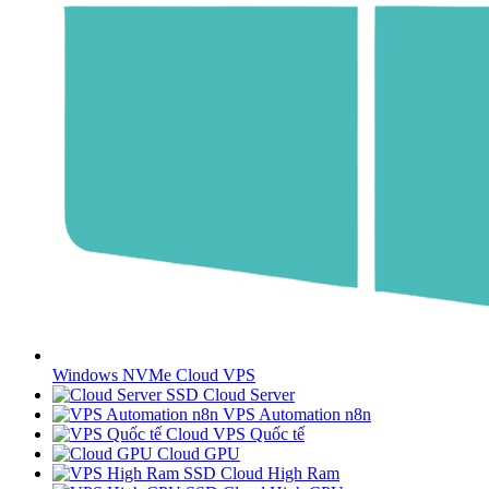
Windows NVMe Cloud VPS
SSD Cloud Server
VPS Automation n8n
Cloud VPS Quốc tế
Cloud GPU
SSD Cloud High Ram