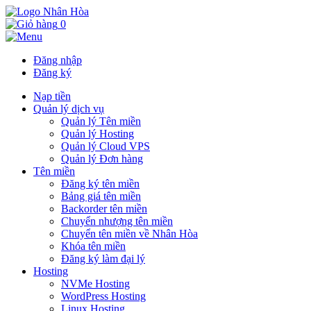
0
Đăng nhập
Đăng ký
Nạp tiền
Quản lý dịch vụ
Quản lý Tên miền
Quản lý Hosting
Quản lý Cloud VPS
Quản lý Đơn hàng
Tên miền
Đăng ký tên miền
Bảng giá tên miền
Backorder tên miền
Chuyển nhượng tên miền
Chuyển tên miền về Nhân Hòa
Khóa tên miền
Đăng ký làm đại lý
Hosting
NVMe Hosting
WordPress Hosting
Linux Hosting