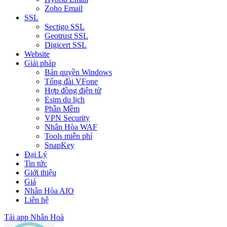
Zoho Email
SSL
Sectigo SSL
Geotrust SSL
Digicert SSL
Website
Giải pháp
Bản quyền Windows
Tổng đài VFone
Hợp đồng điện tử
Esim du lịch
Phần Mềm
VPN Security
Nhân Hòa WAF
Tools miễn phí
SnapKey
Đại Lý
Tin tức
Giới thiệu
Giá
Nhân Hòa AIO
Liên hệ
Tải app Nhân Hoà