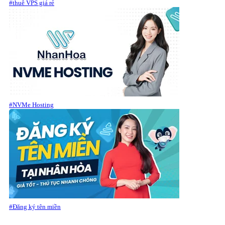
#thuê VPS giá rẻ
#NVMe Hosting
#Đăng ký tên miền