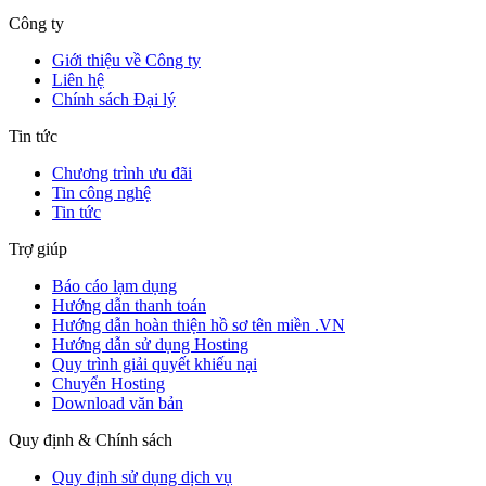
Công ty
Giới thiệu về Công ty
Liên hệ
Chính sách Đại lý
Tin tức
Chương trình ưu đãi
Tin công nghệ
Tin tức
Trợ giúp
Báo cáo lạm dụng
Hướng dẫn thanh toán
Hướng dẫn hoàn thiện hồ sơ tên miền .VN
Hướng dẫn sử dụng Hosting
Quy trình giải quyết khiếu nại
Chuyển Hosting
Download văn bản
Quy định & Chính sách
Quy định sử dụng dịch vụ