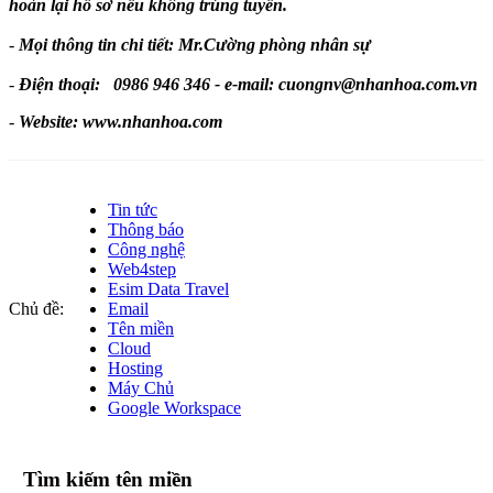
hoàn lại hồ sơ nếu không trúng tuyển.
-
Mọi thông tin chi tiết: Mr.Cường phòng nhân sự
-
Điện thoại: 0986 946 346 - e-mail: cuongnv@nhanhoa.com.vn
-
Website: www.nhanhoa.com
Tin tức
Thông báo
Công nghệ
Web4step
Esim Data Travel
Chủ đề:
Email
Tên miền
Cloud
Hosting
Máy Chủ
Google Workspace
Tìm kiếm tên miền