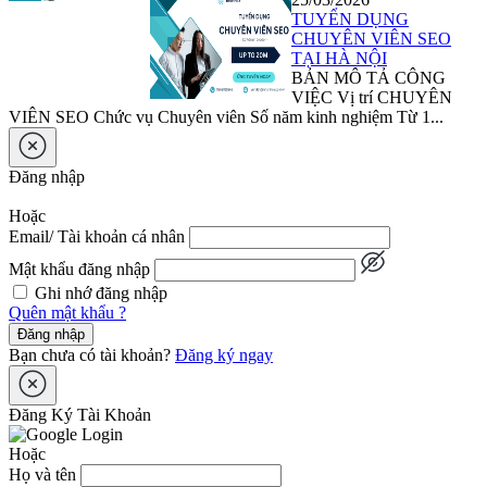
TUYỂN DỤNG
CHUYÊN VIÊN SEO
TẠI HÀ NỘI
BẢN MÔ TẢ CÔNG
VIỆC Vị trí CHUYÊN
VIÊN SEO Chức vụ Chuyên viên Số năm kinh nghiệm Từ 1...
Đăng nhập
Hoặc
Email/ Tài khoản cá nhân
Mật khẩu đăng nhập
Ghi nhớ đăng nhập
Quên mật khẩu ?
Đăng nhập
Bạn chưa có tài khoản?
Đăng ký ngay
Đăng Ký Tài Khoản
Hoặc
Họ và tên