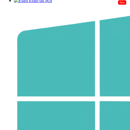
Esim du lịch
New