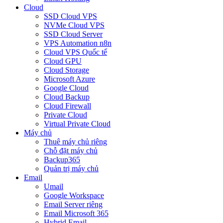
Cloud
SSD Cloud VPS
NVMe Cloud VPS
SSD Cloud Server
VPS Automation n8n
Cloud VPS Quốc tế
Cloud GPU
Cloud Storage
Microsoft Azure
Google Cloud
Cloud Backup
Cloud Firewall
Private Cloud
Virtual Private Cloud
Máy chủ
Thuê máy chủ riêng
Chỗ đặt máy chủ
Backup365
Quản trị máy chủ
Email
Umail
Google Workspace
Email Server riêng
Email Microsoft 365
Hybrid Email