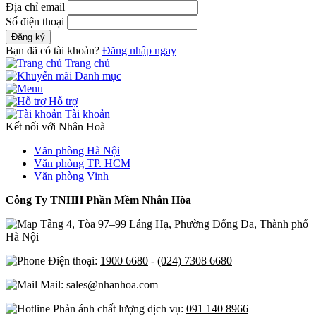
Địa chỉ email
Số điện thoại
Đăng ký
Bạn đã có tài khoản?
Đăng nhập ngay
Trang chủ
Danh mục
Hỗ trợ
Tài khoản
Kết nối với Nhân Hoà
Văn phòng Hà Nội
Văn phòng TP. HCM
Văn phòng Vinh
Công Ty TNHH Phần Mềm Nhân Hòa
Tầng 4, Tòa 97–99 Láng Hạ, Phường Đống Đa, Thành phố
Hà Nội
Điện thoại:
1900 6680
-
(024) 7308 6680
Mail: sales@nhanhoa.com
Phản ánh chất lượng dịch vụ:
091 140 8966