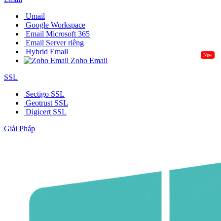
Umail
Google Workspace
Email Microsoft 365
Email Server riêng
Hybrid Email
New
Zoho Email
SSL
Sectigo SSL
Geotrust SSL
Digicert SSL
Giải Pháp