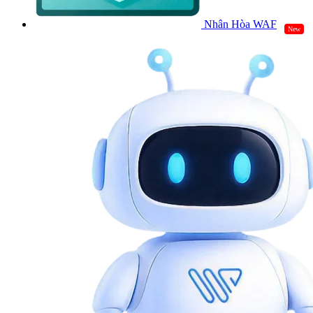
Nhân Hòa WAF
New