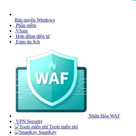
Bản quyền Windows
Phần mềm
Vfone
Hợp đồng điện tử
Esim du lịch
Nhân Hòa WAF
VPN Security
Tools miễn phí
SnapKey