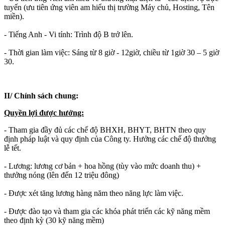
tuyến (ưu tiên ứng viên am hiểu thị trường Máy chủ, Hosting, Tên
miền).
- Tiếng Anh - Vi tính: Trình độ B trở lên.
- Thời gian làm việc: Sáng từ 8 giờ - 12giờ, chiều từ 1giờ 30 – 5 giờ
30.
II/ Chính sách chung:
Quyền lợi được hưởng:
- Tham gia đầy đủ các chế độ BHXH, BHYT, BHTN theo quy
định pháp luật và quy định của Công ty. Hưởng các chế độ thưởng
lễ tết.
- Lương: lương cơ bản + hoa hồng (tùy vào mức doanh thu) +
thưởng nóng (lên đến 12 triệu đông)
- Được xét tăng lương hàng năm theo năng lực làm việc.
- Được đào tạo và tham gia các khóa phát triển các kỹ năng mềm
theo định kỳ (30 kỹ năng mềm)