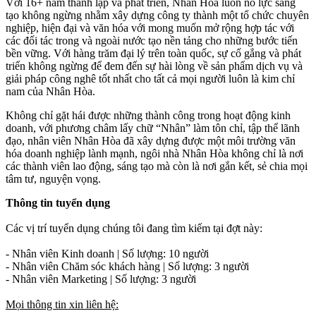
Với 16+ năm thành lập và phát triển, Nhân Hòa luôn nỗ lực sáng
tạo không ngừng nhằm xây dựng công ty thành một tổ chức chuyên
nghiệp, hiện đại và văn hóa với mong muốn mở rộng hợp tác với
các đối tác trong và ngoài nước tạo nền tảng cho những bước tiến
bền vững. Với hàng trăm đại lý trên toàn quốc, sự cố gắng và phát
triển không ngừng để đem đến sự hài lòng về sản phẩm dịch vụ và
giải pháp công nghê tốt nhất cho tất cả mọi người luôn là kim chỉ
nam của Nhân Hòa.
Không chỉ gặt hái được những thành công trong hoạt động kinh
doanh, với phương châm lấy chữ “Nhân” làm tôn chỉ, tập thể lãnh
đạo, nhân viên Nhân Hòa đã xây dựng được một môi trường văn
hóa doanh nghiệp lành mạnh, ngôi nhà Nhân Hòa không chỉ là nơi
các thành viên lao động, sáng tạo mà còn là nơi gắn kết, sẻ chia mọi
tâm tư, nguyện vọng.
Thông tin tuyển dụng
Các vị trí tuyển dụng chúng tôi đang tìm kiếm tại đợt này:
- Nhân viên Kinh doanh | Số lượng: 10 người
- Nhân viên Chăm sóc khách hàng | Số lượng: 3 người
- Nhân viên Marketing | Số lượng: 3 người
Mọi thông tin xin liên hệ: