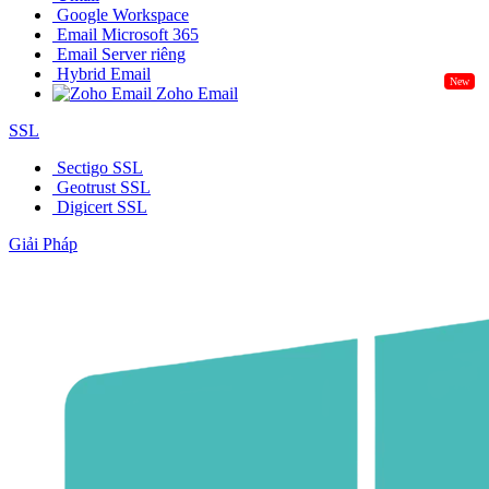
Google Workspace
Email Microsoft 365
Email Server riêng
Hybrid Email
New
Zoho Email
SSL
Sectigo SSL
Geotrust SSL
Digicert SSL
Giải Pháp