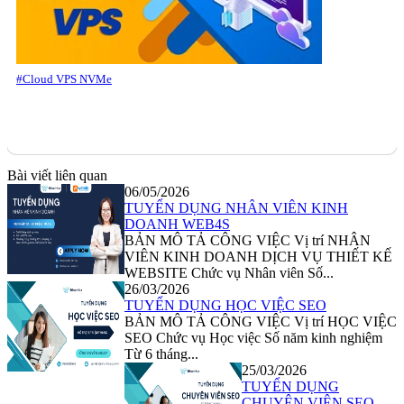
#Cloud VPS NVMe
Bài viết liên quan
06/05/2026
TUYỂN DỤNG NHÂN VIÊN KINH
DOANH WEB4S
BẢN MÔ TẢ CÔNG VIỆC Vị trí NHÂN
VIÊN KINH DOANH DỊCH VỤ THIẾT KẾ
WEBSITE Chức vụ Nhân viên Số...
26/03/2026
TUYỂN DỤNG HỌC VIỆC SEO
BẢN MÔ TẢ CÔNG VIỆC Vị trí HỌC VIỆC
SEO Chức vụ Học việc Số năm kinh nghiệm
Từ 6 tháng...
25/03/2026
TUYỂN DỤNG
CHUYÊN VIÊN SEO