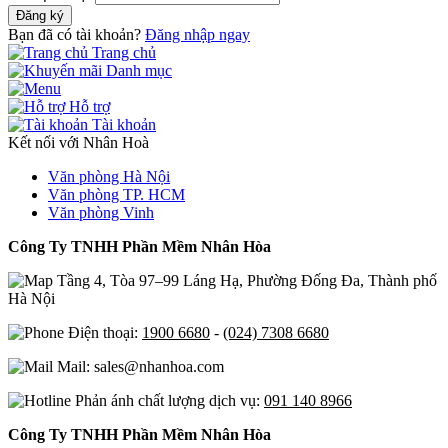
Đăng ký
Bạn đã có tài khoản?
Đăng nhập ngay
Trang chủ
Danh mục
Hỗ trợ
Tài khoản
Kết nối với Nhân Hoà
Văn phòng Hà Nội
Văn phòng TP. HCM
Văn phòng Vinh
Công Ty TNHH Phần Mềm Nhân Hòa
Tầng 4, Tòa 97–99 Láng Hạ, Phường Đống Đa, Thành phố
Hà Nội
Điện thoại:
1900 6680
-
(024) 7308 6680
Mail: sales@nhanhoa.com
Phản ánh chất lượng dịch vụ:
091 140 8966
Công Ty TNHH Phần Mềm Nhân Hòa