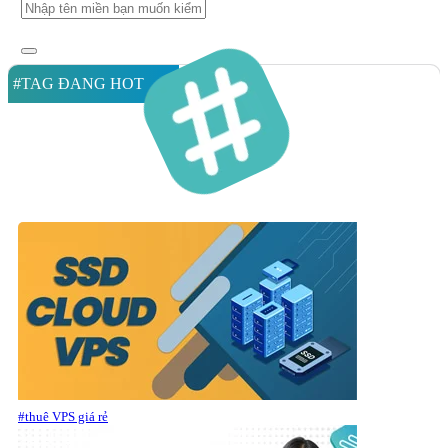
#TAG ĐANG HOT
#thuê VPS giá rẻ