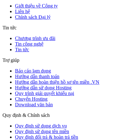
Giới thiệu về Công ty
Liên hệ
Chính sách Đại lý
Tin tức
Chương trình ưu đãi
Tin công nghệ
Tin tức
Trợ giúp
Báo cáo lạm dụng
Hướng dẫn thanh toán
Hướng dẫn hoàn thiện hồ sơ tên miền .VN
Hướng dẫn sử dụng Hosting
Quy trình giải quyết khiếu nại
Chuyển Hosting
Download văn bản
Quy định & Chính sách
Quy định sử dụng dịch vụ
Quy định sử dụng tên miền
Quy định đổi trả & hoàn trả tiền