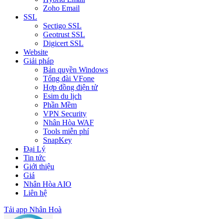
Zoho Email
SSL
Sectigo SSL
Geotrust SSL
Digicert SSL
Website
Giải pháp
Bản quyền Windows
Tổng đài VFone
Hợp đồng điện tử
Esim du lịch
Phần Mềm
VPN Security
Nhân Hòa WAF
Tools miễn phí
SnapKey
Đại Lý
Tin tức
Giới thiệu
Giá
Nhân Hòa AIO
Liên hệ
Tải app Nhân Hoà