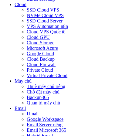
Cloud
SSD Cloud VPS
NVMe Cloud VPS
SSD Cloud Server
VPS Automation n8n
Cloud VPS Quốc tế
Cloud GPU
Cloud Storage
Microsoft Azure
Google Cloud
Cloud Backup
Cloud Firewall
Private Cloud
Virtual Private Cloud
Máy chủ
Thuê máy chủ riêng
Chỗ đặt máy chủ
Backup365
Quản trị máy chủ
Email
Umail
Google Workspace
Email Server riêng
Email Microsoft 365
Hybrid Email