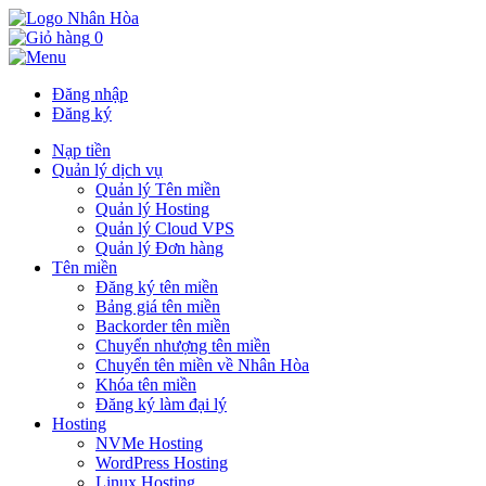
0
Đăng nhập
Đăng ký
Nạp tiền
Quản lý dịch vụ
Quản lý Tên miền
Quản lý Hosting
Quản lý Cloud VPS
Quản lý Đơn hàng
Tên miền
Đăng ký tên miền
Bảng giá tên miền
Backorder tên miền
Chuyển nhượng tên miền
Chuyển tên miền về Nhân Hòa
Khóa tên miền
Đăng ký làm đại lý
Hosting
NVMe Hosting
WordPress Hosting
Linux Hosting