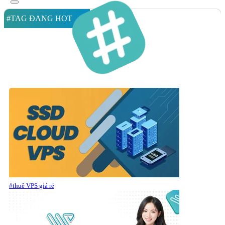
#TAG ĐANG HOT
#thuê VPS giá rẻ