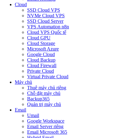
Cloud
SSD Cloud VPS
NVMe Cloud VPS
SSD Cloud Server
VPS Automation n8n
Cloud VPS Quốc tế
Cloud GPU
Cloud Storage
Microsoft Azure
Google Cloud
Cloud Backup
Cloud Firewall
Private Cloud
Virtual Private Cloud
Máy chủ
Thuê máy chủ riêng
Chỗ đặt máy chủ
Backup365
Quản trị máy chủ
Email
Umail
Google Workspace
Email Server riêng
Email Microsoft 365
Hybrid Email