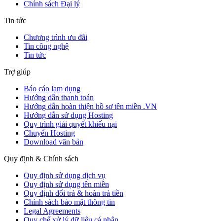
Chính sách Đại lý
Tin tức
Chương trình ưu đãi
Tin công nghệ
Tin tức
Trợ giúp
Báo cáo lạm dụng
Hướng dẫn thanh toán
Hướng dẫn hoàn thiện hồ sơ tên miền .VN
Hướng dẫn sử dụng Hosting
Quy trình giải quyết khiếu nại
Chuyển Hosting
Download văn bản
Quy định & Chính sách
Quy định sử dụng dịch vụ
Quy định sử dụng tên miền
Quy định đổi trả & hoàn trả tiền
Chính sách bảo mật thông tin
Legal Agreements
Quy chế xử lý dữ liệu cá nhân