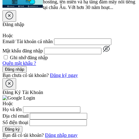
hosting, tên miền và hạ tầng đám mây nổi tiếng
tại châu Âu. Với hơn 30 năm hoạt...
Đăng nhập
Hoặc
Email/ Tài khoản cá nhân
Mật khẩu đăng nhập
Ghi nhớ đăng nhập
Quên mật khẩu ?
Đăng nhập
Bạn chưa có tài khoản?
Đăng ký ngay
Đăng Ký Tài Khoản
Hoặc
Họ và tên
Địa chỉ email
Số điện thoại
Đăng ký
Bạn đã có tài khoản?
Đăng nhập ngay