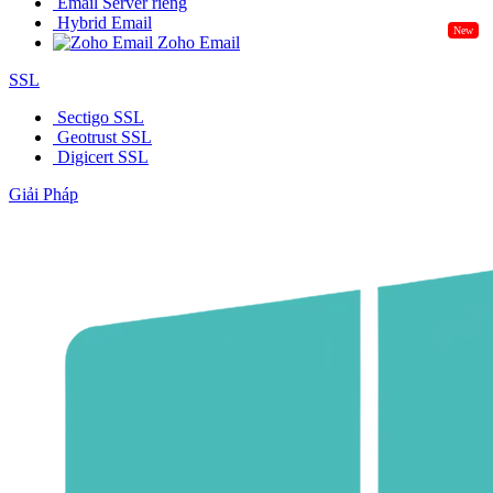
Email Server riêng
Hybrid Email
New
Zoho Email
SSL
Sectigo SSL
Geotrust SSL
Digicert SSL
Giải Pháp