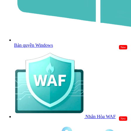
Bản quyền Windows
New
Nhân Hòa WAF
New