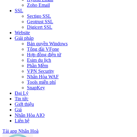
Zoho Email
SSL
Sectigo SSL
Geotrust SSL
Digicert SSL
Website
Giải pháp
Bản quyền Windows
Tổng đài VFone
Hợp đồng điện tử
Esim du lịch
Phần Mềm
VPN Security
Nhân Hòa WAF
Tools miễn phí
SnapKey
Đại Lý
Tin tức
Giới thiệu
Giá
Nhân Hòa AIO
Liên hệ
Tải app Nhân Hoà