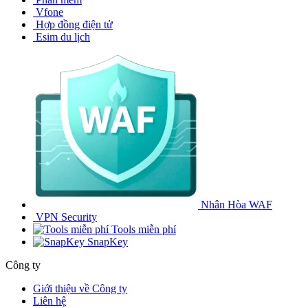
Vfone
Hợp đồng điện tử
Esim du lịch
Nhân Hòa WAF
VPN Security
Tools miễn phí
SnapKey
Công ty
Giới thiệu về Công ty
Liên hệ