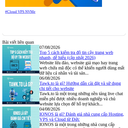
#Cloud VPS NVMe
Bài viết liên quan
07/08/2026
Top 5 cách kiểm tra độ tin cậy trang web
nhanh, dễ hiểu (cập nhật 2026)
Website lừa đảo, website giả mạo hay trang
web chứa mã độc có thể khiến người dùng mất
dữ liệu cá nhân và tài sản...
06/08/2026
Tawk.to là gì? Hướng dẫn cài đặt và sử dụng
chi tiết cho website
Tawk.to là một trong những nền tảng live chat
miễn phí được nhiều doanh nghiệp và chủ
website lựa chọn để hỗ trợ khách...
04/08/2026
IONOS là gì? Đánh giá nhà cung cấp Hosting,
VPS và Cloud từ Đức
IONOS là một trong những nhà cung cấp