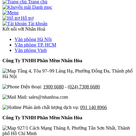
Trang chủ
Danh mục
Hỗ trợ
Tài khoản
Kết nối với Nhân Hoà
Văn phòng Hà Nội
Văn phòng TP. HCM
Văn phòng Vinh
Công Ty TNHH Phần Mềm Nhân Hòa
Tầng 4, Tòa 97–99 Láng Hạ, Phường Đống Đa, Thành phố
Hà Nội
Điện thoại:
1900 6680
-
(024) 7308 6680
Mail: sales@nhanhoa.com
Phản ánh chất lượng dịch vụ:
091 140 8966
Công Ty TNHH Phần Mềm Nhân Hòa
927/1 Cách Mạng Tháng 8, Phường Tân Sơn Nhất, Thành
phố Hồ Chí Minh