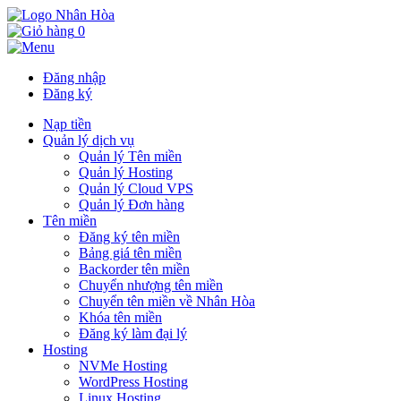
0
Đăng nhập
Đăng ký
Nạp tiền
Quản lý dịch vụ
Quản lý Tên miền
Quản lý Hosting
Quản lý Cloud VPS
Quản lý Đơn hàng
Tên miền
Đăng ký tên miền
Bảng giá tên miền
Backorder tên miền
Chuyển nhượng tên miền
Chuyển tên miền về Nhân Hòa
Khóa tên miền
Đăng ký làm đại lý
Hosting
NVMe Hosting
WordPress Hosting
Linux Hosting