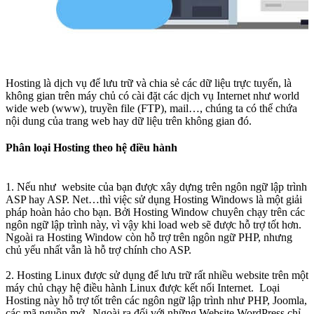
Hosting là dịch vụ để lưu trữ và chia sẻ các dữ liệu trực tuyến, là
không gian trên máy chủ có cài đặt các dịch vụ Internet như world
wide web (www), truyền file (FTP), mail…, chúng ta có thể chứa
nội dung của trang web hay dữ liệu trên không gian đó.
Phân loại Hosting theo hệ điều hành
1. Nếu như website của bạn được xây dựng trên ngôn ngữ lập trình
ASP hay ASP. Net…thì việc sử dụng Hosting Windows là một giải
pháp hoàn hảo cho bạn. Bởi Hosting Window chuyên chạy trên các
ngôn ngữ lập trình này, vì vậy khi load web sẽ được hỗ trợ tốt hơn.
Ngoài ra Hosting Window còn hỗ trợ trên ngôn ngữ PHP, nhưng
chủ yếu nhất vẫn là hỗ trợ chính cho ASP.
2. Hosting Linux được sử dụng để lưu trữ rất nhiều website trên một
máy chủ chạy hệ điều hành Linux được kết nối Internet. Loại
Hosting này hỗ trợ tốt trên các ngôn ngữ lập trình như PHP, Joomla,
các mã nguồn mở. Ngoài ra đối với những Website WordPress chỉ