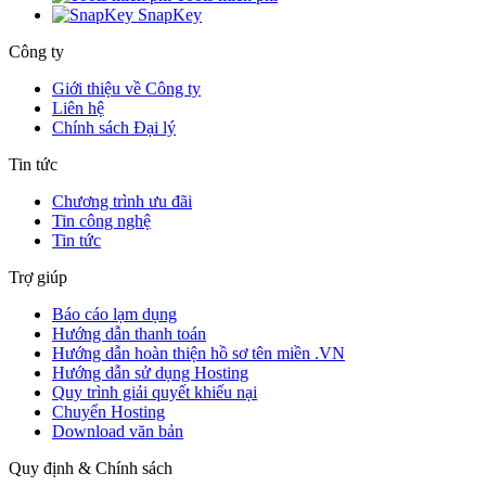
SnapKey
Công ty
Giới thiệu về Công ty
Liên hệ
Chính sách Đại lý
Tin tức
Chương trình ưu đãi
Tin công nghệ
Tin tức
Trợ giúp
Báo cáo lạm dụng
Hướng dẫn thanh toán
Hướng dẫn hoàn thiện hồ sơ tên miền .VN
Hướng dẫn sử dụng Hosting
Quy trình giải quyết khiếu nại
Chuyển Hosting
Download văn bản
Quy định & Chính sách