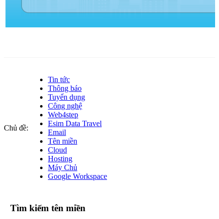
Tin tức
Thông báo
Tuyển dụng
Công nghệ
Web4step
Esim Data Travel
Chủ đề:
Email
Tên miền
Cloud
Hosting
Máy Chủ
Google Workspace
Tìm kiếm tên miền