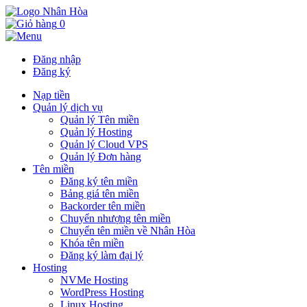
0
Đăng nhập
Đăng ký
Nạp tiền
Quản lý dịch vụ
Quản lý Tên miền
Quản lý Hosting
Quản lý Cloud VPS
Quản lý Đơn hàng
Tên miền
Đăng ký tên miền
Bảng giá tên miền
Backorder tên miền
Chuyển nhượng tên miền
Chuyển tên miền về Nhân Hòa
Khóa tên miền
Đăng ký làm đại lý
Hosting
NVMe Hosting
WordPress Hosting
Linux Hosting