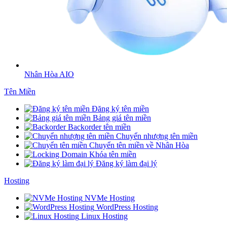
Nhân Hòa AIO
Tên Miền
Đăng ký tên miền
Bảng giá tên miền
Backorder tên miền
Chuyển nhượng tên miền
Chuyển tên miền về Nhân Hòa
Khóa tên miền
Đăng ký làm đại lý
Hosting
NVMe Hosting
WordPress Hosting
Linux Hosting