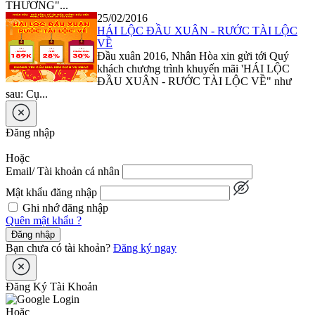
THƯƠNG"...
25/02/2016
HÁI LỘC ĐẦU XUÂN - RƯỚC TÀI LỘC
VỀ
Đầu xuân 2016, Nhân Hòa xin gửi tới Quý
khách chương trình khuyến mãi 'HÁI LỘC
ĐẦU XUÂN - RƯỚC TÀI LỘC VỀ" như
sau: Cụ...
Đăng nhập
Hoặc
Email/ Tài khoản cá nhân
Mật khẩu đăng nhập
Ghi nhớ đăng nhập
Quên mật khẩu ?
Đăng nhập
Bạn chưa có tài khoản?
Đăng ký ngay
Đăng Ký Tài Khoản
Hoặc