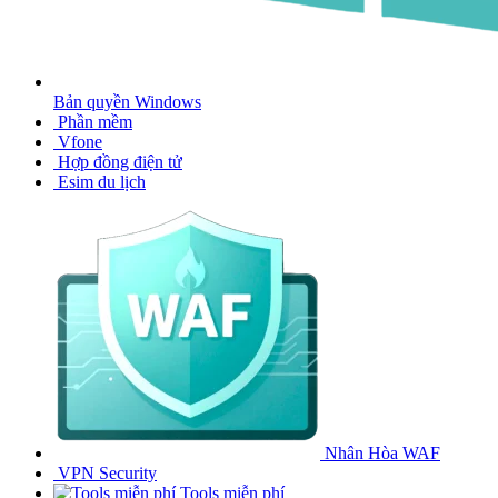
Bản quyền Windows
Phần mềm
Vfone
Hợp đồng điện tử
Esim du lịch
Nhân Hòa WAF
VPN Security
Tools miễn phí