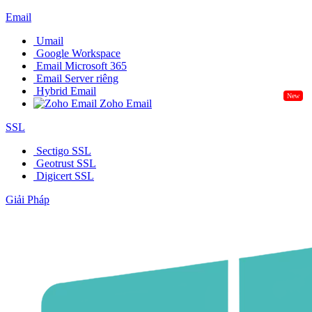
Email
Umail
Google Workspace
Email Microsoft 365
Email Server riêng
Hybrid Email
New
Zoho Email
SSL
Sectigo SSL
Geotrust SSL
Digicert SSL
Giải Pháp