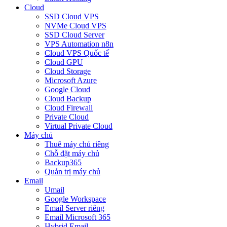
Cloud
SSD Cloud VPS
NVMe Cloud VPS
SSD Cloud Server
VPS Automation n8n
Cloud VPS Quốc tế
Cloud GPU
Cloud Storage
Microsoft Azure
Google Cloud
Cloud Backup
Cloud Firewall
Private Cloud
Virtual Private Cloud
Máy chủ
Thuê máy chủ riêng
Chỗ đặt máy chủ
Backup365
Quản trị máy chủ
Email
Umail
Google Workspace
Email Server riêng
Email Microsoft 365
Hybrid Email