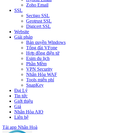
Zoho Email
SSL
Sectigo SSL
Geotrust SSL
Digicert SSL
Website
Giải pháp
Bản quyền Windows
Tổng đài VFone
Hợp đồng điện tử
Esim du lịch
Phần Mềm
VPN Security
Nhân Hòa WAF
Tools miễn phí
SnapKey
Đại Lý
Tin tức
Giới thiệu
Giá
Nhân Hòa AIO
Liên hệ
Tải app Nhân Hoà