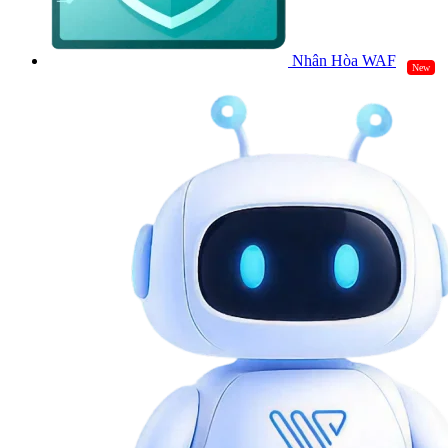
Nhân Hòa WAF
New