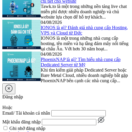
chi tiết cho website
Tawk.to là một trong những nền tảng live chat
miễn phí được nhiều doanh nghiệp và chủ
website lựa chọn để hỗ trợ khách...
04/08/2026
IONOS là gì? Đánh giá nhà cung cấp Hosting,
VPS và Cloud từ Đức
IONOS là một trong những nhà cung cấp
hosting, tên miền và hạ tầng đám mây nổi tiếng
tại châu Âu. Với hơn 30 năm hoạt...
04/08/2026
PhoenixNAP là gì? Tìm hiểu nhà cung cấp
Dedicated Server từ Mỹ
Khi tìm kiếm giải pháp Dedicated Server hoặc
Bare Metal Cloud, nhiều doanh nghiệp bắt gặp
PhoenixNAP bên cạnh các nhà cung cấp...
Đăng nhập
Hoặc
Email/ Tài khoản cá nhân
Mật khẩu đăng nhập
Ghi nhớ đăng nhập