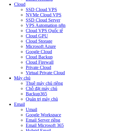
Cloud
SSD Cloud VPS
NVMe Cloud VPS
SSD Cloud Server
VPS Automation n8n
Cloud VPS Quốc tế
Cloud GPU
Cloud Storage
Microsoft Azure
Google Cloud
Cloud Backup
Cloud Firewall
Private Cloud
Virtual Private Cloud
Máy chủ
Thuê máy chủ riêng
Chỗ đặt máy chủ
Backup365
Quản trị máy chủ
Email
Umail
Google Workspace
Email Server riêng
Email Microsoft 365
Hybrid Email