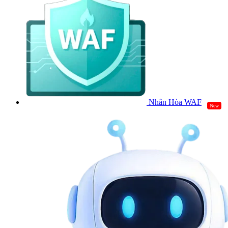
Nhân Hòa WAF
New