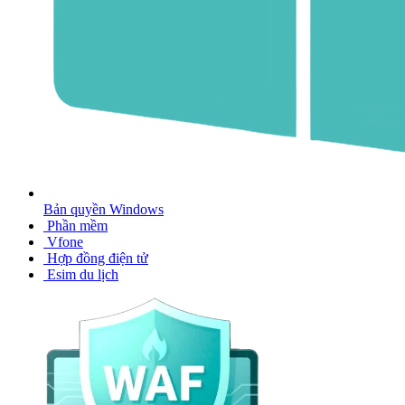
Bản quyền Windows
Phần mềm
Vfone
Hợp đồng điện tử
Esim du lịch