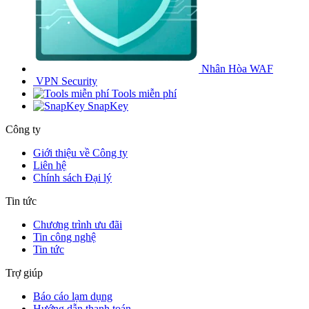
Nhân Hòa WAF
VPN Security
Tools miễn phí
SnapKey
Công ty
Giới thiệu về Công ty
Liên hệ
Chính sách Đại lý
Tin tức
Chương trình ưu đãi
Tin công nghệ
Tin tức
Trợ giúp
Báo cáo lạm dụng
Hướng dẫn thanh toán