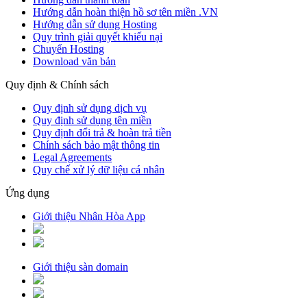
Hướng dẫn hoàn thiện hồ sơ tên miền .VN
Hướng dẫn sử dụng Hosting
Quy trình giải quyết khiếu nại
Chuyển Hosting
Download văn bản
Quy định & Chính sách
Quy định sử dụng dịch vụ
Quy định sử dụng tên miền
Quy định đổi trả & hoàn trả tiền
Chính sách bảo mật thông tin
Legal Agreements
Quy chế xử lý dữ liệu cá nhân
Ứng dụng
Giới thiệu Nhân Hòa App
Giới thiệu sàn domain