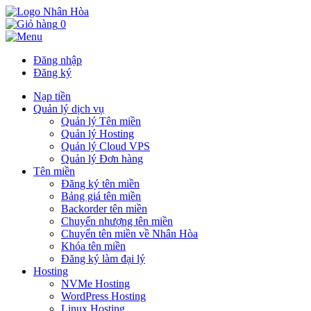
0
Đăng nhập
Đăng ký
Nạp tiền
Quản lý dịch vụ
Quản lý Tên miền
Quản lý Hosting
Quản lý Cloud VPS
Quản lý Đơn hàng
Tên miền
Đăng ký tên miền
Bảng giá tên miền
Backorder tên miền
Chuyển nhượng tên miền
Chuyển tên miền về Nhân Hòa
Khóa tên miền
Đăng ký làm đại lý
Hosting
NVMe Hosting
WordPress Hosting
Linux Hosting