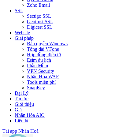
Zoho Email
SSL
Sectigo SSL
Geotrust SSL
Digicert SSL
Website
Giải pháp
Bản quyền Windows
Tổng đài VFone
Hợp đồng điện tử
Esim du lịch
Phần Mềm
VPN Security
Nhân Hòa WAF
Tools miễn phí
SnapKey
Đại Lý
Tin tức
Giới thiệu
Giá
Nhân Hòa AIO
Liên hệ
Tải app Nhân Hoà