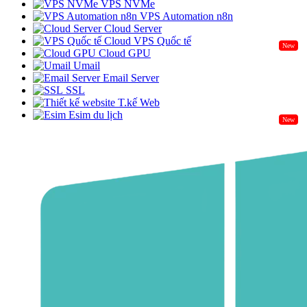
VPS NVMe
VPS Automation n8n
Cloud Server
Cloud VPS Quốc tế
New
Cloud GPU
Umail
Email Server
SSL
T.kế Web
Esim du lịch
New