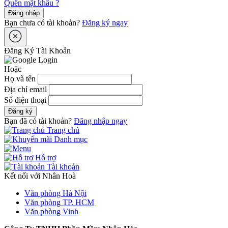
Quên mật khẩu ?
Đăng nhập
Bạn chưa có tài khoản?
Đăng ký ngay
Đăng Ký Tài Khoản
Hoặc
Họ và tên
Địa chỉ email
Số điện thoại
Đăng ký
Bạn đã có tài khoản?
Đăng nhập ngay
Trang chủ
Danh mục
Hỗ trợ
Tài khoản
Kết nối với Nhân Hoà
Văn phòng Hà Nội
Văn phòng TP. HCM
Văn phòng Vinh