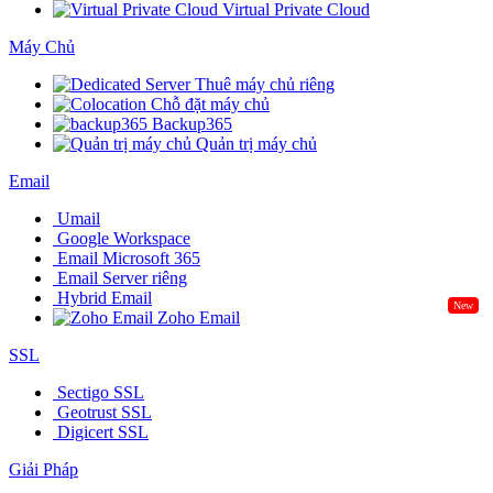
Virtual Private Cloud
Máy Chủ
Thuê máy chủ riêng
Chỗ đặt máy chủ
Backup365
Quản trị máy chủ
Email
Umail
Google Workspace
Email Microsoft 365
Email Server riêng
Hybrid Email
New
Zoho Email
SSL
Sectigo SSL
Geotrust SSL
Digicert SSL
Giải Pháp