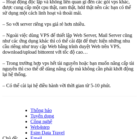
– Hoạt động độc lập và không liên quan gì đến các gói vps khác,
được cung cấp một cpu thật, ram thật, hdd thật nên các bạn có thể
sử dụng một cách linh hoạt và thoải mái.
– So với server riêng vps giá rẻ hơn nhiều.
– Ngoài việc dùng VPS để thiết lập Web Server, Mail Server cũng
như các ứng dụng khác thì có thể cài đặt để thực hiện những nhu
cầu riêng như truy cập Web bằng trình duyệt Web trên VPS,
download/upload bittorent với tốc độ cao…
– Trong trường hợp vps hết tài nguyên hoặc bạn muốn nâng cấp tài
nguyên thì cso thể dễ dàng nâng cấp mà không cần phải khởi động
lại hệ thống.
– Có thể cài lại hệ điều hành vời thời gian từ 5-10 phút.
Thông báo
Tuyển dụng
Công nghệ
Web4step
Esim Data Travel
Chủ đề:
Email