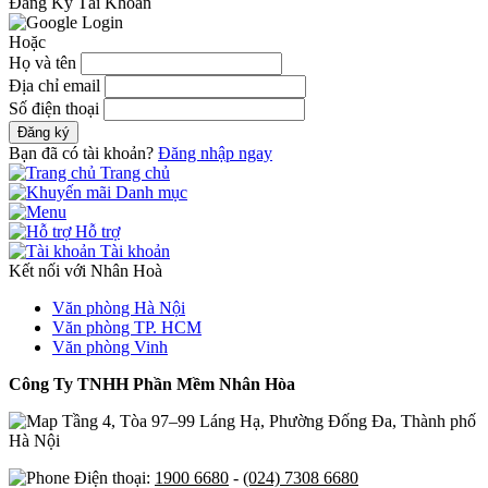
Đăng Ký Tài Khoản
Hoặc
Họ và tên
Địa chỉ email
Số điện thoại
Đăng ký
Bạn đã có tài khoản?
Đăng nhập ngay
Trang chủ
Danh mục
Hỗ trợ
Tài khoản
Kết nối với Nhân Hoà
Văn phòng Hà Nội
Văn phòng TP. HCM
Văn phòng Vinh
Công Ty TNHH Phần Mềm Nhân Hòa
Tầng 4, Tòa 97–99 Láng Hạ, Phường Đống Đa, Thành phố
Hà Nội
Điện thoại:
1900 6680
-
(024) 7308 6680