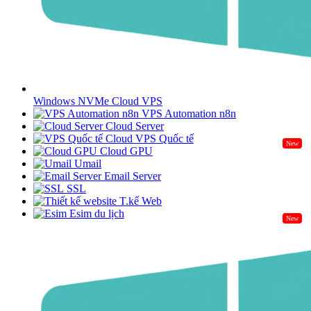
Windows NVMe Cloud VPS
VPS Automation n8n
Cloud Server
Cloud VPS Quốc tế
New
Cloud GPU
Umail
Email Server
SSL
T.kế Web
Esim du lịch
New