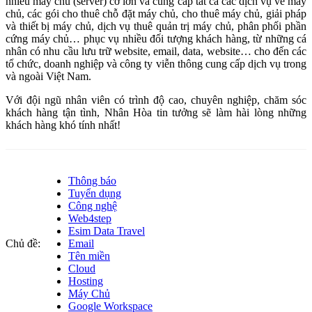
nhiều máy chủ (server) cỡ lớn và cung cấp tất cả các dịch vụ về máy
chủ, các gói cho thuê chỗ đặt máy chủ, cho thuê máy chủ, giải pháp
và thiết bị máy chủ, dịch vụ thuê quản trị máy chủ, phân phối phần
cứng máy chủ… phục vụ nhiều đối tượng khách hàng, từ những cá
nhân có nhu cầu lưu trữ website, email, data, website… cho đến các
tổ chức, doanh nghiệp và công ty viễn thông cung cấp dịch vụ trong
và ngoài Việt Nam.
Với đội ngũ nhân viên có trình độ cao, chuyên nghiệp, chăm sóc
khách hàng tận tình, Nhân Hòa tin tưởng sẽ làm hài lòng những
khách hàng khó tính nhất!
Thông báo
Tuyển dụng
Công nghệ
Web4step
Esim Data Travel
Chủ đề:
Email
Tên miền
Cloud
Hosting
Máy Chủ
Google Workspace