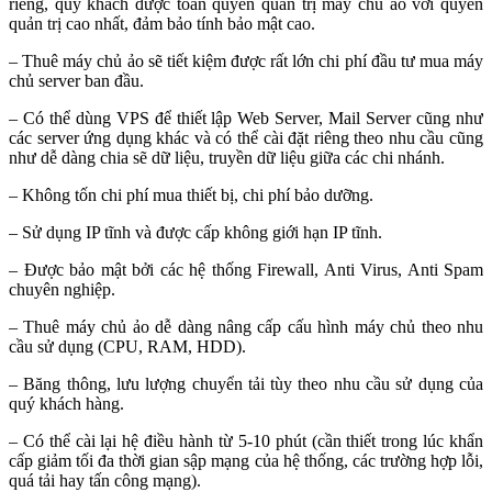
riêng, quý khách được toàn quyền quản trị máy chủ ảo với quyền
quản trị cao nhất, đảm bảo tính bảo mật cao.
– Thuê máy chủ ảo sẽ tiết kiệm được rất lớn chi phí đầu tư mua máy
chủ server ban đầu.
– Có thể dùng VPS để thiết lập Web Server, Mail Server cũng như
các server ứng dụng khác và có thể cài đặt riêng theo nhu cầu cũng
như dễ dàng chia sẽ dữ liệu, truyền dữ liệu giữa các chi nhánh.
– Không tốn chi phí mua thiết bị, chi phí bảo dưỡng.
– Sử dụng IP tĩnh và được cấp không giới hạn IP tĩnh.
– Được bảo mật bởi các hệ thống Firewall, Anti Virus, Anti Spam
chuyên nghiệp.
– Thuê máy chủ ảo dễ dàng nâng cấp cấu hình máy chủ theo nhu
cầu sử dụng (CPU, RAM, HDD).
– Băng thông, lưu lượng chuyển tải tùy theo nhu cầu sử dụng của
quý khách hàng.
– Có thể cài lại hệ điều hành từ 5-10 phút (cần thiết trong lúc khẩn
cấp giảm tối đa thời gian sập mạng của hệ thống, các trường hợp lỗi,
quá tải hay tấn công mạng).