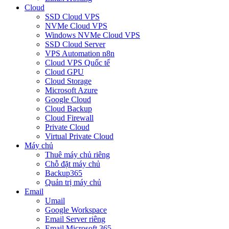
Cloud
SSD Cloud VPS
NVMe Cloud VPS
Windows NVMe Cloud VPS
SSD Cloud Server
VPS Automation n8n
Cloud VPS Quốc tế
Cloud GPU
Cloud Storage
Microsoft Azure
Google Cloud
Cloud Backup
Cloud Firewall
Private Cloud
Virtual Private Cloud
Máy chủ
Thuê máy chủ riêng
Chỗ đặt máy chủ
Backup365
Quản trị máy chủ
Email
Umail
Google Workspace
Email Server riêng
Email Microsoft 365