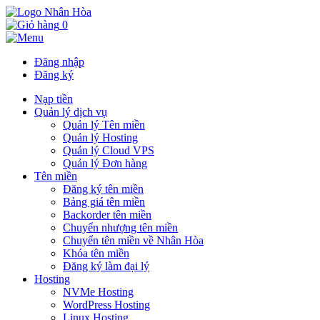
0
Đăng nhập
Đăng ký
Nạp tiền
Quản lý dịch vụ
Quản lý Tên miền
Quản lý Hosting
Quản lý Cloud VPS
Quản lý Đơn hàng
Tên miền
Đăng ký tên miền
Bảng giá tên miền
Backorder tên miền
Chuyển nhượng tên miền
Chuyển tên miền về Nhân Hòa
Khóa tên miền
Đăng ký làm đại lý
Hosting
NVMe Hosting
WordPress Hosting
Linux Hosting