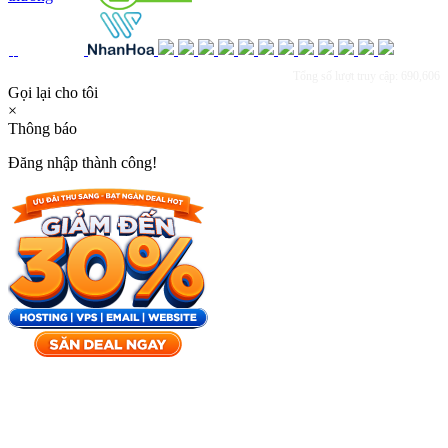
Tổng số lượt truy cập: 690,606
Gọi lại cho tôi
×
Thông báo
Đăng nhập thành công!
×