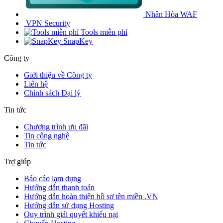
Nhân Hòa WAF
VPN Security
Tools miễn phí
SnapKey
Công ty
Giới thiệu về Công ty
Liên hệ
Chính sách Đại lý
Tin tức
Chương trình ưu đãi
Tin công nghệ
Tin tức
Trợ giúp
Báo cáo lạm dụng
Hướng dẫn thanh toán
Hướng dẫn hoàn thiện hồ sơ tên miền .VN
Hướng dẫn sử dụng Hosting
Quy trình giải quyết khiếu nại