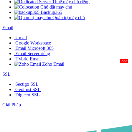
Thuê máy chủ riêng
Chỗ đặt máy chủ
Backup365
Quản trị máy chủ
Email
Umail
Google Workspace
Email Microsoft 365
Email Server riêng
Hybrid Email
New
Zoho Email
SSL
Sectigo SSL
Geotrust SSL
Digicert SSL
Giải Pháp