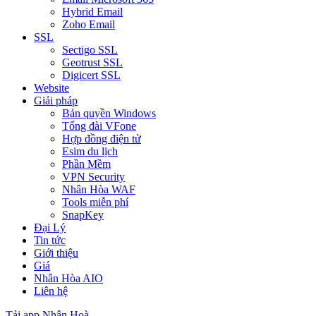
Hybrid Email
Zoho Email
SSL
Sectigo SSL
Geotrust SSL
Digicert SSL
Website
Giải pháp
Bản quyền Windows
Tổng đài VFone
Hợp đồng điện tử
Esim du lịch
Phần Mềm
VPN Security
Nhân Hòa WAF
Tools miễn phí
SnapKey
Đại Lý
Tin tức
Giới thiệu
Giá
Nhân Hòa AIO
Liên hệ
Tải app Nhân Hoà