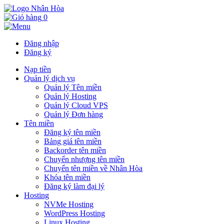
0
Đăng nhập
Đăng ký
Nạp tiền
Quản lý dịch vụ
Quản lý Tên miền
Quản lý Hosting
Quản lý Cloud VPS
Quản lý Đơn hàng
Tên miền
Đăng ký tên miền
Bảng giá tên miền
Backorder tên miền
Chuyển nhượng tên miền
Chuyển tên miền về Nhân Hòa
Khóa tên miền
Đăng ký làm đại lý
Hosting
NVMe Hosting
WordPress Hosting
Linux Hosting