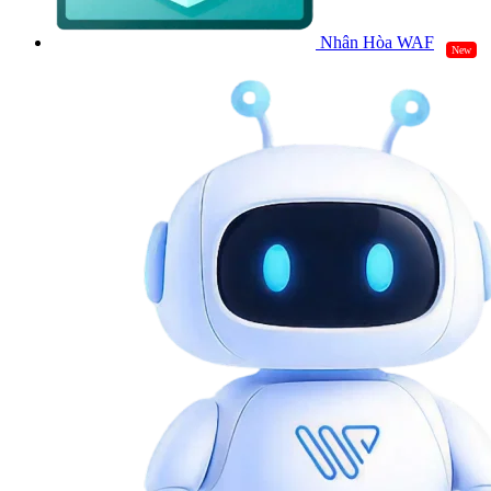
Nhân Hòa WAF
New