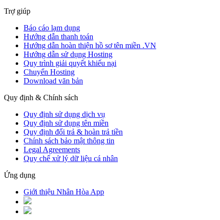
Trợ giúp
Báo cáo lạm dụng
Hướng dẫn thanh toán
Hướng dẫn hoàn thiện hồ sơ tên miền .VN
Hướng dẫn sử dụng Hosting
Quy trình giải quyết khiếu nại
Chuyển Hosting
Download văn bản
Quy định & Chính sách
Quy định sử dụng dịch vụ
Quy định sử dụng tên miền
Quy định đổi trả & hoàn trả tiền
Chính sách bảo mật thông tin
Legal Agreements
Quy chế xử lý dữ liệu cá nhân
Ứng dụng
Giới thiệu Nhân Hòa App