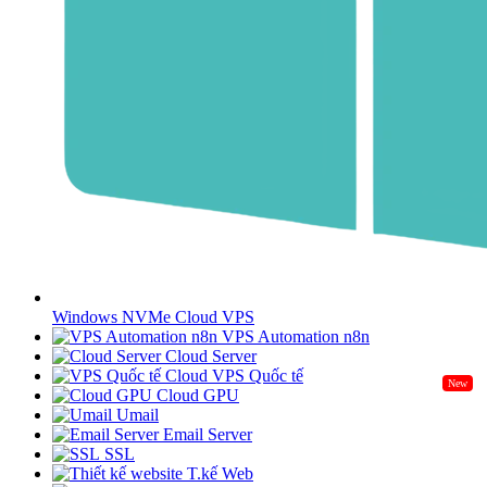
Windows NVMe Cloud VPS
VPS Automation n8n
Cloud Server
Cloud VPS Quốc tế
New
Cloud GPU
Umail
Email Server
SSL
T.kế Web