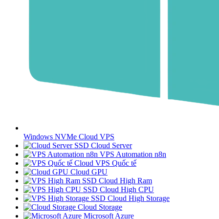
Windows NVMe Cloud VPS
SSD Cloud Server
VPS Automation n8n
Cloud VPS Quốc tế
Cloud GPU
SSD Cloud High Ram
SSD Cloud High CPU
SSD Cloud High Storage
Cloud Storage
Microsoft Azure