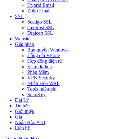
Hybrid Email
Zoho Email
SSL
Sectigo SSL
Geotrust SSL
Digicert SSL
Website
Giải pháp
Bản quyền Windows
Tổng đài VFone
Hợp đồng điện tử
Esim du lịch
Phần Mềm
VPN Security
Nhân Hòa WAF
Tools miễn phí
SnapKey
Đại Lý
Tin tức
Giới thiệu
Giá
Nhân Hòa AIO
Liên hệ
Tải app Nhân Hoà