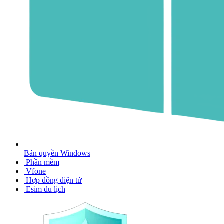
Bản quyền Windows
Phần mềm
Vfone
Hợp đồng điện tử
Esim du lịch