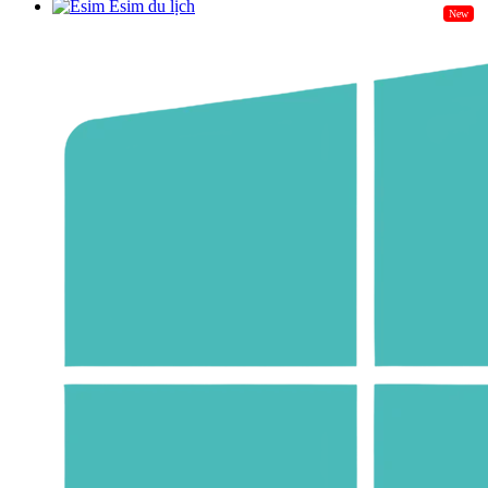
Esim du lịch
New