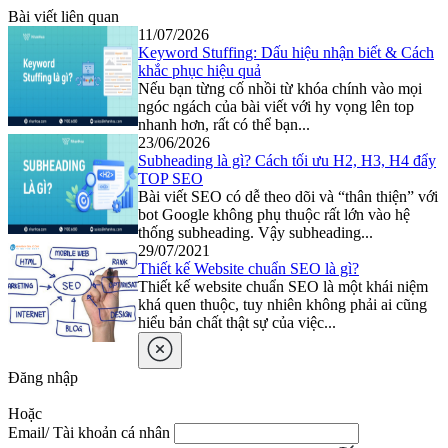
Bài viết liên quan
11/07/2026
Keyword Stuffing: Dấu hiệu nhận biết & Cách
khắc phục hiệu quả
Nếu bạn từng cố nhồi từ khóa chính vào mọi
ngóc ngách của bài viết với hy vọng lên top
nhanh hơn, rất có thể bạn...
23/06/2026
Subheading là gì? Cách tối ưu H2, H3, H4 đẩy
TOP SEO
Bài viết SEO có dễ theo dõi và “thân thiện” với
bot Google không phụ thuộc rất lớn vào hệ
thống subheading. Vậy subheading...
29/07/2021
Thiết kế Website chuẩn SEO là gì?
Thiết kế website chuẩn SEO là một khái niệm
khá quen thuộc, tuy nhiên không phải ai cũng
hiểu bản chất thật sự của việc...
Đăng nhập
Hoặc
Email/ Tài khoản cá nhân