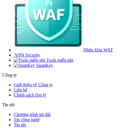
Nhân Hòa WAF
VPN Security
Tools miễn phí
SnapKey
Công ty
Giới thiệu về Công ty
Liên hệ
Chính sách Đại lý
Tin tức
Chương trình ưu đãi
Tin công nghệ
Tin tức