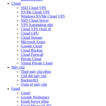
Cloud
SSD Cloud VPS
NVMe Cloud VPS
Windows NVMe Cloud VPS
SSD Cloud Server
VPS Automation n8n
Cloud VPS Quốc tế
Cloud GPU
Cloud Storage
Microsoft Azure
Google Cloud
Cloud Backup
Cloud Firewall
Private Cloud
Virtual Private Cloud
Máy chủ
Thuê máy chủ riêng
Chỗ đặt máy chủ
Backup365
Quản trị máy chủ
Email
Umail
Google Workspace
Email Server riêng
Email Microsoft 365