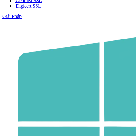
Geotrust SSL
Digicert SSL
Giải Pháp