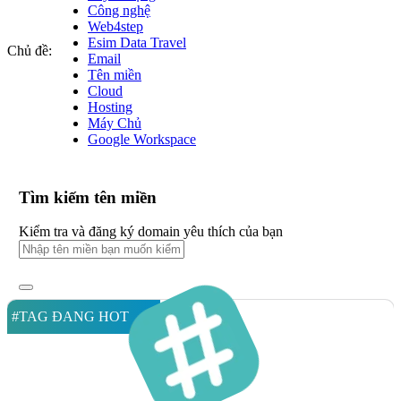
Công nghệ
Web4step
Esim Data Travel
Chủ đề:
Email
Tên miền
Cloud
Hosting
Máy Chủ
Google Workspace
Tìm kiếm tên miền
Kiểm tra và đăng ký domain yêu thích của bạn
#TAG ĐANG HOT