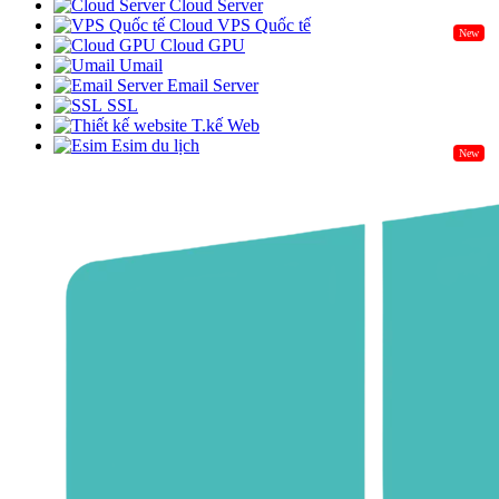
Cloud Server
Cloud VPS Quốc tế
New
Cloud GPU
Umail
Email Server
SSL
T.kế Web
Esim du lịch
New