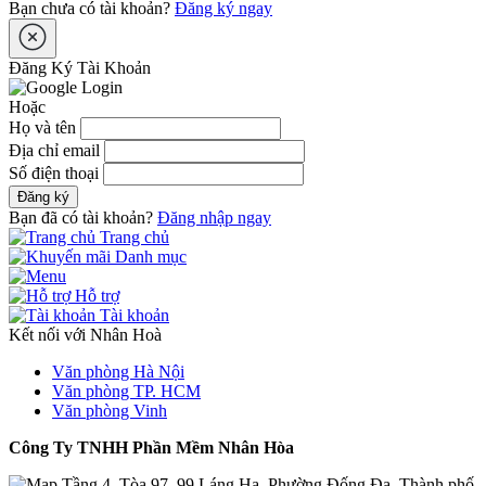
Bạn chưa có tài khoản?
Đăng ký ngay
Đăng Ký Tài Khoản
Hoặc
Họ và tên
Địa chỉ email
Số điện thoại
Đăng ký
Bạn đã có tài khoản?
Đăng nhập ngay
Trang chủ
Danh mục
Hỗ trợ
Tài khoản
Kết nối với Nhân Hoà
Văn phòng Hà Nội
Văn phòng TP. HCM
Văn phòng Vinh
Công Ty TNHH Phần Mềm Nhân Hòa
Tầng 4, Tòa 97–99 Láng Hạ, Phường Đống Đa, Thành phố