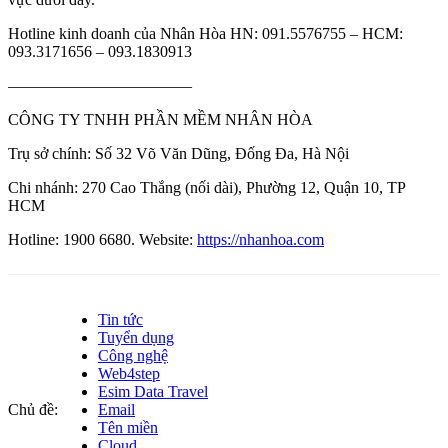
Hotline kinh doanh của Nhân Hòa HN: 091.5576755 – HCM:
093.3171656 – 093.1830913
———————————–
CÔNG TY TNHH PHẦN MỀM NHÂN HÒA
Trụ sở chính: Số 32 Võ Văn Dũng, Đống Đa, Hà Nội
Chi nhánh: 270 Cao Thắng (nối dài), Phường 12, Quận 10, TP
HCM
Hotline: 1900 6680. Website:
https://nhanhoa.com
Tin tức
Tuyển dụng
Công nghệ
Web4step
Esim Data Travel
Chủ đề:
Email
Tên miền
Cloud