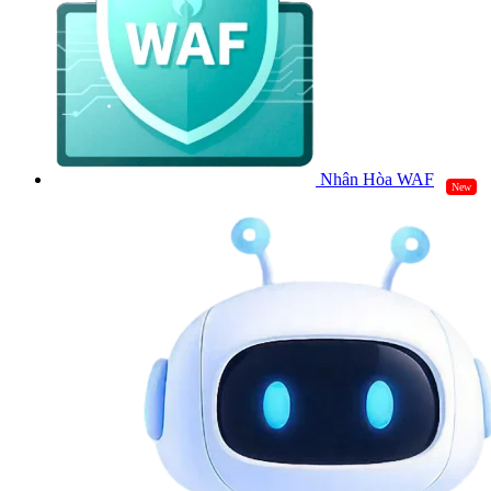
Nhân Hòa WAF
New