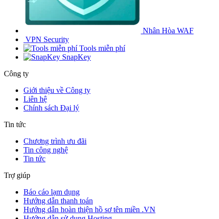
Nhân Hòa WAF
VPN Security
Tools miễn phí
SnapKey
Công ty
Giới thiệu về Công ty
Liên hệ
Chính sách Đại lý
Tin tức
Chương trình ưu đãi
Tin công nghệ
Tin tức
Trợ giúp
Báo cáo lạm dụng
Hướng dẫn thanh toán
Hướng dẫn hoàn thiện hồ sơ tên miền .VN
Hướng dẫn sử dụng Hosting