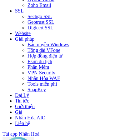
Zoho Email
SSL
Sectigo SSL
Geotrust SSL
Digicert SSL
Website
Giải pháp
Bản quyền Windows
Tổng đài VFone
Hợp đồng điện tử
Esim du lịch
Phần Mềm
VPN Security
Nhân Hòa WAF
Tools miễn phí
SnapKey
Đại Lý
Tin tức
Giới thiệu
Giá
Nhân Hòa AIO
Liên hệ
Tải app Nhân Hoà