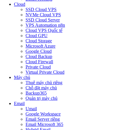
Cloud
SSD Cloud VPS
NVMe Cloud VPS
SSD Cloud Server
VPS Automation n8n
Cloud VPS Quốc tế
Cloud GPU
Cloud Storage
Microsoft Azure
Google Cloud
Cloud Backup
Cloud Firewall
Private Cloud
Virtual Private Cloud
Máy chủ
Thuê máy chủ riêng
Chỗ đặt máy chủ
Backup365
Quản trị máy chủ
Email
Umail
Google Workspace
Email Server riêng
Email Microsoft 365
Hybrid Email