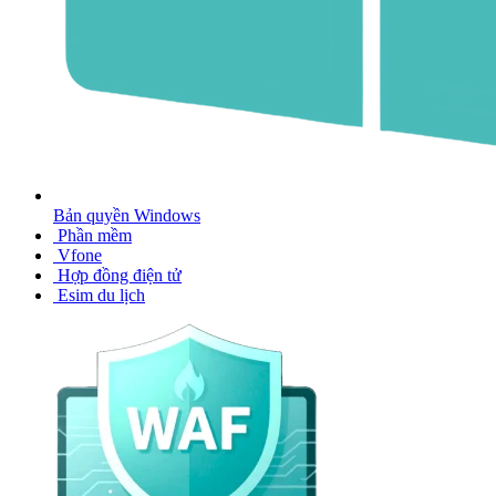
Bản quyền Windows
Phần mềm
Vfone
Hợp đồng điện tử
Esim du lịch