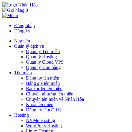
0
Đăng nhập
Đăng ký
Nạp tiền
Quản lý dịch vụ
Quản lý Tên miền
Quản lý Hosting
Quản lý Cloud VPS
Quản lý Đơn hàng
Tên miền
Đăng ký tên miền
Bảng giá tên miền
Backorder tên miền
Chuyển nhượng tên miền
Chuyển tên miền về Nhân Hòa
Khóa tên miền
Đăng ký làm đại lý
Hosting
NVMe Hosting
WordPress Hosting
Linux Hosting