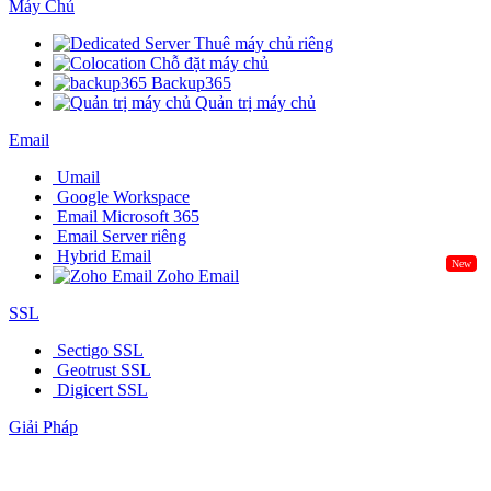
Máy Chủ
Thuê máy chủ riêng
Chỗ đặt máy chủ
Backup365
Quản trị máy chủ
Email
Umail
Google Workspace
Email Microsoft 365
Email Server riêng
Hybrid Email
New
Zoho Email
SSL
Sectigo SSL
Geotrust SSL
Digicert SSL
Giải Pháp