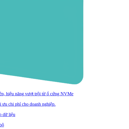
n, hiệu năng vượt trội từ ổ cứng NVMe
ối ưu chi phí cho doanh nghiệp.
 dữ liệu
 bộ