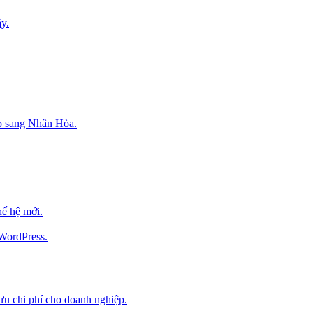
y.
p sang Nhân Hòa.
ế hệ mới.
 WordPress.
 ưu chi phí cho doanh nghiệp.