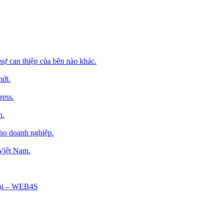
sự can thiệp của bên nào khác.
mới.
ress.
h.
cho doanh nghiệp.
 Việt Nam.
Tại – WEB4S