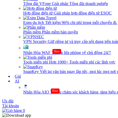
Tổng đài VFone
Giải pháp Tổng đài doanh nghiệp
Hợp đồng điện tử
Giải pháp hợp đồng điện tử ESOC
Esim du lịch
Tiết kiệm 96% chi phí trong mỗi chuyến đi.
Phần mềm
Phần mềm bản quyền
VPN Security
Giữ riêng tư và truy cập nội dung trên toàn
New
Nhân Hòa WAF
Tường lửa phòng vệ chủ động 24/7
Tools miễn phí
Hơn 1000+ Tools miễn phí các lĩnh vực
SnapKey
Viết lại văn bản ngay lập tức, mọi lúc mọi nơi 
Giá
AI
New
Nhân Hòa AIO
Tối ưu chăm sóc khách hàng, tăng hiệu s
Ưu đãi
Tài khoản
0