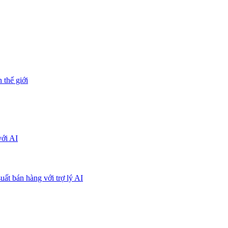
 thế giới
với AI
uất bán hàng với trợ lý AI