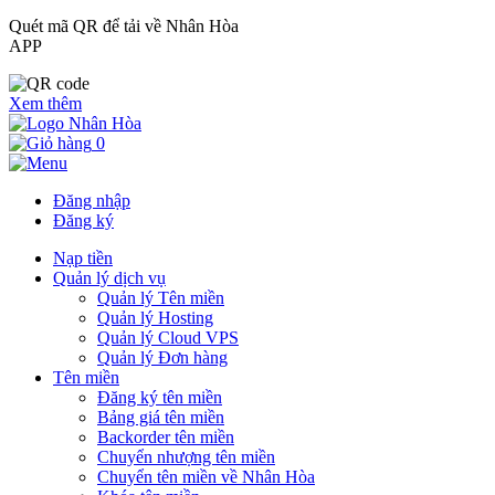
Quét mã QR để tải về Nhân Hòa
APP
Xem thêm
0
Đăng nhập
Đăng ký
Nạp tiền
Quản lý dịch vụ
Quản lý Tên miền
Quản lý Hosting
Quản lý Cloud VPS
Quản lý Đơn hàng
Tên miền
Đăng ký tên miền
Bảng giá tên miền
Backorder tên miền
Chuyển nhượng tên miền
Chuyển tên miền về Nhân Hòa