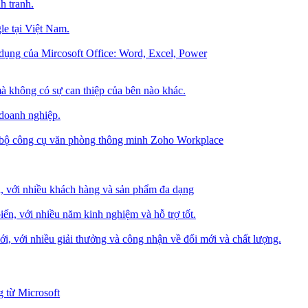
h tranh.
le tại Việt Nam.
dụng của Mircosoft Office: Word, Excel, Power
à không có sự can thiệp của bên nào khác.
 doanh nghiệp.
g bộ công cụ văn phòng thông minh Zoho Workplace
i, với nhiều khách hàng và sản phẩm đa dạng
iến, với nhiều năm kinh nghiệm và hỗ trợ tốt.
i, với nhiều giải thưởng và công nhận về đổi mới và chất lượng.
 từ Microsoft