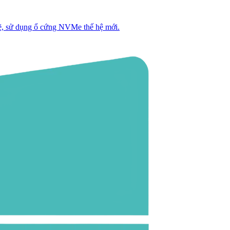
, sử dụng ổ cứng NVMe thế hệ mới.