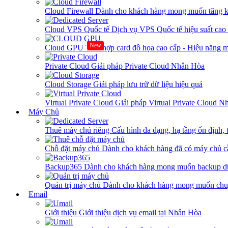
Cloud Firewall
Dành cho khách hàng mong muốn tăng kh
Cloud VPS Quốc tế
Dịch vụ VPS Quốc tế hiệu suất ca
New
Cloud GPU
Tích hợp card đồ họa cao cấp - Hiệu năng
Private Cloud
Giải pháp Private Cloud Nhân Hòa
Cloud Storage
Giải pháp lưu trữ dữ liệu hiệu quả
Virtual Private Cloud
Giải pháp Virtual Private Cloud 
Máy Chủ
Thuê máy chủ riêng
Cấu hình đa dạng, hạ tầng ổn định, 
Chỗ đặt máy chủ
Dành cho khách hàng đã có máy chủ cần
Backup365
Dành cho khách hàng mong muốn backup dữ
Quản trị máy chủ
Dành cho khách hàng mong muốn chuy
Email
Giới thiệu
Giới thiệu dịch vụ email tại Nhân Hòa