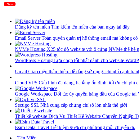
New
New
Đăng ký tên miền
Tìm kiếm tên miền của bạn ngay tại đây.
Email Server
Toàn quyền quản trị hệ thống email mà không có 
NVMe Hosting
X25 tốc độ website với ổ cứng NVMe thế hệ 
WordPress Hosting
Lựa chọn tốt nhất dành cho website WordP
Umail
Giao diện thân thiện, dễ dàng sử dụng, chi phí cạnh tran
Cloud VPS
Cấu hình đa dạng, hạ tầng ổn định, tối ưu chi phí 
Google Workspace
Đối tác ủy quyền hàng đầu của Google tại
Sectigo SSL
Nhà cung cấp chứng chỉ số lớn nhất thế giới
Thiết kế website
Dịch Vụ Thiết Kế Website Chuyên Nghiệp 
Esim Data Travel
Tiết kiệm 96% chi phí trong mỗi chuyến đi.
Tên Miền