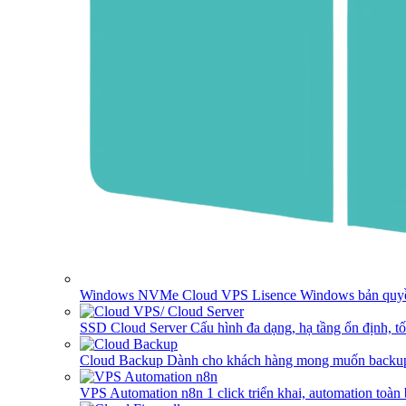
Windows NVMe Cloud VPS
Lisence Windows bản quyề
SSD Cloud Server
Cấu hình đa dạng, hạ tầng ổn định, t
Cloud Backup
Dành cho khách hàng mong muốn backup
VPS Automation n8n
1 click triển khai, automation toàn