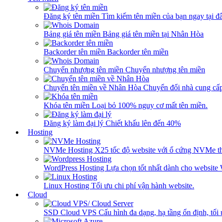
Đăng ký tên miền
Tìm kiếm tên miền của bạn ngay tại đâ
Bảng giá tên miền
Bảng giá tên miền tại Nhân Hòa
Backorder tên miền
Backorder tên miền
Chuyển nhượng tên miền
Chuyển nhượng tên miền
Chuyển tên miền về Nhân Hòa
Chuyển đổi nhà cung cấ
Khóa tên miền
Loại bỏ 100% nguy cơ mất tên miền.
Đăng ký làm đại lý
Chiết khấu lên đến 40%
Hosting
NVMe Hosting
X25 tốc độ website với ổ cứng NVMe th
WordPress Hosting
Lựa chọn tốt nhất dành cho website
Linux Hosting
Tối ưu chi phí vận hành website.
Cloud
SSD Cloud VPS
Cấu hình đa dạng, hạ tầng ổn định, tối