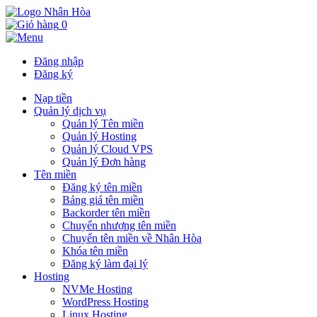
0
Đăng nhập
Đăng ký
Nạp tiền
Quản lý dịch vụ
Quản lý Tên miền
Quản lý Hosting
Quản lý Cloud VPS
Quản lý Đơn hàng
Tên miền
Đăng ký tên miền
Bảng giá tên miền
Backorder tên miền
Chuyển nhượng tên miền
Chuyển tên miền về Nhân Hòa
Khóa tên miền
Đăng ký làm đại lý
Hosting
NVMe Hosting
WordPress Hosting
Linux Hosting