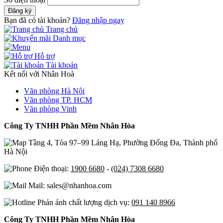
Đăng ký
Bạn đã có tài khoản?
Đăng nhập ngay
Trang chủ
Danh mục
Hỗ trợ
Tài khoản
Kết nối với Nhân Hoà
Văn phòng Hà Nội
Văn phòng TP. HCM
Văn phòng Vinh
Công Ty TNHH Phần Mềm Nhân Hòa
Tầng 4, Tòa 97–99 Láng Hạ, Phường Đống Đa, Thành phố
Hà Nội
Điện thoại:
1900 6680
-
(024) 7308 6680
Mail: sales@nhanhoa.com
Phản ánh chất lượng dịch vụ:
091 140 8966
Công Ty TNHH Phần Mềm Nhân Hòa