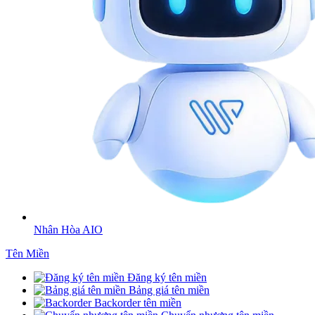
Nhân Hòa AIO
Tên Miền
Đăng ký tên miền
Bảng giá tên miền
Backorder tên miền