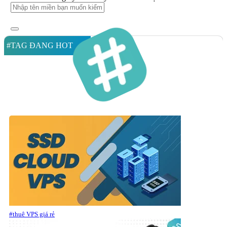
#TAG ĐANG HOT
#thuê VPS giá rẻ