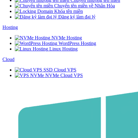
Chuyển nhượng tên miền
Chuyển tên miền về Nhân Hòa
Khóa tên miền
Đăng ký làm đại lý
Hosting
NVMe Hosting
WordPress Hosting
Linux Hosting
Cloud
SSD Cloud VPS
NVMe Cloud VPS