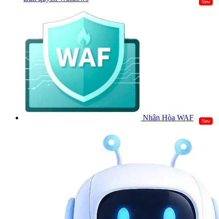
New
Nhân Hòa WAF
New