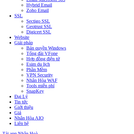
Hybrid Email
Zoho Email
SSL
Sectigo SSL
Geotrust SSL
Digicert SSL
Website
Giải pháp
Bản quyền Windows
Tổng đài VFone
Hợp đồng điện tử
Esim du lịch
Phần Mềm
VPN Security
Nhân Hòa WAF
Tools miễn phí
SnapKey
Đại Lý
Tin tức
Giới thiệu
Giá
Nhân Hòa AIO
Liên hệ
Tải app Nhân Hoà