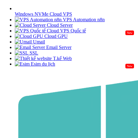
Windows NVMe Cloud VPS
VPS Automation n8n
Cloud Server
Cloud VPS Quốc tế
New
Cloud GPU
Umail
Email Server
SSL
T.kế Web
Esim du lịch
New