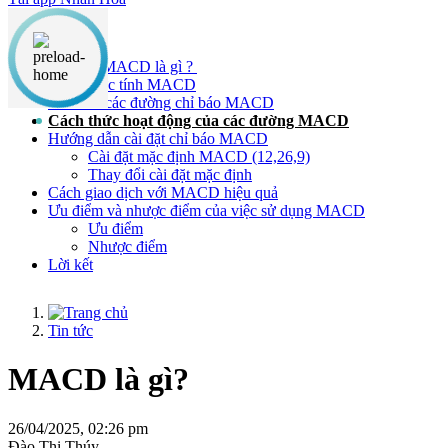
Nội dung chính
Chỉ báo MACD là gì ?
Công thức tính MACD
Các tính các đường chỉ báo MACD
Cách thức hoạt động của các đường MACD
Hướng dẫn cài đặt chỉ báo MACD
Cài đặt mặc định MACD (12,26,9)
Thay đổi cài đặt mặc định
Cách giao dịch với MACD hiệu quả
Ưu điểm và nhược điểm của việc sử dụng MACD
Ưu điểm
Nhược điểm
Lời kết
Tin tức
MACD là gì?
26/04/2025, 02:26 pm
Đào Thị Thúy