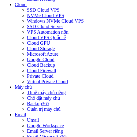
Cloud
SSD Cloud VPS
NVMe Cloud VPS
Windows NVMe Cloud VPS
SSD Cloud Server
VPS Automation n8n
Cloud VPS Quốc tế
Cloud GPU
Cloud Storage
Microsoft Azure
Google Cloud
Cloud Backup
Cloud Firewall
Private Cloud
Virtual Private Cloud
Máy chủ
Thuê máy chủ riêng
Chỗ đặt máy chủ
Backup365
Quản trị máy chủ
Email
Umail
Google Workspace
Email Server riêng
Email Microsoft 365