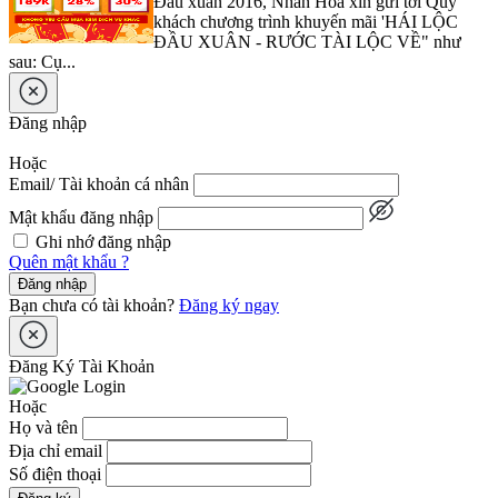
Đầu xuân 2016, Nhân Hòa xin gửi tới Quý
khách chương trình khuyến mãi 'HÁI LỘC
ĐẦU XUÂN - RƯỚC TÀI LỘC VỀ" như
sau: Cụ...
Đăng nhập
Hoặc
Email/ Tài khoản cá nhân
Mật khẩu đăng nhập
Ghi nhớ đăng nhập
Quên mật khẩu ?
Đăng nhập
Bạn chưa có tài khoản?
Đăng ký ngay
Đăng Ký Tài Khoản
Hoặc
Họ và tên
Địa chỉ email
Số điện thoại