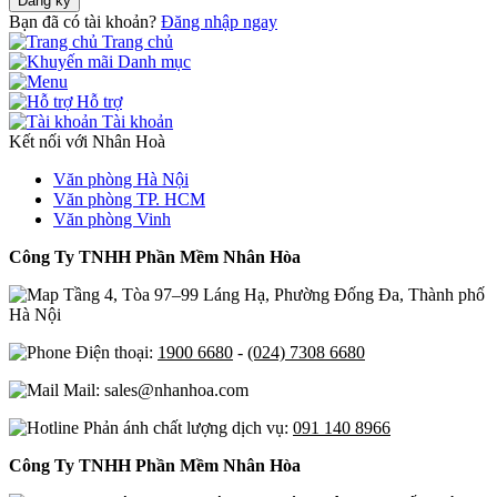
Đăng ký
Bạn đã có tài khoản?
Đăng nhập ngay
Trang chủ
Danh mục
Hỗ trợ
Tài khoản
Kết nối với Nhân Hoà
Văn phòng Hà Nội
Văn phòng TP. HCM
Văn phòng Vinh
Công Ty TNHH Phần Mềm Nhân Hòa
Tầng 4, Tòa 97–99 Láng Hạ, Phường Đống Đa, Thành phố
Hà Nội
Điện thoại:
1900 6680
-
(024) 7308 6680
Mail: sales@nhanhoa.com
Phản ánh chất lượng dịch vụ:
091 140 8966
Công Ty TNHH Phần Mềm Nhân Hòa