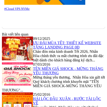
#Cloud VPS NVMe
Bài viết liên quan
09/12/2025
ƯU ĐÃI MÙA TẾT: THIẾT KẾ WEBSITE
TẶNG LANDING PAGE 0Đ
Chào đón mùa kinh doanh Tết 2026, Nhân
Hòa chính thức ra mắt chương trình ưu đãi đặc
biệt dành cho khách hàng đăng ký dịch...
07/03/2016
TÊN MIỀN GIÁ SHOCK - MỪNG THÁNG
YÊU THƯƠNG
Mừng tháng yêu thương, Nhân Hòa xin gửi tới
Quý khách chương trình khuyến mãi "TÊN
MIỀN GIÁ SHOCK-MỪNG THÁNG YÊU
THƯƠNG"...
25/02/2016
HÁI LỘC ĐẦU XUÂN - RƯỚC TÀI LỘC
VỀ