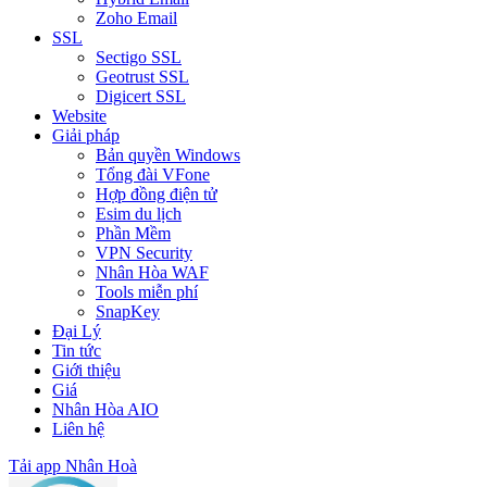
Zoho Email
SSL
Sectigo SSL
Geotrust SSL
Digicert SSL
Website
Giải pháp
Bản quyền Windows
Tổng đài VFone
Hợp đồng điện tử
Esim du lịch
Phần Mềm
VPN Security
Nhân Hòa WAF
Tools miễn phí
SnapKey
Đại Lý
Tin tức
Giới thiệu
Giá
Nhân Hòa AIO
Liên hệ
Tải app Nhân Hoà