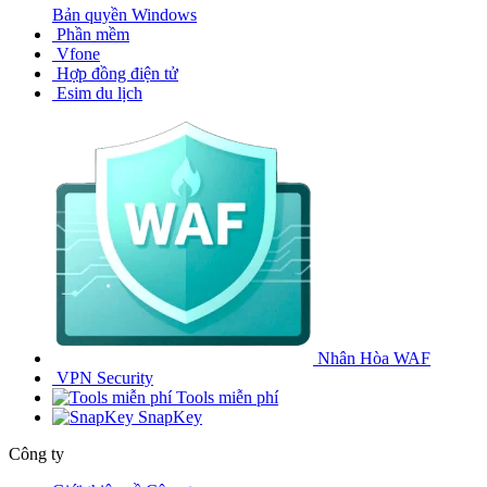
Bản quyền Windows
Phần mềm
Vfone
Hợp đồng điện tử
Esim du lịch
Nhân Hòa WAF
VPN Security
Tools miễn phí
SnapKey
Công ty