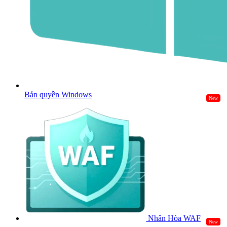
Bản quyền Windows
New
Nhân Hòa WAF
New