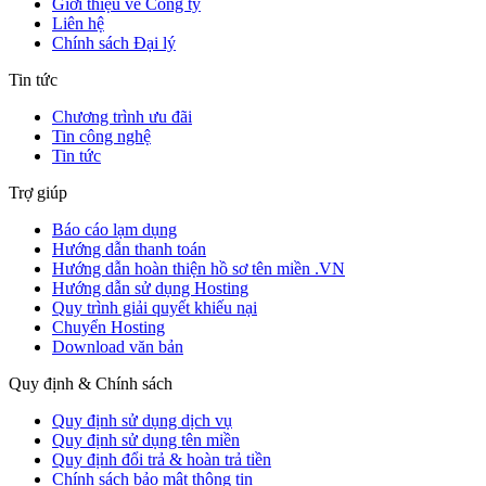
Giới thiệu về Công ty
Liên hệ
Chính sách Đại lý
Tin tức
Chương trình ưu đãi
Tin công nghệ
Tin tức
Trợ giúp
Báo cáo lạm dụng
Hướng dẫn thanh toán
Hướng dẫn hoàn thiện hồ sơ tên miền .VN
Hướng dẫn sử dụng Hosting
Quy trình giải quyết khiếu nại
Chuyển Hosting
Download văn bản
Quy định & Chính sách
Quy định sử dụng dịch vụ
Quy định sử dụng tên miền
Quy định đổi trả & hoàn trả tiền
Chính sách bảo mật thông tin