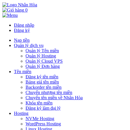
0
Đăng nhập
Đăng ký
Nạp tiền
Quản lý dịch vụ
Quản lý Tên miền
Quản lý Hosting
Quản lý Cloud VPS
Quản lý Đơn hàng
Tên miền
Đăng ký tên miền
Bảng giá tên miền
Backorder tên miền
Chuyển nhượng tên miền
Chuyển tên miền về Nhân Hòa
Khóa tên miền
Đăng ký làm đại lý
Hosting
NVMe Hosting
WordPress Hosting
Linux Hosting