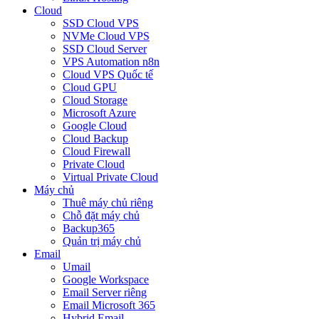
Cloud
SSD Cloud VPS
NVMe Cloud VPS
SSD Cloud Server
VPS Automation n8n
Cloud VPS Quốc tế
Cloud GPU
Cloud Storage
Microsoft Azure
Google Cloud
Cloud Backup
Cloud Firewall
Private Cloud
Virtual Private Cloud
Máy chủ
Thuê máy chủ riêng
Chỗ đặt máy chủ
Backup365
Quản trị máy chủ
Email
Umail
Google Workspace
Email Server riêng
Email Microsoft 365
Hybrid Email