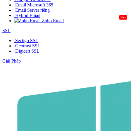
Email Microsoft 365
Email Server riêng
Hybrid Email
New
Zoho Email
SSL
Sectigo SSL
Geotrust SSL
Digicert SSL
Giải Pháp