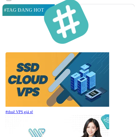
#TAG ĐANG HOT
#thuê VPS giá rẻ