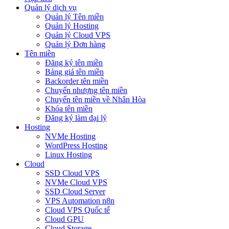
Quản lý dịch vụ
Quản lý Tên miền
Quản lý Hosting
Quản lý Cloud VPS
Quản lý Đơn hàng
Tên miền
Đăng ký tên miền
Bảng giá tên miền
Backorder tên miền
Chuyển nhượng tên miền
Chuyển tên miền về Nhân Hòa
Khóa tên miền
Đăng ký làm đại lý
Hosting
NVMe Hosting
WordPress Hosting
Linux Hosting
Cloud
SSD Cloud VPS
NVMe Cloud VPS
SSD Cloud Server
VPS Automation n8n
Cloud VPS Quốc tế
Cloud GPU
Cloud Storage