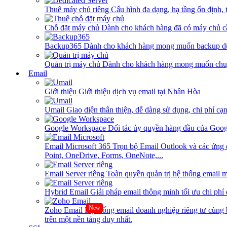
Thuê máy chủ riêng
Cấu hình đa dạng, hạ tầng ổn định, 
Chỗ đặt máy chủ
Dành cho khách hàng đã có máy chủ cần
Backup365
Dành cho khách hàng mong muốn backup dữ
Quản trị máy chủ
Dành cho khách hàng mong muốn chuy
Email
Giới thiệu
Giới thiệu dịch vụ email tại Nhân Hòa
Umail
Giao diện thân thiện, dễ dàng sử dụng, chi phí cạn
Google Workspace
Đối tác ủy quyền hàng đầu của Goog
Email Microsoft 365
Trọn bộ Email Outlook và các ứng 
Point, OneDrive, Forms, OneNote,...
Email Server riêng
Toàn quyền quản trị hệ thống email m
Hybrid Email
Giải pháp email thông minh tối ưu chi phí
New
Zoho Email
Hệ thống email doanh nghiệp riêng tư cùn
trên một nền tảng duy nhất.