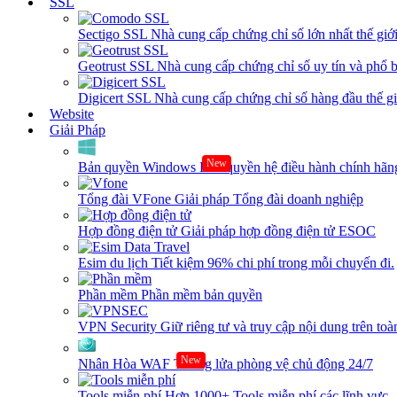
SSL
Sectigo SSL
Nhà cung cấp chứng chỉ số lớn nhất thế giớ
Geotrust SSL
Nhà cung cấp chứng chỉ số uy tín và phổ b
Digicert SSL
Nhà cung cấp chứng chỉ số hàng đầu thế giớ
Website
Giải Pháp
New
Bản quyền Windows
Bản quyền hệ điều hành chính hãng
Tổng đài VFone
Giải pháp Tổng đài doanh nghiệp
Hợp đồng điện tử
Giải pháp hợp đồng điện tử ESOC
Esim du lịch
Tiết kiệm 96% chi phí trong mỗi chuyến đi.
Phần mềm
Phần mềm bản quyền
VPN Security
Giữ riêng tư và truy cập nội dung trên toàn
New
Nhân Hòa WAF
Tường lửa phòng vệ chủ động 24/7
Tools miễn phí
Hơn 1000+ Tools miễn phí các lĩnh vực