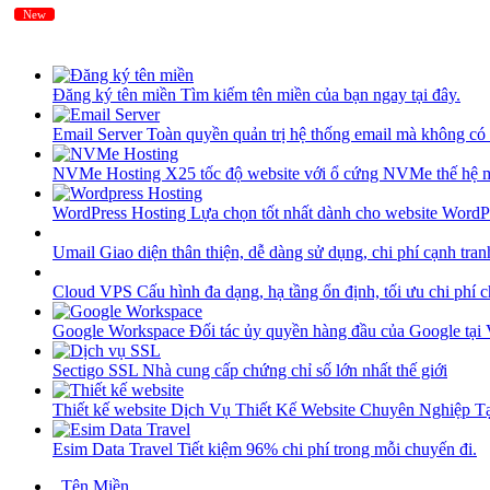
New
New
Đăng ký tên miền
Tìm kiếm tên miền của bạn ngay tại đây.
Email Server
Toàn quyền quản trị hệ thống email mà không có 
NVMe Hosting
X25 tốc độ website với ổ cứng NVMe thế hệ 
WordPress Hosting
Lựa chọn tốt nhất dành cho website WordP
Umail
Giao diện thân thiện, dễ dàng sử dụng, chi phí cạnh tran
Cloud VPS
Cấu hình đa dạng, hạ tầng ổn định, tối ưu chi phí 
Google Workspace
Đối tác ủy quyền hàng đầu của Google tại
Sectigo SSL
Nhà cung cấp chứng chỉ số lớn nhất thế giới
Thiết kế website
Dịch Vụ Thiết Kế Website Chuyên Nghiệp 
Esim Data Travel
Tiết kiệm 96% chi phí trong mỗi chuyến đi.
Tên Miền