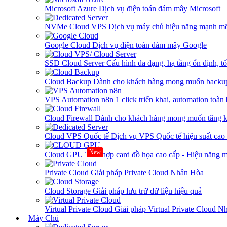
Microsoft Azure
Dịch vụ điện toán đám mây Microsoft
NVMe Cloud VPS
Dịch vụ máy chủ hiệu năng mạnh mẽ
Google Cloud
Dịch vụ điện toán đám mây Google
SSD Cloud Server
Cấu hình đa dạng, hạ tầng ổn định, t
Cloud Backup
Dành cho khách hàng mong muốn backup
VPS Automation n8n
1 click triển khai, automation toàn
Cloud Firewall
Dành cho khách hàng mong muốn tăng kh
Cloud VPS Quốc tế
Dịch vụ VPS Quốc tế hiệu suất ca
New
Cloud GPU
Tích hợp card đồ họa cao cấp - Hiệu năng
Private Cloud
Giải pháp Private Cloud Nhân Hòa
Cloud Storage
Giải pháp lưu trữ dữ liệu hiệu quả
Virtual Private Cloud
Giải pháp Virtual Private Cloud 
Máy Chủ