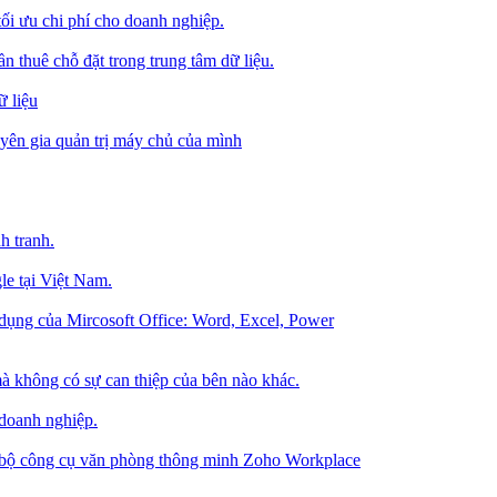
tối ưu chi phí cho doanh nghiệp.
 thuê chỗ đặt trong trung tâm dữ liệu.
 liệu
ên gia quản trị máy chủ của mình
h tranh.
le tại Việt Nam.
dụng của Mircosoft Office: Word, Excel, Power
à không có sự can thiệp của bên nào khác.
 doanh nghiệp.
g bộ công cụ văn phòng thông minh Zoho Workplace