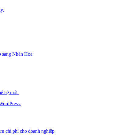
y.
p sang Nhân Hòa.
ế hệ mới.
 WordPress.
 ưu chi phí cho doanh nghiệp.