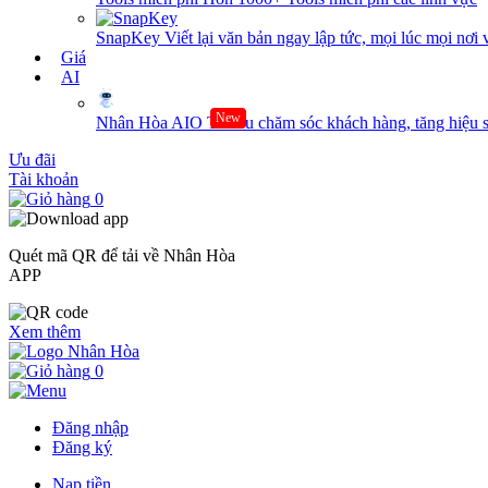
SnapKey
Viết lại văn bản ngay lập tức, mọi lúc mọi nơi 
Giá
AI
New
Nhân Hòa AIO
Tối ưu chăm sóc khách hàng, tăng hiệu s
Ưu đãi
Tài khoản
0
Quét mã QR để tải về Nhân Hòa
APP
Xem thêm
0
Đăng nhập
Đăng ký
Nạp tiền