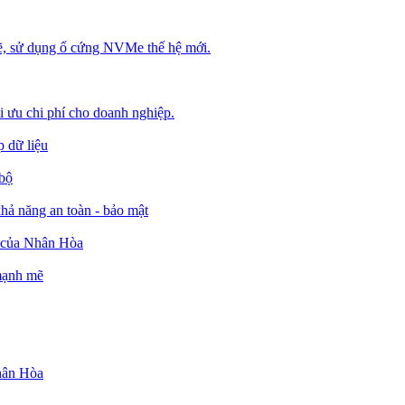
, sử dụng ổ cứng NVMe thế hệ mới.
ối ưu chi phí cho doanh nghiệp.
 dữ liệu
 bộ
ả năng an toàn - bảo mật
o của Nhân Hòa
 mạnh mẽ
Nhân Hòa