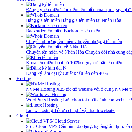
Đăng ký tên miền
Tìm kiếm tên miền của bạn ngay tại đâ
Bảng giá tên miền
Bảng giá tên miền tại Nhân Hòa
Backorder tên miền
Backorder tên miền
Chuyển nhượng tên miền
Chuyển nhượng tên miền
Chuyển tên miền về Nhân Hòa
Chuyển đổi nhà cung cấ
Khóa tên miền
Loại bỏ 100% nguy cơ mất tên miền.
Đăng ký làm đại lý
Chiết khấu lên đến 40%
Hosting
NVMe Hosting
X25 tốc độ website với ổ cứng NVMe th
WordPress Hosting
Lựa chọn tốt nhất dành cho website
Linux Hosting
Tối ưu chi phí vận hành website.
Cloud
SSD Cloud VPS
Cấu hình đa dạng, hạ tầng ổn định, tối