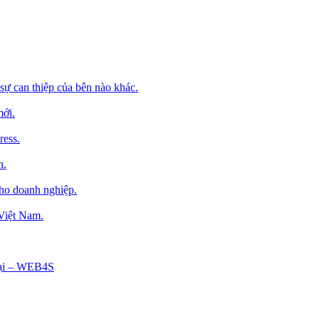
sự can thiệp của bên nào khác.
mới.
ress.
h.
cho doanh nghiệp.
 Việt Nam.
Tại – WEB4S