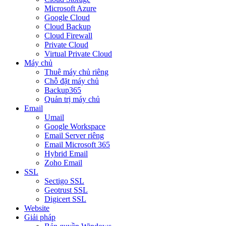
Microsoft Azure
Google Cloud
Cloud Backup
Cloud Firewall
Private Cloud
Virtual Private Cloud
Máy chủ
Thuê máy chủ riêng
Chỗ đặt máy chủ
Backup365
Quản trị máy chủ
Email
Umail
Google Workspace
Email Server riêng
Email Microsoft 365
Hybrid Email
Zoho Email
SSL
Sectigo SSL
Geotrust SSL
Digicert SSL
Website
Giải pháp