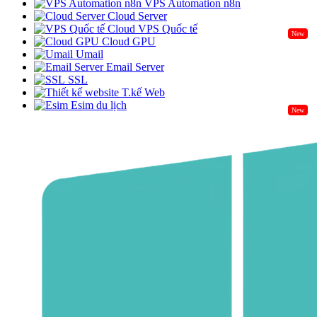
VPS Automation n8n
Cloud Server
Cloud VPS Quốc tế
New
Cloud GPU
Umail
Email Server
SSL
T.kế Web
Esim du lịch
New