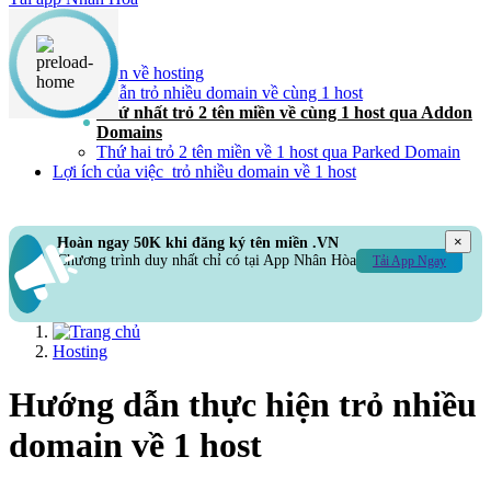
Nội dung chính
Tổng quan về hosting
Hướng dẫn trỏ nhiều domain về cùng 1 host
Thứ nhất trỏ 2 tên miền về cùng 1 host qua Addon
Domains
Thứ hai trỏ 2 tên miền về 1 host qua Parked Domain
Lợi ích của việc trỏ nhiều domain về 1 host
×
Hoàn ngay 50K khi đăng ký tên miền .VN
Chương trình duy nhất chỉ có tại App Nhân Hòa
Tải App Ngay
Hosting
Hướng dẫn thực hiện trỏ nhiều
domain về 1 host