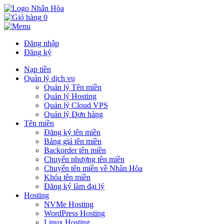
0
Đăng nhập
Đăng ký
Nạp tiền
Quản lý dịch vụ
Quản lý Tên miền
Quản lý Hosting
Quản lý Cloud VPS
Quản lý Đơn hàng
Tên miền
Đăng ký tên miền
Bảng giá tên miền
Backorder tên miền
Chuyển nhượng tên miền
Chuyển tên miền về Nhân Hòa
Khóa tên miền
Đăng ký làm đại lý
Hosting
NVMe Hosting
WordPress Hosting
Linux Hosting