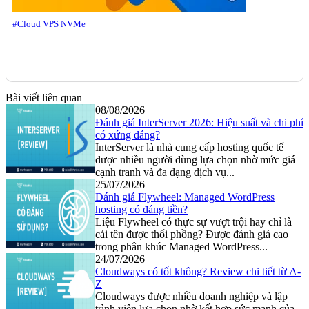
#Cloud VPS NVMe
Bài viết liên quan
08/08/2026
Đánh giá InterServer 2026: Hiệu suất và chi phí
có xứng đáng?
InterServer là nhà cung cấp hosting quốc tế
được nhiều người dùng lựa chọn nhờ mức giá
cạnh tranh và đa dạng dịch vụ...
25/07/2026
Đánh giá Flywheel: Managed WordPress
hosting có đáng tiền?
Liệu Flywheel có thực sự vượt trội hay chỉ là
cái tên được thổi phồng? Được đánh giá cao
trong phân khúc Managed WordPress...
24/07/2026
Cloudways có tốt không? Review chi tiết từ A-
Z
Cloudways được nhiều doanh nghiệp và lập
trình viên lựa chọn nhờ kết hợp sức mạnh của