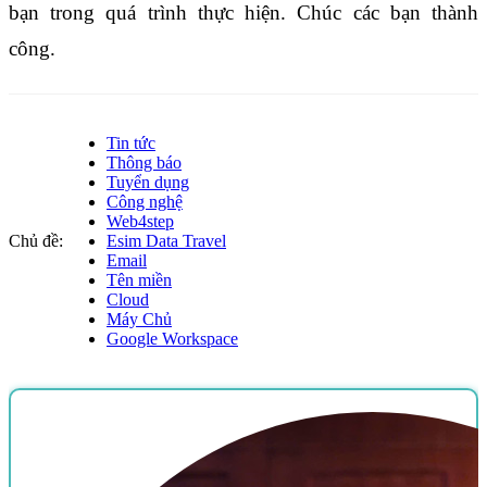
bạn trong quá trình thực hiện. Chúc các bạn thành 
công.
Tin tức
Thông báo
Tuyển dụng
Công nghệ
Web4step
Chủ đề:
Esim Data Travel
Email
Tên miền
Cloud
Máy Chủ
Google Workspace