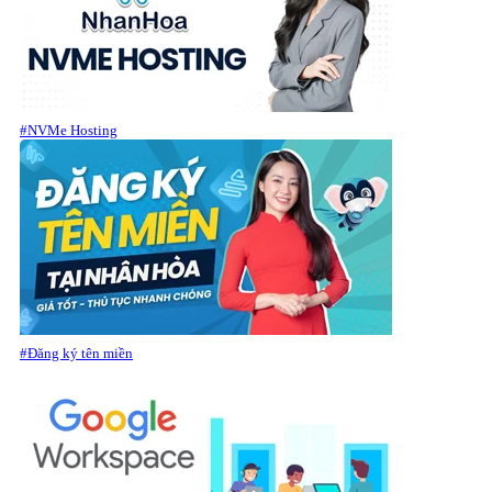
#NVMe Hosting
#Đăng ký tên miền