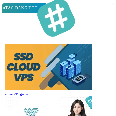
#TAG ĐANG HOT
#thuê VPS giá rẻ