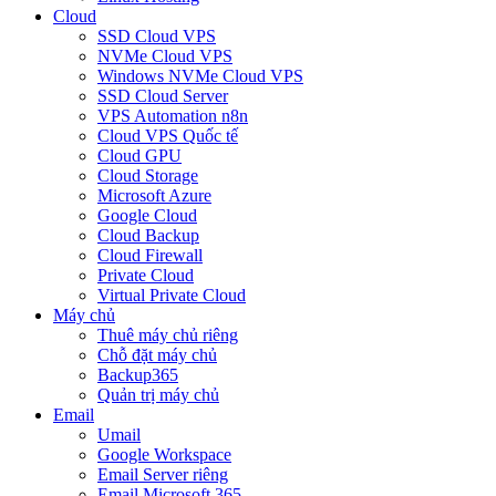
Cloud
SSD Cloud VPS
NVMe Cloud VPS
Windows NVMe Cloud VPS
SSD Cloud Server
VPS Automation n8n
Cloud VPS Quốc tế
Cloud GPU
Cloud Storage
Microsoft Azure
Google Cloud
Cloud Backup
Cloud Firewall
Private Cloud
Virtual Private Cloud
Máy chủ
Thuê máy chủ riêng
Chỗ đặt máy chủ
Backup365
Quản trị máy chủ
Email
Umail
Google Workspace
Email Server riêng
Email Microsoft 365