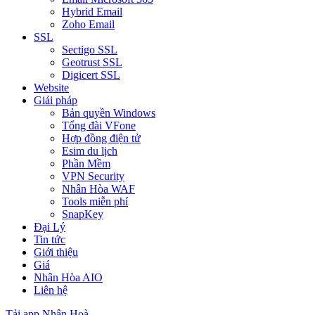
Hybrid Email
Zoho Email
SSL
Sectigo SSL
Geotrust SSL
Digicert SSL
Website
Giải pháp
Bản quyền Windows
Tổng đài VFone
Hợp đồng điện tử
Esim du lịch
Phần Mềm
VPN Security
Nhân Hòa WAF
Tools miễn phí
SnapKey
Đại Lý
Tin tức
Giới thiệu
Giá
Nhân Hòa AIO
Liên hệ
Tải app Nhân Hoà