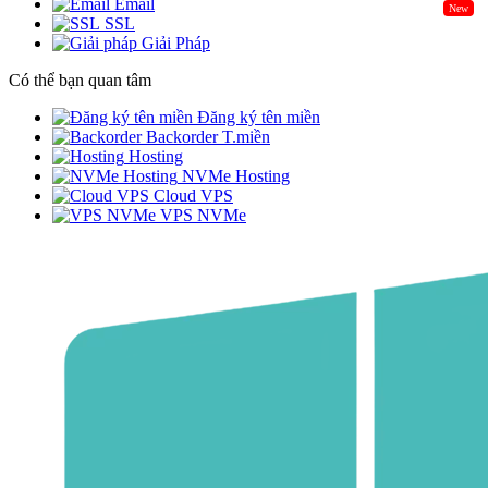
Email
New
SSL
Giải Pháp
Có thể bạn quan tâm
Đăng ký tên miền
Backorder T.miền
Hosting
NVMe Hosting
Cloud VPS
VPS NVMe