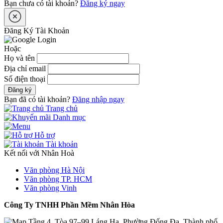
Bạn chưa có tài khoản?
Đăng ký ngay
Đăng Ký Tài Khoản
Hoặc
Họ và tên
Địa chỉ email
Số điện thoại
Đăng ký
Bạn đã có tài khoản?
Đăng nhập ngay
Trang chủ
Danh mục
Hỗ trợ
Tài khoản
Kết nối với Nhân Hoà
Văn phòng Hà Nội
Văn phòng TP. HCM
Văn phòng Vinh
Công Ty TNHH Phần Mềm Nhân Hòa
Tầng 4, Tòa 97–99 Láng Hạ, Phường Đống Đa, Thành phố