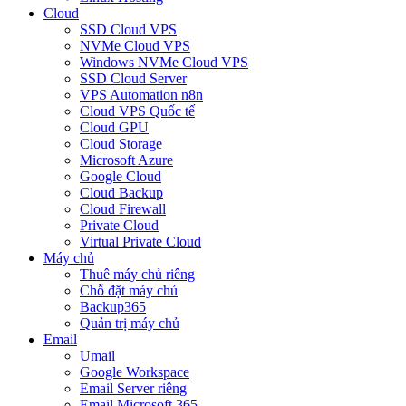
Cloud
SSD Cloud VPS
NVMe Cloud VPS
Windows NVMe Cloud VPS
SSD Cloud Server
VPS Automation n8n
Cloud VPS Quốc tế
Cloud GPU
Cloud Storage
Microsoft Azure
Google Cloud
Cloud Backup
Cloud Firewall
Private Cloud
Virtual Private Cloud
Máy chủ
Thuê máy chủ riêng
Chỗ đặt máy chủ
Backup365
Quản trị máy chủ
Email
Umail
Google Workspace
Email Server riêng
Email Microsoft 365