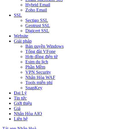
Hybrid Email
Zoho Email
SSL
Sectigo SSL
Geotrust SSL
Digicert SSL
Website
Giải pháp
Bản quyền Windows
Tổng đài VFone
Hợp đồng điện tử
Esim du lịch
Phần Mềm
VPN Security
Nhân Hòa WAF
Tools miễn phí
SnapKey
Đại Lý
Tin tức
Giới thiệu
Giá
Nhân Hòa AIO
Liên hệ
Tải app Nhân Hoà