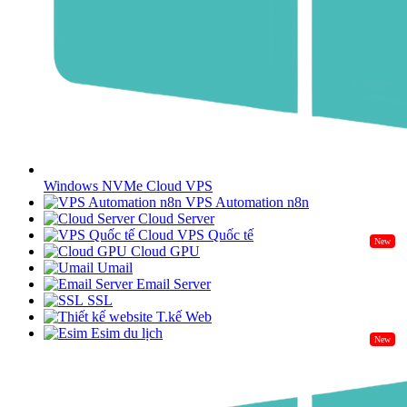
Windows NVMe Cloud VPS
VPS Automation n8n
Cloud Server
Cloud VPS Quốc tế
New
Cloud GPU
Umail
Email Server
SSL
T.kế Web
Esim du lịch
New