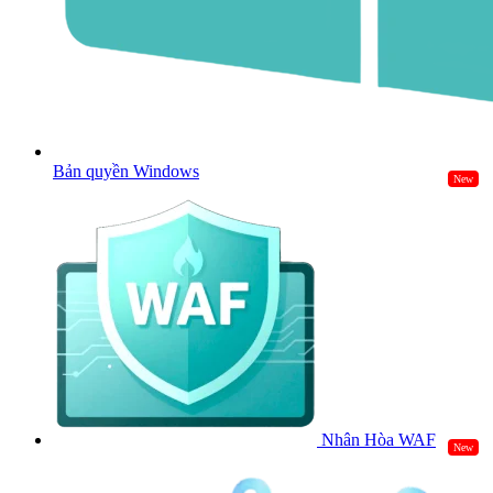
Bản quyền Windows
New
Nhân Hòa WAF
New