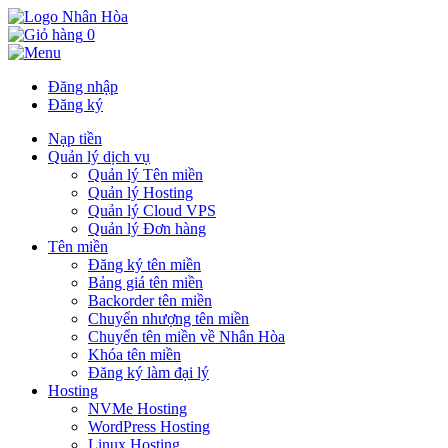
0
Đăng nhập
Đăng ký
Nạp tiền
Quản lý dịch vụ
Quản lý Tên miền
Quản lý Hosting
Quản lý Cloud VPS
Quản lý Đơn hàng
Tên miền
Đăng ký tên miền
Bảng giá tên miền
Backorder tên miền
Chuyển nhượng tên miền
Chuyển tên miền về Nhân Hòa
Khóa tên miền
Đăng ký làm đại lý
Hosting
NVMe Hosting
WordPress Hosting
Linux Hosting