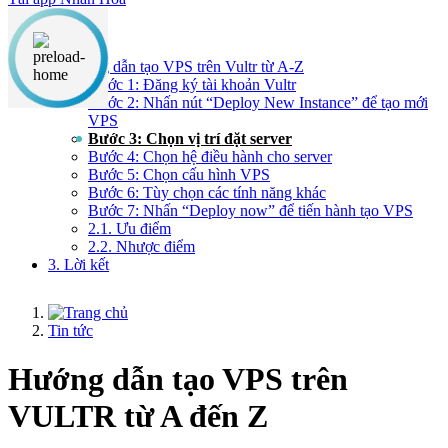
Nội dung chính
1. Hướng dẫn tạo VPS trên Vultr từ A-Z
Bước 1: Đăng ký tài khoản Vultr
Bước 2: Nhấn nút “Deploy New Instance” để tạo mới
VPS
Bước 3: Chọn vị trí đặt server
Bước 4: Chọn hệ điều hành cho server
Bước 5: Chọn cấu hình VPS
Bước 6: Tùy chọn các tính năng khác
Bước 7: Nhấn “Deploy now” để tiến hành tạo VPS
2.1. Ưu điểm
2.2. Nhược điểm
3. Lời kết
Tin tức
Hướng dẫn tạo VPS trên
VULTR từ A đến Z