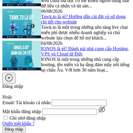
web chứa mã độc có thể khiến người dùng mất
dữ liệu cá nhân và tài sản...
06/08/2026
Tawk.to là gì? Hướng dẫn cài đặt và sử dụng
chi tiết cho website
Tawk.to là một trong những nền tảng live chat
miễn phí được nhiều doanh nghiệp và chủ
website lựa chọn để hỗ trợ khách...
04/08/2026
IONOS là gì? Đánh giá nhà cung cấp Hosting,
VPS và Cloud từ Đức
IONOS là một trong những nhà cung cấp
hosting, tên miền và hạ tầng đám mây nổi tiếng
tại châu Âu. Với hơn 30 năm hoạt...
Đăng nhập
Hoặc
Email/ Tài khoản cá nhân
Mật khẩu đăng nhập
Ghi nhớ đăng nhập
Quên mật khẩu ?
Đăng nhập