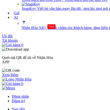
SnapKey
Viết lại văn bản ngay lập tức, mọi lúc mọi nơi 
Giá
AI
New
Nhân Hòa AIO
Tối ưu chăm sóc khách hàng, tăng hiệu s
Ưu đãi
Tài khoản
0
Quét mã QR để tải về Nhân Hòa
APP
Xem thêm
0
Đăng nhập
Đăng ký
Nạp tiền