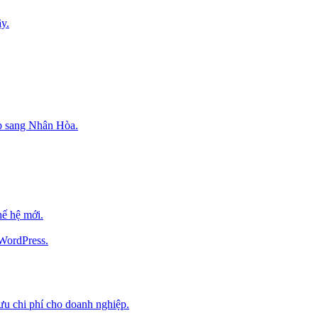
y.
p sang Nhân Hòa.
ế hệ mới.
 WordPress.
 ưu chi phí cho doanh nghiệp.