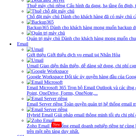
Thuê máy chủ riêng
Cấu hình đa dạng, hạ tầng ổn định, 
Chỗ đặt máy chủ
Dành cho khách hàng đã có máy chủ cần
Backup365
Dành cho khách hàng mong muốn backup dữ
Quản trị máy chủ
Dành cho khách hàng mong muốn chuy
Email
Giới thiệu
Giới thiệu dịch vụ email tại Nhân Hòa
Umail
Giao diện thân thiện, dễ dàng sử dụng, chi phí cạn
Google Workspace
Đối tác ủy quyền hàng đầu của Goog
Email Microsoft 365
Trọn bộ Email Outlook và các ứng 
Point, OneDrive, Forms, OneNote,...
Email Server riêng
Toàn quyền quản trị hệ thống email m
Hybrid Email
Giải pháp email thông minh tối ưu chi phí
New
Zoho Email
Hệ thống email doanh nghiệp riêng tư cùn
trên một nền tảng duy nhất.