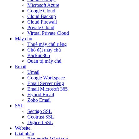
Microsoft Azure
Google Cloud
Cloud Backup
Cloud Firewall
Private Cloud
Virtual Private Cloud
Máy chủ
Thuê máy chủ riêng
Chỗ đặt máy chủ
Backup365
Quản trị máy chủ
Email
Umail
Google Workspace
Email Server riêng
Email Microsoft 365
Hybrid Email
Zoho Email
SSL
Sectigo SSL
Geotrust SSL
Digicert SSL
Website
Giải pháp