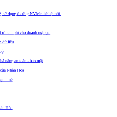
, sử dụng ổ cứng NVMe thế hệ mới.
ối ưu chi phí cho doanh nghiệp.
 dữ liệu
 bộ
ả năng an toàn - bảo mật
o của Nhân Hòa
 mạnh mẽ
Nhân Hòa