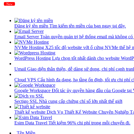
New
New
Đăng ký tên miền
Tìm kiếm tên miền của bạn ngay tại đây.
Email Server
Toàn quyền quản trị hệ thống email mà không có 
NVMe Hosting
X25 tốc độ website với ổ cứng NVMe thế hệ 
WordPress Hosting
Lựa chọn tốt nhất dành cho website WordP
Umail
Giao diện thân thiện, dễ dàng sử dụng, chi phí cạnh tran
Cloud VPS
Cấu hình đa dạng, hạ tầng ổn định, tối ưu chi phí 
Google Workspace
Đối tác ủy quyền hàng đầu của Google tại
Sectigo SSL
Nhà cung cấp chứng chỉ số lớn nhất thế giới
Thiết kế website
Dịch Vụ Thiết Kế Website Chuyên Nghiệp 
Esim Data Travel
Tiết kiệm 96% chi phí trong mỗi chuyến đi.
Tên Miền