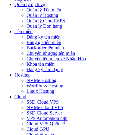
Quản lý dịch vụ
Quản lý Tên miền
Quản lý Hosting
Quản lý Cloud VPS
Quản lý Đơn hàng
Tên miền
Đăng ký tên miền
Bảng giá tên miền
Backorder tên miền
Chuyển nhượng tên miền
Chuyển tên miền về Nhân Hòa
Khóa tên miền
Đăng ký làm đại lý
Hosting
NVMe Hosting
WordPress Hosting
Linux Hosting
Cloud
SSD Cloud VPS
NVMe Cloud VPS
SSD Cloud Server
VPS Automation n8n
Cloud VPS Quốc tế
Cloud GPU
Cloud Storage