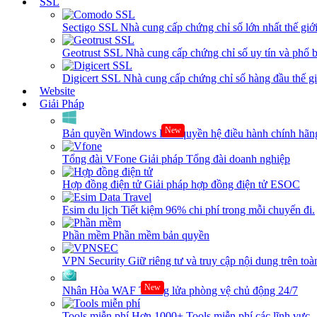
SSL
Sectigo SSL
Nhà cung cấp chứng chỉ số lớn nhất thế giớ
Geotrust SSL
Nhà cung cấp chứng chỉ số uy tín và phổ b
Digicert SSL
Nhà cung cấp chứng chỉ số hàng đầu thế giớ
Website
Giải Pháp
New
Bản quyền Windows
Bản quyền hệ điều hành chính hãng
Tổng đài VFone
Giải pháp Tổng đài doanh nghiệp
Hợp đồng điện tử
Giải pháp hợp đồng điện tử ESOC
Esim du lịch
Tiết kiệm 96% chi phí trong mỗi chuyến đi.
Phần mềm
Phần mềm bản quyền
VPN Security
Giữ riêng tư và truy cập nội dung trên toàn
New
Nhân Hòa WAF
Tường lửa phòng vệ chủ động 24/7
Tools miễn phí
Hơn 1000+ Tools miễn phí các lĩnh vực