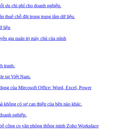
tối ưu chi phí cho doanh nghiệp.
 thuê chỗ đặt trong trung tâm dữ liệu.
 liệu
ên gia quản trị máy chủ của mình
h tranh.
le tại Việt Nam.
dụng của Mircosoft Office: Word, Excel, Power
à không có sự can thiệp của bên nào khác.
 doanh nghiệp.
g bộ công cụ văn phòng thông minh Zoho Workplace