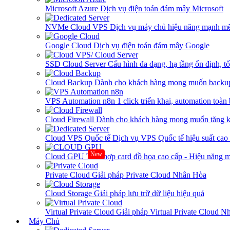
Microsoft Azure
Dịch vụ điện toán đám mây Microsoft
NVMe Cloud VPS
Dịch vụ máy chủ hiệu năng mạnh mẽ
Google Cloud
Dịch vụ điện toán đám mây Google
SSD Cloud Server
Cấu hình đa dạng, hạ tầng ổn định, t
Cloud Backup
Dành cho khách hàng mong muốn backup
VPS Automation n8n
1 click triển khai, automation toàn
Cloud Firewall
Dành cho khách hàng mong muốn tăng kh
Cloud VPS Quốc tế
Dịch vụ VPS Quốc tế hiệu suất ca
New
Cloud GPU
Tích hợp card đồ họa cao cấp - Hiệu năng
Private Cloud
Giải pháp Private Cloud Nhân Hòa
Cloud Storage
Giải pháp lưu trữ dữ liệu hiệu quả
Virtual Private Cloud
Giải pháp Virtual Private Cloud 
Máy Chủ