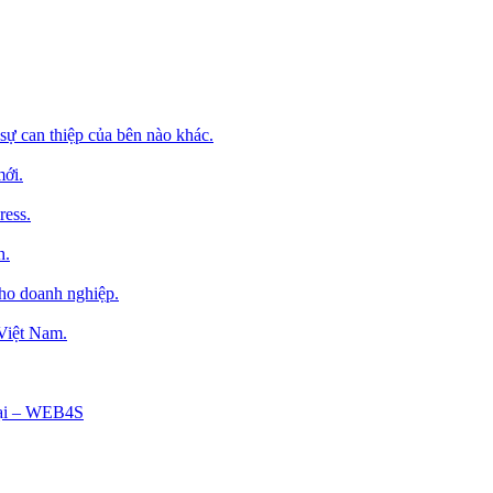
sự can thiệp của bên nào khác.
mới.
ress.
h.
cho doanh nghiệp.
 Việt Nam.
Tại – WEB4S