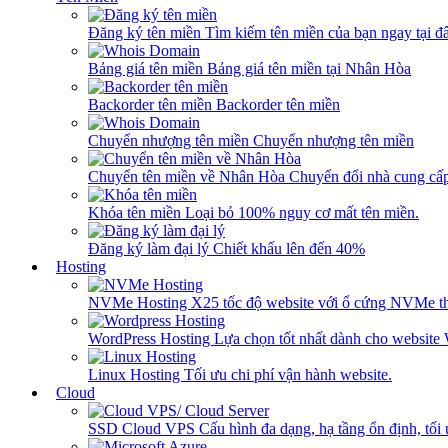
Đăng ký tên miền
Tìm kiếm tên miền của bạn ngay tại đâ
Bảng giá tên miền
Bảng giá tên miền tại Nhân Hòa
Backorder tên miền
Backorder tên miền
Chuyển nhượng tên miền
Chuyển nhượng tên miền
Chuyển tên miền về Nhân Hòa
Chuyển đổi nhà cung cấ
Khóa tên miền
Loại bỏ 100% nguy cơ mất tên miền.
Đăng ký làm đại lý
Chiết khấu lên đến 40%
Hosting
NVMe Hosting
X25 tốc độ website với ổ cứng NVMe th
WordPress Hosting
Lựa chọn tốt nhất dành cho website
Linux Hosting
Tối ưu chi phí vận hành website.
Cloud
SSD Cloud VPS
Cấu hình đa dạng, hạ tầng ổn định, tối