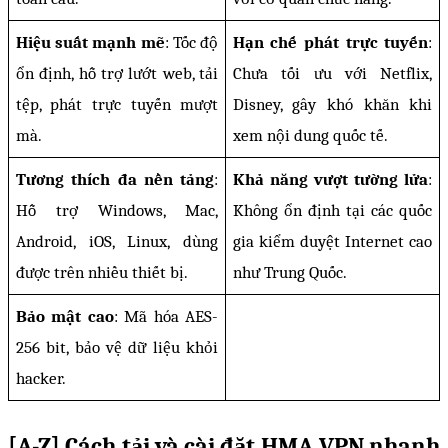
Hiệu suất mạnh mẽ
: Tốc độ 
Hạn chế phát trực tuyến
: 
ổn định, hỗ trợ lướt web, tải 
Chưa tối ưu với Netflix, 
tệp, phát trực tuyến mượt 
Disney, gây khó khăn khi 
mà.
xem nội dung quốc tế.
Tương thích đa nền tảng
: 
Khả năng vượt tường lửa
: 
Hỗ trợ Windows, Mac, 
Không ổn định tại các quốc 
Android, iOS, Linux, dùng 
gia kiểm duyệt Internet cao 
được trên nhiều thiết bị.
như Trung Quốc.
Bảo mật cao
: Mã hóa AES-
256 bit, bảo vệ dữ liệu khỏi 
hacker.
[A-Z] Cách tải và cài đặt HMA VPN nhanh 