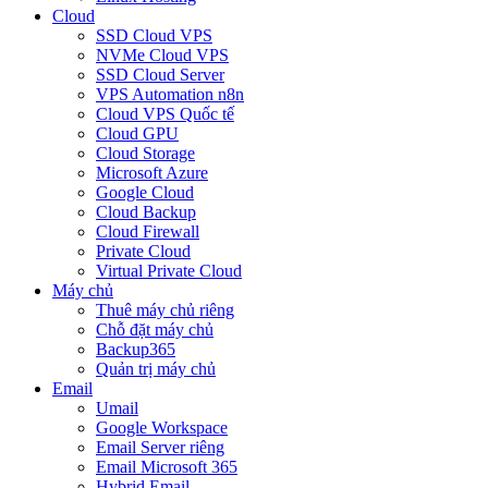
Cloud
SSD Cloud VPS
NVMe Cloud VPS
SSD Cloud Server
VPS Automation n8n
Cloud VPS Quốc tế
Cloud GPU
Cloud Storage
Microsoft Azure
Google Cloud
Cloud Backup
Cloud Firewall
Private Cloud
Virtual Private Cloud
Máy chủ
Thuê máy chủ riêng
Chỗ đặt máy chủ
Backup365
Quản trị máy chủ
Email
Umail
Google Workspace
Email Server riêng
Email Microsoft 365
Hybrid Email