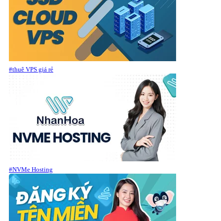
#thuê VPS giá rẻ
#NVMe Hosting