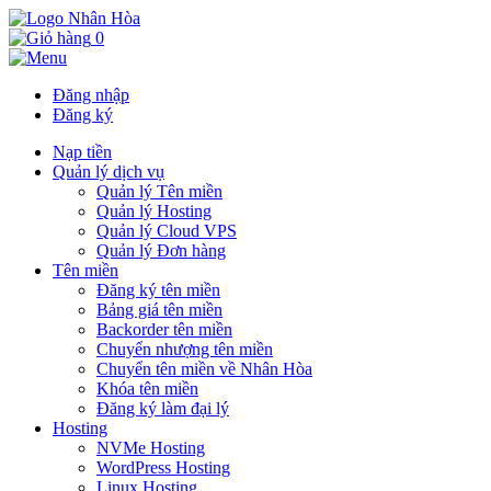
0
Đăng nhập
Đăng ký
Nạp tiền
Quản lý dịch vụ
Quản lý Tên miền
Quản lý Hosting
Quản lý Cloud VPS
Quản lý Đơn hàng
Tên miền
Đăng ký tên miền
Bảng giá tên miền
Backorder tên miền
Chuyển nhượng tên miền
Chuyển tên miền về Nhân Hòa
Khóa tên miền
Đăng ký làm đại lý
Hosting
NVMe Hosting
WordPress Hosting
Linux Hosting