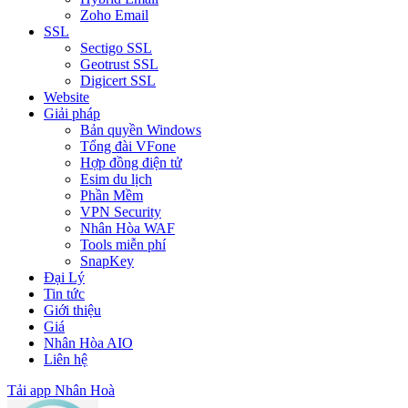
Zoho Email
SSL
Sectigo SSL
Geotrust SSL
Digicert SSL
Website
Giải pháp
Bản quyền Windows
Tổng đài VFone
Hợp đồng điện tử
Esim du lịch
Phần Mềm
VPN Security
Nhân Hòa WAF
Tools miễn phí
SnapKey
Đại Lý
Tin tức
Giới thiệu
Giá
Nhân Hòa AIO
Liên hệ
Tải app Nhân Hoà