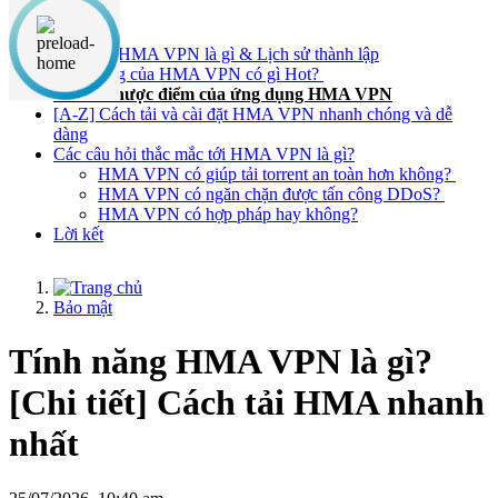
Nội dung chính
Giải đáp HMA VPN là gì & Lịch sử thành lập
Tính năng của HMA VPN có gì Hot?
Ưu & Nhược điểm của ứng dụng HMA VPN
[A-Z] Cách tải và cài đặt HMA VPN nhanh chóng và dễ
dàng
Các câu hỏi thắc mắc tới HMA VPN là gì?
HMA VPN có giúp tải torrent an toàn hơn không?
HMA VPN có ngăn chặn được tấn công DDoS?
HMA VPN có hợp pháp hay không?
Lời kết
Bảo mật
Tính năng HMA VPN là gì?
[Chi tiết] Cách tải HMA nhanh
nhất