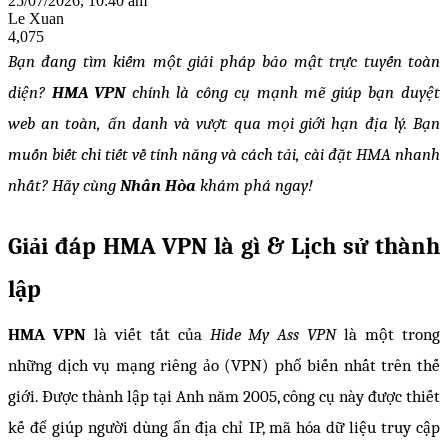
25/07/2026, 10:40 am
Le Xuan
4,075
Bạn đang tìm kiếm một giải pháp bảo mật trực tuyến toàn 
diện? 
HMA VPN
 chính là công cụ mạnh mẽ giúp bạn duyệt 
web an toàn, ẩn danh và vượt qua mọi giới hạn địa lý. Bạn 
muốn biết chi tiết về tính năng và cách tải, cài đặt HMA nhanh 
nhất? Hãy cùng 
Nhân Hòa
 khám phá ngay!
Giải đáp HMA VPN là gì & Lịch sử thành 
lập
HMA VPN
 là viết tắt của 
Hide My Ass VPN
 là một trong 
những dịch vụ mạng riêng ảo (VPN) phổ biến nhất trên thế 
giới. Được thành lập tại Anh năm 2005, công cụ này được thiết 
kế để giúp người dùng ẩn địa chỉ IP, mã hóa dữ liệu truy cập 