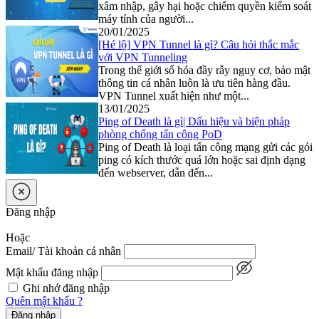
xâm nhập, gây hại hoặc chiếm quyền kiểm soát
máy tính của người...
20/01/2025
[Hé lộ] VPN Tunnel là gì? Câu hỏi thắc mắc
với VPN Tunneling
Trong thế giới số hóa đầy rẫy nguy cơ, bảo mật
thông tin cá nhân luôn là ưu tiên hàng đầu.
VPN Tunnel xuất hiện như một...
13/01/2025
Ping of Death là gì| Dấu hiệu và biện pháp
phòng chống tấn công PoD
Ping of Death là loại tấn công mạng gửi các gói
ping có kích thước quá lớn hoặc sai định dạng
đến webserver, dẫn đến...
Đăng nhập
Hoặc
Email/ Tài khoản cá nhân
Mật khẩu đăng nhập
Ghi nhớ đăng nhập
Quên mật khẩu ?
Đăng nhập