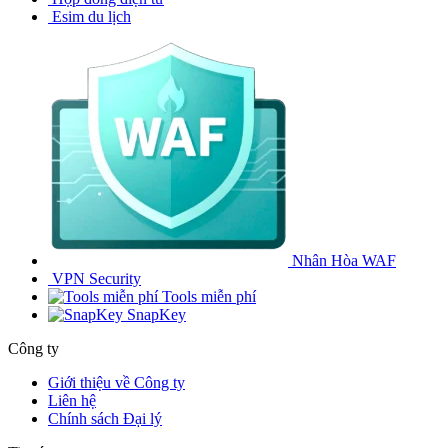
Esim du lịch
Nhân Hòa WAF
VPN Security
Tools miễn phí
SnapKey
Công ty
Giới thiệu về Công ty
Liên hệ
Chính sách Đại lý