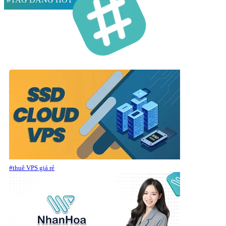
#thuê VPS giá rẻ