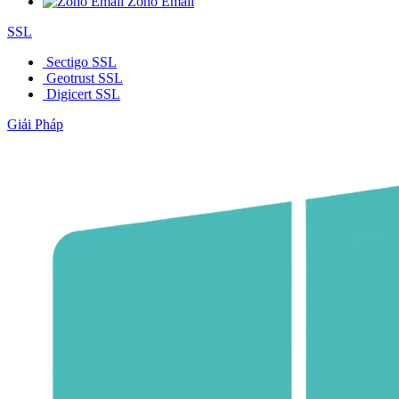
Zoho Email
SSL
Sectigo SSL
Geotrust SSL
Digicert SSL
Giải Pháp