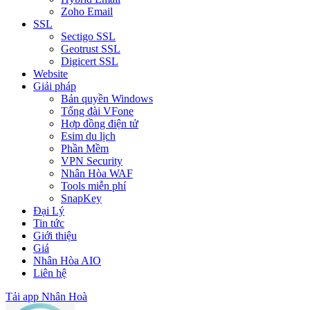
Zoho Email
SSL
Sectigo SSL
Geotrust SSL
Digicert SSL
Website
Giải pháp
Bản quyền Windows
Tổng đài VFone
Hợp đồng điện tử
Esim du lịch
Phần Mềm
VPN Security
Nhân Hòa WAF
Tools miễn phí
SnapKey
Đại Lý
Tin tức
Giới thiệu
Giá
Nhân Hòa AIO
Liên hệ
Tải app Nhân Hoà