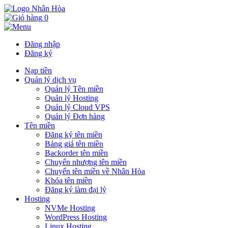
0
Đăng nhập
Đăng ký
Nạp tiền
Quản lý dịch vụ
Quản lý Tên miền
Quản lý Hosting
Quản lý Cloud VPS
Quản lý Đơn hàng
Tên miền
Đăng ký tên miền
Bảng giá tên miền
Backorder tên miền
Chuyển nhượng tên miền
Chuyển tên miền về Nhân Hòa
Khóa tên miền
Đăng ký làm đại lý
Hosting
NVMe Hosting
WordPress Hosting
Linux Hosting