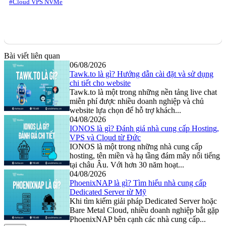
#Cloud VPS NVMe
Bài viết liên quan
06/08/2026
Tawk.to là gì? Hướng dẫn cài đặt và sử dụng
chi tiết cho website
Tawk.to là một trong những nền tảng live chat
miễn phí được nhiều doanh nghiệp và chủ
website lựa chọn để hỗ trợ khách...
04/08/2026
IONOS là gì? Đánh giá nhà cung cấp Hosting,
VPS và Cloud từ Đức
IONOS là một trong những nhà cung cấp
hosting, tên miền và hạ tầng đám mây nổi tiếng
tại châu Âu. Với hơn 30 năm hoạt...
04/08/2026
PhoenixNAP là gì? Tìm hiểu nhà cung cấp
Dedicated Server từ Mỹ
Khi tìm kiếm giải pháp Dedicated Server hoặc
Bare Metal Cloud, nhiều doanh nghiệp bắt gặp
PhoenixNAP bên cạnh các nhà cung cấp...