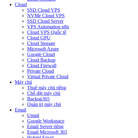
Cloud
SSD Cloud VPS
NVMe Cloud VPS
SSD Cloud Server
VPS Automation n8n
Cloud VPS Quốc tế
Cloud GPU
Cloud Storage
Microsoft Azure
Google Cloud
Cloud Backup
Cloud Firewall
Private Cloud
Virtual Private Cloud
Máy chủ
Thuê máy chủ riêng
Chỗ đặt máy chủ
Backup365
Quản trị máy chủ
Email
Umail
Google Workspace
Email Server riêng
Email Microsoft 365
Hybrid Email