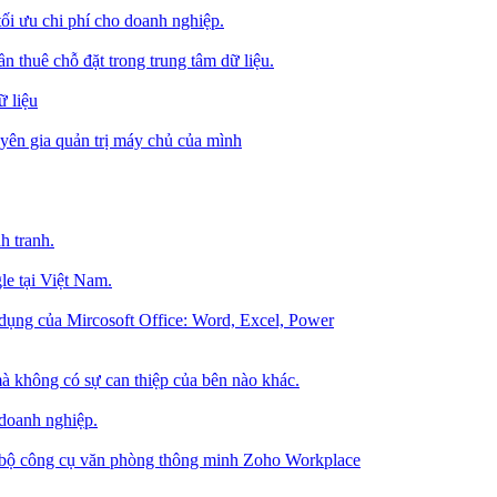
tối ưu chi phí cho doanh nghiệp.
 thuê chỗ đặt trong trung tâm dữ liệu.
 liệu
ên gia quản trị máy chủ của mình
h tranh.
le tại Việt Nam.
dụng của Mircosoft Office: Word, Excel, Power
à không có sự can thiệp của bên nào khác.
 doanh nghiệp.
g bộ công cụ văn phòng thông minh Zoho Workplace