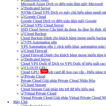
Microsoft Azure
Dịch vụ điện toán đám mây Microsoft
NVMe Cloud VPS
Dịch vụ máy chủ hiệu năng mạnh mẽ
Google Cloud
Dịch vụ điện toán đám mây Google
SSD Cloud Server
Cấu hình đa dạng, hạ tầng ổn định, t
Cloud Backup
Dành cho khách hàng mong muốn backup
VPS Automation n8n
1 click triển khai, automation toàn
Cloud Firewall
Dành cho khách hàng mong muốn tăng kh
Cloud VPS Quốc tế
Dịch vụ VPS Quốc tế hiệu suất ca
New
Cloud GPU
Tích hợp card đồ họa cao cấp - Hiệu năng
Private Cloud
Giải pháp Private Cloud Nhân Hòa
Cloud Storage
Giải pháp lưu trữ dữ liệu hiệu quả
Virtual Private Cloud
Giải pháp Virtual Private Cloud 
Máy Chủ