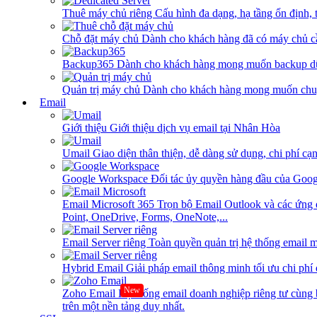
Thuê máy chủ riêng
Cấu hình đa dạng, hạ tầng ổn định, 
Chỗ đặt máy chủ
Dành cho khách hàng đã có máy chủ cần
Backup365
Dành cho khách hàng mong muốn backup dữ
Quản trị máy chủ
Dành cho khách hàng mong muốn chuy
Email
Giới thiệu
Giới thiệu dịch vụ email tại Nhân Hòa
Umail
Giao diện thân thiện, dễ dàng sử dụng, chi phí cạn
Google Workspace
Đối tác ủy quyền hàng đầu của Goog
Email Microsoft 365
Trọn bộ Email Outlook và các ứng 
Point, OneDrive, Forms, OneNote,...
Email Server riêng
Toàn quyền quản trị hệ thống email m
Hybrid Email
Giải pháp email thông minh tối ưu chi phí
New
Zoho Email
Hệ thống email doanh nghiệp riêng tư cùn
trên một nền tảng duy nhất.