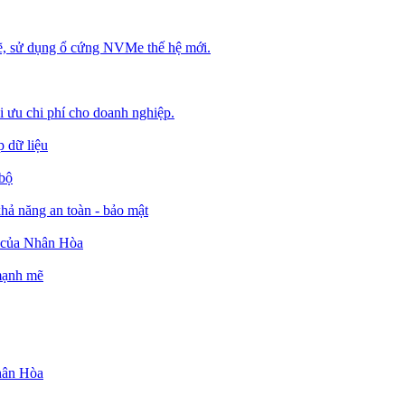
, sử dụng ổ cứng NVMe thế hệ mới.
ối ưu chi phí cho doanh nghiệp.
 dữ liệu
 bộ
ả năng an toàn - bảo mật
o của Nhân Hòa
 mạnh mẽ
Nhân Hòa