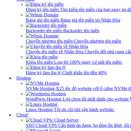
Đăng ký tên miền
Tìm kiếm tên miền của bạn ngay tại đâ
Bảng giá tên miền
Bảng giá tên miền tại Nhân Hòa
Backorder tên miền
Backorder tên miền
Chuyển nhượng tên miền
Chuyển nhượng tên miền
Chuyển tên miền về Nhân Hòa
Chuyển đổi nhà cung cấ
Khóa tên miền
Loại bỏ 100% nguy cơ mất tên miền.
Đăng ký làm đại lý
Chiết khấu lên đến 40%
Hosting
NVMe Hosting
X25 tốc độ website với ổ cứng NVMe th
WordPress Hosting
Lựa chọn tốt nhất dành cho website
Linux Hosting
Tối ưu chi phí vận hành website.
Cloud
SSD Cloud VPS
Cấu hình đa dạng, hạ tầng ổn định, tối