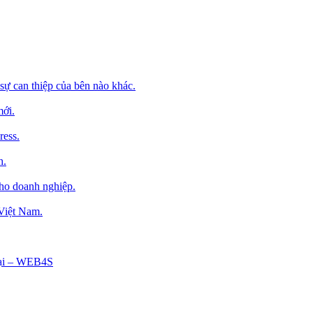
sự can thiệp của bên nào khác.
mới.
ress.
h.
cho doanh nghiệp.
 Việt Nam.
Tại – WEB4S