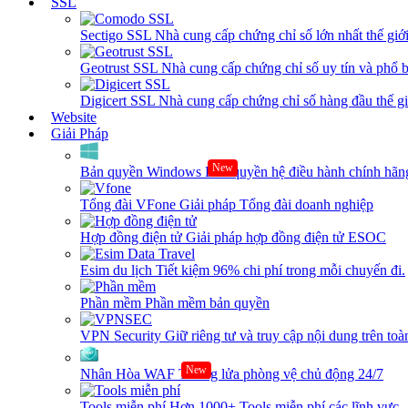
SSL
Sectigo SSL
Nhà cung cấp chứng chỉ số lớn nhất thế giớ
Geotrust SSL
Nhà cung cấp chứng chỉ số uy tín và phổ b
Digicert SSL
Nhà cung cấp chứng chỉ số hàng đầu thế giớ
Website
Giải Pháp
New
Bản quyền Windows
Bản quyền hệ điều hành chính hãng
Tổng đài VFone
Giải pháp Tổng đài doanh nghiệp
Hợp đồng điện tử
Giải pháp hợp đồng điện tử ESOC
Esim du lịch
Tiết kiệm 96% chi phí trong mỗi chuyến đi.
Phần mềm
Phần mềm bản quyền
VPN Security
Giữ riêng tư và truy cập nội dung trên toàn
New
Nhân Hòa WAF
Tường lửa phòng vệ chủ động 24/7
Tools miễn phí
Hơn 1000+ Tools miễn phí các lĩnh vực