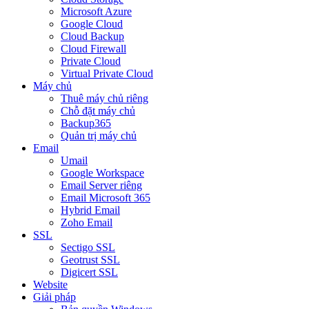
Microsoft Azure
Google Cloud
Cloud Backup
Cloud Firewall
Private Cloud
Virtual Private Cloud
Máy chủ
Thuê máy chủ riêng
Chỗ đặt máy chủ
Backup365
Quản trị máy chủ
Email
Umail
Google Workspace
Email Server riêng
Email Microsoft 365
Hybrid Email
Zoho Email
SSL
Sectigo SSL
Geotrust SSL
Digicert SSL
Website
Giải pháp