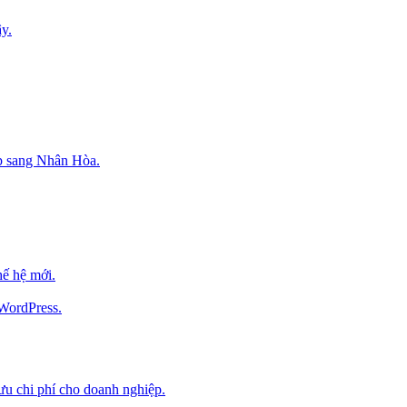
y.
p sang Nhân Hòa.
ế hệ mới.
 WordPress.
 ưu chi phí cho doanh nghiệp.