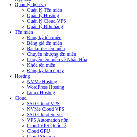
Quản lý dịch vụ
Quản lý Tên miền
Quản lý Hosting
Quản lý Cloud VPS
Quản lý Đơn hàng
Tên miền
Đăng ký tên miền
Bảng giá tên miền
Backorder tên miền
Chuyển nhượng tên miền
Chuyển tên miền về Nhân Hòa
Khóa tên miền
Đăng ký làm đại lý
Hosting
NVMe Hosting
WordPress Hosting
Linux Hosting
Cloud
SSD Cloud VPS
NVMe Cloud VPS
SSD Cloud Server
VPS Automation n8n
Cloud VPS Quốc tế
Cloud GPU
Cloud Storage