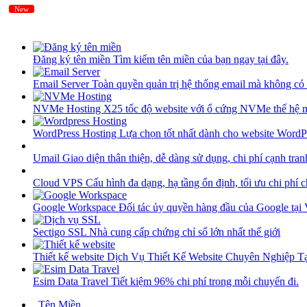
New
New
Đăng ký tên miền
Tìm kiếm tên miền của bạn ngay tại đây.
Email Server
Toàn quyền quản trị hệ thống email mà không có 
NVMe Hosting
X25 tốc độ website với ổ cứng NVMe thế hệ 
WordPress Hosting
Lựa chọn tốt nhất dành cho website WordP
Umail
Giao diện thân thiện, dễ dàng sử dụng, chi phí cạnh tran
Cloud VPS
Cấu hình đa dạng, hạ tầng ổn định, tối ưu chi phí 
Google Workspace
Đối tác ủy quyền hàng đầu của Google tại
Sectigo SSL
Nhà cung cấp chứng chỉ số lớn nhất thế giới
Thiết kế website
Dịch Vụ Thiết Kế Website Chuyên Nghiệp 
Esim Data Travel
Tiết kiệm 96% chi phí trong mỗi chuyến đi.
Tên Miền