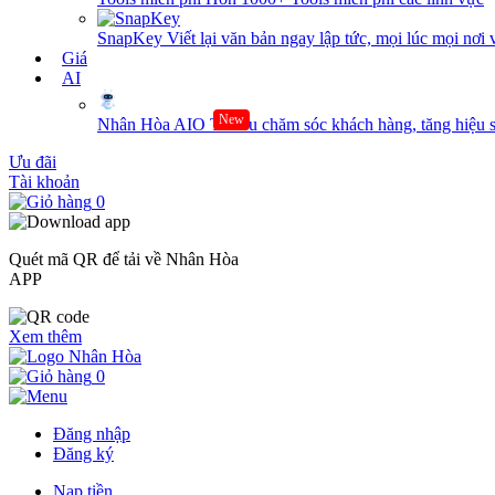
SnapKey
Viết lại văn bản ngay lập tức, mọi lúc mọi nơi 
Giá
AI
New
Nhân Hòa AIO
Tối ưu chăm sóc khách hàng, tăng hiệu s
Ưu đãi
Tài khoản
0
Quét mã QR để tải về Nhân Hòa
APP
Xem thêm
0
Đăng nhập
Đăng ký
Nạp tiền