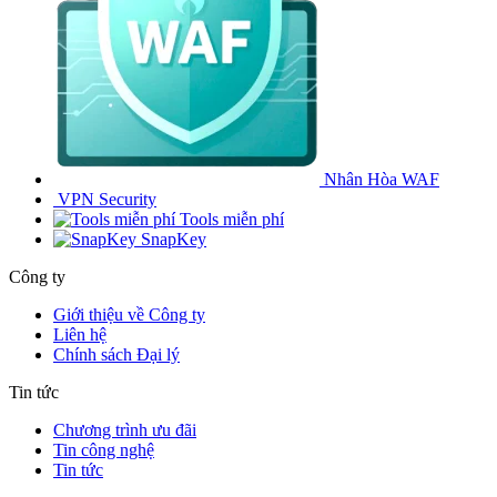
Nhân Hòa WAF
VPN Security
Tools miễn phí
SnapKey
Công ty
Giới thiệu về Công ty
Liên hệ
Chính sách Đại lý
Tin tức
Chương trình ưu đãi
Tin công nghệ
Tin tức