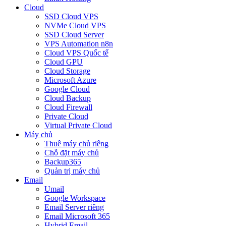
Cloud
SSD Cloud VPS
NVMe Cloud VPS
SSD Cloud Server
VPS Automation n8n
Cloud VPS Quốc tế
Cloud GPU
Cloud Storage
Microsoft Azure
Google Cloud
Cloud Backup
Cloud Firewall
Private Cloud
Virtual Private Cloud
Máy chủ
Thuê máy chủ riêng
Chỗ đặt máy chủ
Backup365
Quản trị máy chủ
Email
Umail
Google Workspace
Email Server riêng
Email Microsoft 365
Hybrid Email