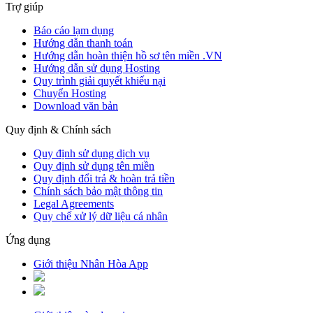
Trợ giúp
Báo cáo lạm dụng
Hướng dẫn thanh toán
Hướng dẫn hoàn thiện hồ sơ tên miền .VN
Hướng dẫn sử dụng Hosting
Quy trình giải quyết khiếu nại
Chuyển Hosting
Download văn bản
Quy định & Chính sách
Quy định sử dụng dịch vụ
Quy định sử dụng tên miền
Quy định đổi trả & hoàn trả tiền
Chính sách bảo mật thông tin
Legal Agreements
Quy chế xử lý dữ liệu cá nhân
Ứng dụng
Giới thiệu Nhân Hòa App