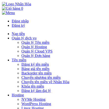
0
Đăng nhập
Đăng ký
Nạp tiền
Quản lý dịch vụ
Quản lý Tên miền
Quản lý Hosting
Quản lý Cloud VPS
Quản lý Đơn hàng
Tên miền
Đăng ký tên miền
Bảng giá tên miền
Backorder tên miền
Chuyển nhượng tên miền
Chuyển tên miền về Nhân Hòa
Khóa tên miền
Đăng ký làm đại lý
Hosting
NVMe Hosting
WordPress Hosting
Linux Hosting