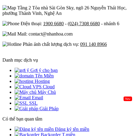
Tầng 2 Tòa nhà Sài Gòn Sky, ngõ 26 Nguyễn Thái Học,
phường Thành Vinh, Nghệ An
Điện thoại:
1900 6680
-
(024) 7308 6680
- nhánh 6
Mail: contact@nhanhoa.com
Phản ánh chất lượng dịch vụ:
091 140 8966
Danh mục dịch vụ
Gợi ý cho bạn
Tên Miền
Hosting
Cloud
Máy Chủ
Email
New
SSL
Giải Pháp
Có thể bạn quan tâm
Đăng ký tên miền
Backorder T.miền