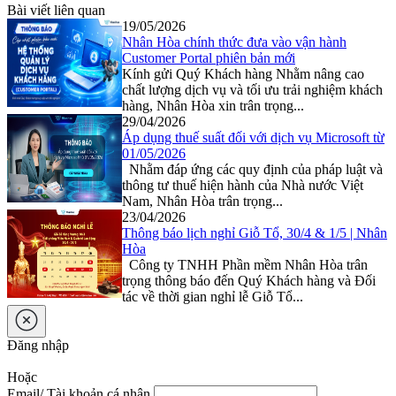
Bài viết liên quan
19/05/2026
Nhân Hòa chính thức đưa vào vận hành
Customer Portal phiên bản mới
Kính gửi Quý Khách hàng Nhằm nâng cao
chất lượng dịch vụ và tối ưu trải nghiệm khách
hàng, Nhân Hòa xin trân trọng...
29/04/2026
Áp dụng thuế suất đối với dịch vụ Microsoft từ
01/05/2026
Nhằm đáp ứng các quy định của pháp luật và
thông tư thuế hiện hành của Nhà nước Việt
Nam, Nhân Hòa trân trọng...
23/04/2026
Thông báo lịch nghỉ Giỗ Tổ, 30/4 & 1/5 | Nhân
Hòa
Công ty TNHH Phần mềm Nhân Hòa trân
trọng thông báo đến Quý Khách hàng và Đối
tác về thời gian nghỉ lễ Giỗ Tổ...
Đăng nhập
Hoặc
Email/ Tài khoản cá nhân