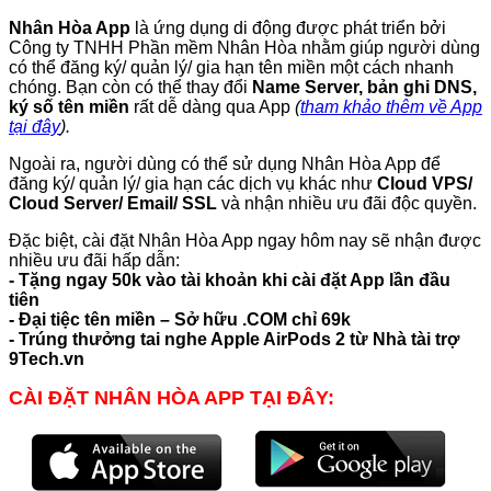
Nhân Hòa App
là ứng dụng di động được phát triển bởi
Công ty TNHH Phần mềm Nhân Hòa nhằm giúp người dùng
có thể đăng ký/ quản lý/ gia hạn tên miền một cách nhanh
chóng. Bạn còn có thể thay đổi
Name Server, bản ghi DNS,
ký số tên miền
rất dễ dàng qua App
(
tham khảo thêm về App
tại đây
).
Ngoài ra, người dùng có thể sử dụng Nhân Hòa App để
đăng ký/ quản lý/ gia hạn các dịch vụ khác như
Cloud VPS/
Cloud Server/ Email/ SSL
và nhận nhiều ưu đãi độc quyền.
Đặc biệt, cài đặt Nhân Hòa App ngay hôm nay sẽ nhận được
nhiều ưu đãi hấp dẫn:
- Tặng ngay 50k vào tài khoản khi cài đặt App lần đầu
tiên
- Đại tiệc tên miền – Sở hữu .COM chỉ 69k
- Trúng thưởng tai nghe Apple AirPods 2 từ Nhà tài trợ
9Tech.vn
CÀI ĐẶT NHÂN HÒA APP TẠI ĐÂY: