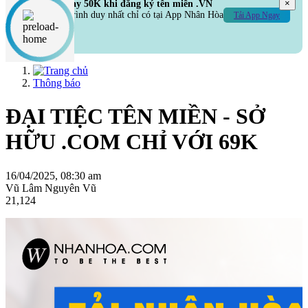
×
Hoàn ngay 50K khi đăng ký tên miền .VN
Chương trình duy nhất chỉ có tại App Nhân Hòa
Tải App Ngay
Thông báo
ĐẠI TIỆC TÊN MIỀN - SỞ
HỮU .COM CHỈ VỚI 69K
16/04/2025, 08:30 am
Vũ Lâm Nguyên Vũ
21,124