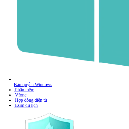
Bản quyền Windows
Phần mềm
Vfone
Hợp đồng điện tử
Esim du lịch