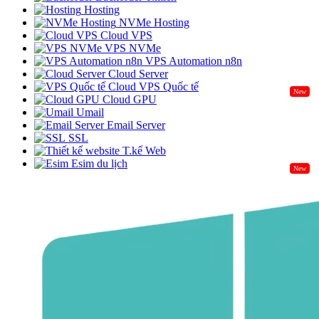
Hosting
NVMe Hosting
Cloud VPS
VPS NVMe
VPS Automation n8n
Cloud Server
Cloud VPS Quốc tế
New
Cloud GPU
Umail
Email Server
SSL
T.kế Web
Esim du lịch
New