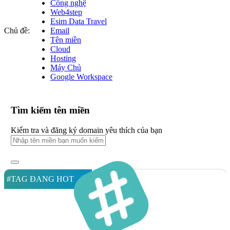
Công nghệ
Web4step
Esim Data Travel
Chủ đề:
Email
Tên miền
Cloud
Hosting
Máy Chủ
Google Workspace
Tìm kiếm tên miền
Kiểm tra và đăng ký domain yêu thích của bạn
#TAG ĐANG HOT