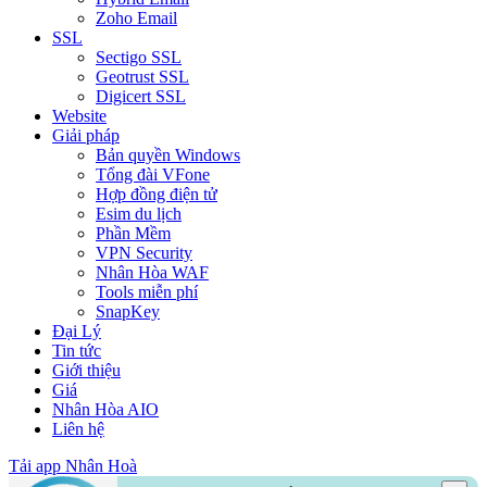
Zoho Email
SSL
Sectigo SSL
Geotrust SSL
Digicert SSL
Website
Giải pháp
Bản quyền Windows
Tổng đài VFone
Hợp đồng điện tử
Esim du lịch
Phần Mềm
VPN Security
Nhân Hòa WAF
Tools miễn phí
SnapKey
Đại Lý
Tin tức
Giới thiệu
Giá
Nhân Hòa AIO
Liên hệ
Tải app Nhân Hoà