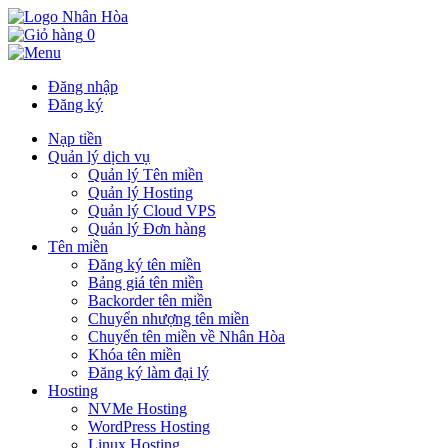
0
Đăng nhập
Đăng ký
Nạp tiền
Quản lý dịch vụ
Quản lý Tên miền
Quản lý Hosting
Quản lý Cloud VPS
Quản lý Đơn hàng
Tên miền
Đăng ký tên miền
Bảng giá tên miền
Backorder tên miền
Chuyển nhượng tên miền
Chuyển tên miền về Nhân Hòa
Khóa tên miền
Đăng ký làm đại lý
Hosting
NVMe Hosting
WordPress Hosting
Linux Hosting