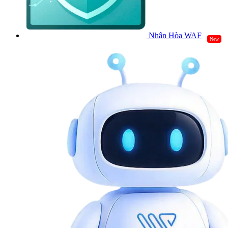
Nhân Hòa WAF
New