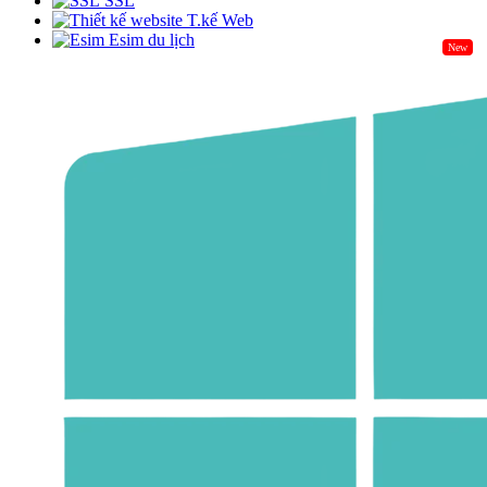
SSL
T.kế Web
Esim du lịch
New