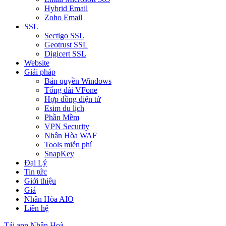
Hybrid Email
Zoho Email
SSL
Sectigo SSL
Geotrust SSL
Digicert SSL
Website
Giải pháp
Bản quyền Windows
Tổng đài VFone
Hợp đồng điện tử
Esim du lịch
Phần Mềm
VPN Security
Nhân Hòa WAF
Tools miễn phí
SnapKey
Đại Lý
Tin tức
Giới thiệu
Giá
Nhân Hòa AIO
Liên hệ
Tải app Nhân Hoà