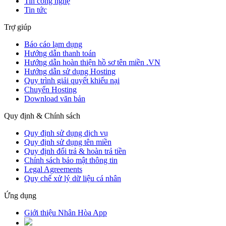
Tin công nghệ
Tin tức
Trợ giúp
Báo cáo lạm dụng
Hướng dẫn thanh toán
Hướng dẫn hoàn thiện hồ sơ tên miền .VN
Hướng dẫn sử dụng Hosting
Quy trình giải quyết khiếu nại
Chuyển Hosting
Download văn bản
Quy định & Chính sách
Quy định sử dụng dịch vụ
Quy định sử dụng tên miền
Quy định đổi trả & hoàn trả tiền
Chính sách bảo mật thông tin
Legal Agreements
Quy chế xử lý dữ liệu cá nhân
Ứng dụng
Giới thiệu Nhân Hòa App