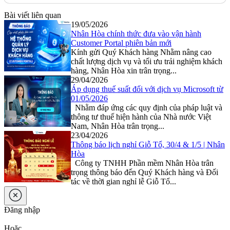
Bài viết liên quan
19/05/2026
Nhân Hòa chính thức đưa vào vận hành
Customer Portal phiên bản mới
Kính gửi Quý Khách hàng Nhằm nâng cao
chất lượng dịch vụ và tối ưu trải nghiệm khách
hàng, Nhân Hòa xin trân trọng...
29/04/2026
Áp dụng thuế suất đối với dịch vụ Microsoft từ
01/05/2026
Nhằm đáp ứng các quy định của pháp luật và
thông tư thuế hiện hành của Nhà nước Việt
Nam, Nhân Hòa trân trọng...
23/04/2026
Thông báo lịch nghỉ Giỗ Tổ, 30/4 & 1/5 | Nhân
Hòa
Công ty TNHH Phần mềm Nhân Hòa trân
trọng thông báo đến Quý Khách hàng và Đối
tác về thời gian nghỉ lễ Giỗ Tổ...
Đăng nhập
Hoặc