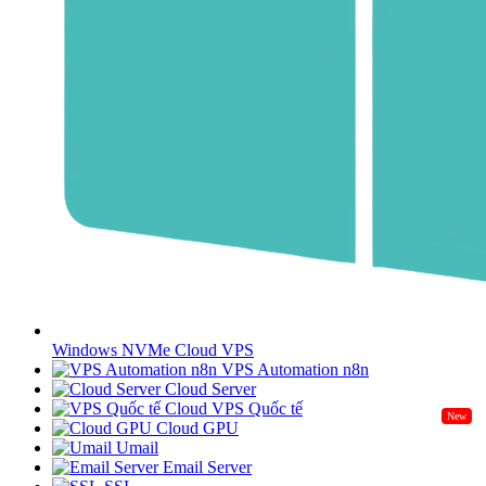
Windows NVMe Cloud VPS
VPS Automation n8n
Cloud Server
Cloud VPS Quốc tế
New
Cloud GPU
Umail
Email Server