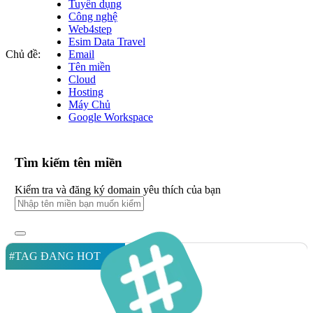
Tuyển dụng
Công nghệ
Web4step
Esim Data Travel
Chủ đề:
Email
Tên miền
Cloud
Hosting
Máy Chủ
Google Workspace
Tìm kiếm tên miền
Kiểm tra và đăng ký domain yêu thích của bạn
#TAG ĐANG HOT