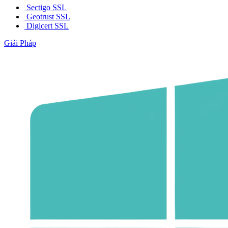
Sectigo SSL
Geotrust SSL
Digicert SSL
Giải Pháp