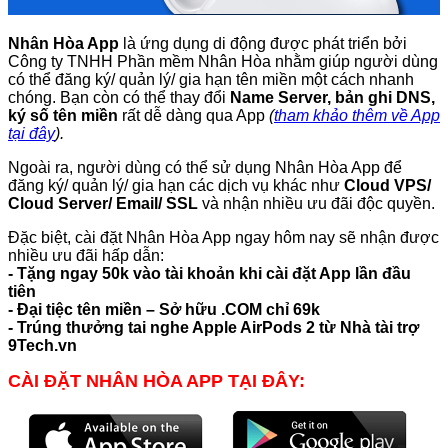
Nhân Hòa App
là ứng dụng di động được phát triển bởi
Công ty TNHH Phần mềm Nhân Hòa nhằm giúp người dùng
có thể đăng ký/ quản lý/ gia hạn tên miền một cách nhanh
chóng. Bạn còn có thể thay đổi
Name Server, bản ghi DNS,
ký số tên miền
rất dễ dàng qua App
(
tham khảo thêm về App
tại đây
).
Ngoài ra, người dùng có thể sử dụng Nhân Hòa App để
đăng ký/ quản lý/ gia hạn các dịch vụ khác như
Cloud VPS/
Cloud Server/ Email/ SSL
và nhận nhiều ưu đãi độc quyền.
Đặc biệt, cài đặt Nhân Hòa App ngay hôm nay sẽ nhận được
nhiều ưu đãi hấp dẫn:
- Tặng ngay 50k vào tài khoản khi cài đặt App lần đầu
tiên
- Đại tiệc tên miền – Sở hữu .COM chỉ 69k
- Trúng thưởng tai nghe Apple AirPods 2 từ Nhà tài trợ
9Tech.vn
CÀI ĐẶT NHÂN HÒA APP TẠI ĐÂY: