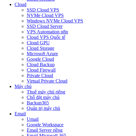
Cloud
SSD Cloud VPS
NVMe Cloud VPS
Windows NVMe Cloud VPS
SSD Cloud Server
VPS Automation n8n
Cloud VPS Quốc tế
Cloud GPU
Cloud Storage
Microsoft Azure
Google Cloud
Cloud Backup
Cloud Firewall
Private Cloud
Virtual Private Cloud
Máy chủ
Thuê máy chủ riêng
Chỗ đặt máy chủ
Backup365
Quản trị máy chủ
Email
Umail
Google Workspace
Email Server riêng
Email Microsoft 365