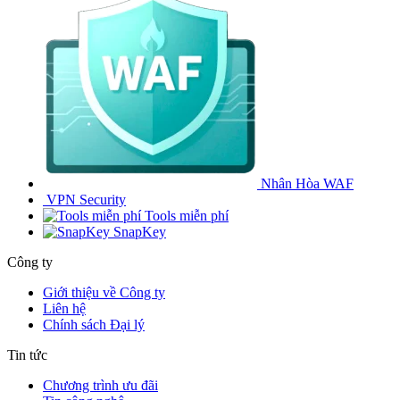
Nhân Hòa WAF
VPN Security
Tools miễn phí
SnapKey
Công ty
Giới thiệu về Công ty
Liên hệ
Chính sách Đại lý
Tin tức
Chương trình ưu đãi