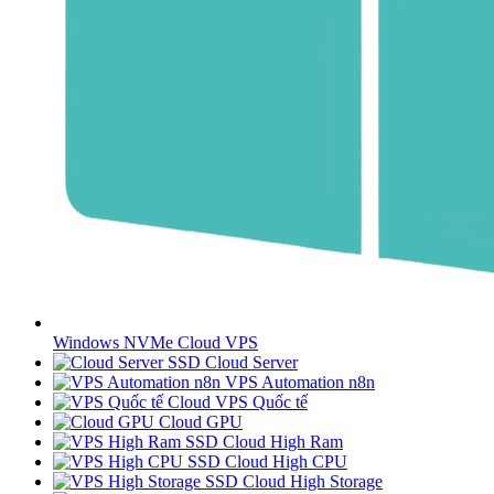
Windows NVMe Cloud VPS
SSD Cloud Server
VPS Automation n8n
Cloud VPS Quốc tế
Cloud GPU
SSD Cloud High Ram
SSD Cloud High CPU
SSD Cloud High Storage