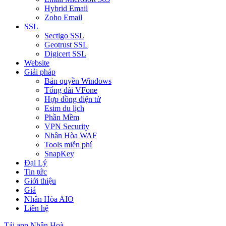
Hybrid Email
Zoho Email
SSL
Sectigo SSL
Geotrust SSL
Digicert SSL
Website
Giải pháp
Bản quyền Windows
Tổng đài VFone
Hợp đồng điện tử
Esim du lịch
Phần Mềm
VPN Security
Nhân Hòa WAF
Tools miễn phí
SnapKey
Đại Lý
Tin tức
Giới thiệu
Giá
Nhân Hòa AIO
Liên hệ
Tải app Nhân Hoà