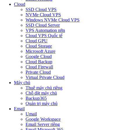
Cloud
SSD Cloud VPS
NVMe Cloud VPS
Windows NVMe Cloud VPS
SSD Cloud Server
VPS Automation n8n
Cloud VPS Quốc tế
Cloud GPU
Cloud Storage
Microsoft Azure
Google Cloud
Cloud Backup
Cloud Firewall
Private Cloud
Virtual Private Cloud
Máy chủ
Thuê máy chủ riêng
Chỗ đặt máy chủ
Backup365
Quản trị máy chủ
Email
Umail
Google Workspace
Email Server riêng
Email Microsoft 365