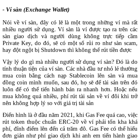
- Ví sàn (Exchange Wallet)
Nói về ví sàn, đây có lẽ là một trong những ví mà rất
nhiều người sử dụng. Ví sàn là ví được tạo ra trên các
sàn giao dịch và người dùng không trực tiếp cầm
Private Key, do đó, sẽ có một số rủi ro như sàn scam,
hay đột ngột bị Shutdown thì không thể rút tiền được
Vậy lý do gì mà nhiều người sử dụng ví sàn? Đó là do
tính thuận tiện của ví sàn. Các nhà đầu tư nhỏ lẻ thường
mua coin bằng cách nạp Stablecoin lên sàn và mua
đồng coin mình muốn, sau đó, họ sẽ để tài sản trên đó
luôn để có thể tiến hành bán ra nhanh hơn. Hoặc nếu
mua không quá nhiều, phí rút tài sản về ví đôi khi trở
nên không hợp lý so với giá trị tài sản
Điển hình là ở đầu năm 2021, khi Gas Fee quá cao, việc
rút token thuộc chuẩn ERC-20 về ví phải tốn kha khá
phí, đỉnh điểm lên đến cả trăm đô. Gas Fee có thể hiểu
đơn giản như phí giao dịch khi anh em tiến hành giao