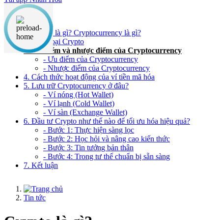
Nội dung chính
1. Crypto là gì? Cryptocurrency là gì?
2. Phân loại Crypto
3. Ưu điểm và nhược điểm của Cryptocurrency
- Ưu điểm của Cryptocurrency
- Nhược điểm của Cryptocurrency
4. Cách thức hoạt động của ví tiền mã hóa
5. Lưu trữ Cryptocurrency ở đâu?
- Ví nóng (Hot Wallet)
- Ví lạnh (Cold Wallet)
- Ví sàn (Exchange Wallet)
6. Đầu tư Crypto như thế nào để tối ưu hóa hiệu quả?
- Bước 1: Thực hiện sàng lọc
- Bước 2: Học hỏi và nâng cao kiến thức
- Bước 3: Tin tưởng bản thân
- Bước 4: Trong tư thế chuẩn bị sẵn sàng
7. Kết luận
Tin tức