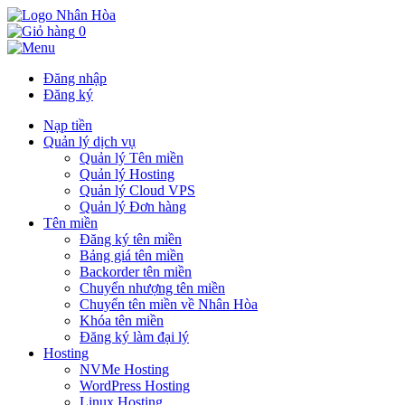
0
Đăng nhập
Đăng ký
Nạp tiền
Quản lý dịch vụ
Quản lý Tên miền
Quản lý Hosting
Quản lý Cloud VPS
Quản lý Đơn hàng
Tên miền
Đăng ký tên miền
Bảng giá tên miền
Backorder tên miền
Chuyển nhượng tên miền
Chuyển tên miền về Nhân Hòa
Khóa tên miền
Đăng ký làm đại lý
Hosting
NVMe Hosting
WordPress Hosting
Linux Hosting