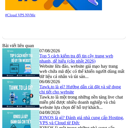
#Cloud VPS NVMe
Bài viết liên quan
07/08/2026
Top 5 cách kiểm tra độ tin cậy trang web
nhanh, dễ hiểu (cập nhật 2026)
Website lừa đảo, website giả mạo hay trang
web chứa mã độc có thể khiến người dùng mất
dữ liệu cá nhân và tài sản...
06/08/2026
Tawk.to là gì? Hướng dẫn cài đặt và sử dụng
chi tiết cho website
Tawk.to là một trong những nền tảng live chat
miễn phí được nhiều doanh nghiệp và chủ
website lựa chọn để hỗ trợ khách...
04/08/2026
IONOS là gì? Đánh giá nhà cung cấp Hosting,
VPS và Cloud từ Đức
IONOS là một trong những nhà cung cấp