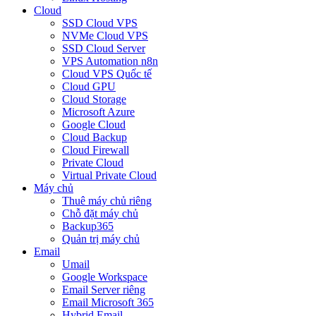
Cloud
SSD Cloud VPS
NVMe Cloud VPS
SSD Cloud Server
VPS Automation n8n
Cloud VPS Quốc tế
Cloud GPU
Cloud Storage
Microsoft Azure
Google Cloud
Cloud Backup
Cloud Firewall
Private Cloud
Virtual Private Cloud
Máy chủ
Thuê máy chủ riêng
Chỗ đặt máy chủ
Backup365
Quản trị máy chủ
Email
Umail
Google Workspace
Email Server riêng
Email Microsoft 365
Hybrid Email