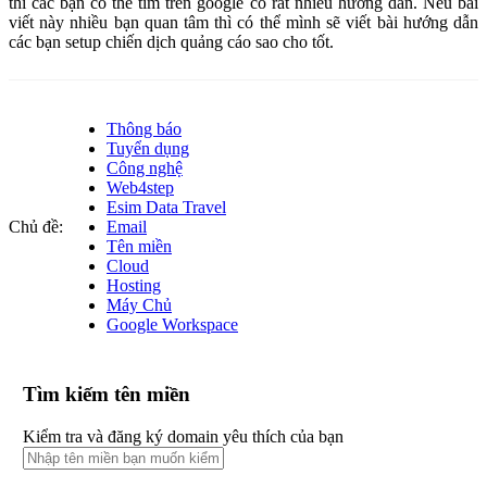
thì các bạn có thể tìm trên google có rất nhiều hướng dẫn. Nếu bài
viết này nhiều bạn quan tâm thì có thể mình sẽ viết bài hướng dẫn
các bạn setup chiến dịch quảng cáo sao cho tốt.
Thông báo
Tuyển dụng
Công nghệ
Web4step
Esim Data Travel
Chủ đề:
Email
Tên miền
Cloud
Hosting
Máy Chủ
Google Workspace
Tìm kiếm tên miền
Kiểm tra và đăng ký domain yêu thích của bạn