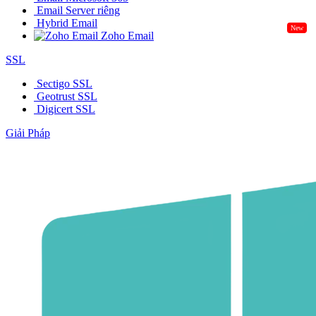
Email Server riêng
Hybrid Email
New
Zoho Email
SSL
Sectigo SSL
Geotrust SSL
Digicert SSL
Giải Pháp