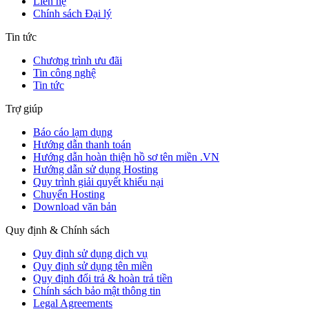
Liên hệ
Chính sách Đại lý
Tin tức
Chương trình ưu đãi
Tin công nghệ
Tin tức
Trợ giúp
Báo cáo lạm dụng
Hướng dẫn thanh toán
Hướng dẫn hoàn thiện hồ sơ tên miền .VN
Hướng dẫn sử dụng Hosting
Quy trình giải quyết khiếu nại
Chuyển Hosting
Download văn bản
Quy định & Chính sách
Quy định sử dụng dịch vụ
Quy định sử dụng tên miền
Quy định đổi trả & hoàn trả tiền
Chính sách bảo mật thông tin
Legal Agreements