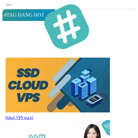
#TAG ĐANG HOT
#thuê VPS giá rẻ