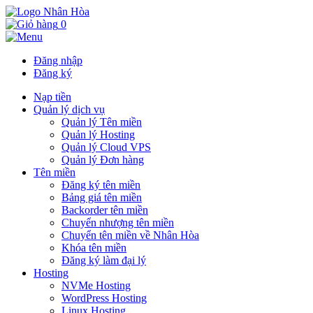
0
Đăng nhập
Đăng ký
Nạp tiền
Quản lý dịch vụ
Quản lý Tên miền
Quản lý Hosting
Quản lý Cloud VPS
Quản lý Đơn hàng
Tên miền
Đăng ký tên miền
Bảng giá tên miền
Backorder tên miền
Chuyển nhượng tên miền
Chuyển tên miền về Nhân Hòa
Khóa tên miền
Đăng ký làm đại lý
Hosting
NVMe Hosting
WordPress Hosting
Linux Hosting