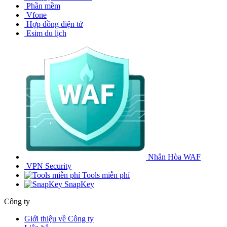
Phần mềm
Vfone
Hợp đồng điện tử
Esim du lịch
Nhân Hòa WAF
VPN Security
Tools miễn phí
SnapKey
Công ty
Giới thiệu về Công ty