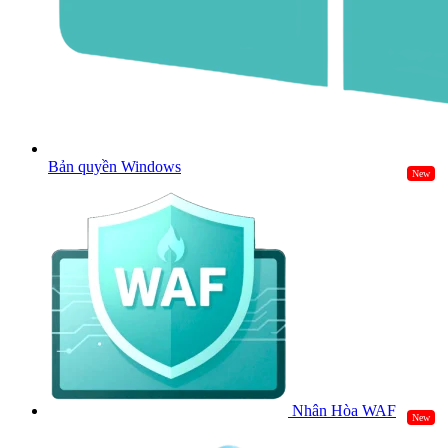
Bản quyền Windows
New
Nhân Hòa WAF
New