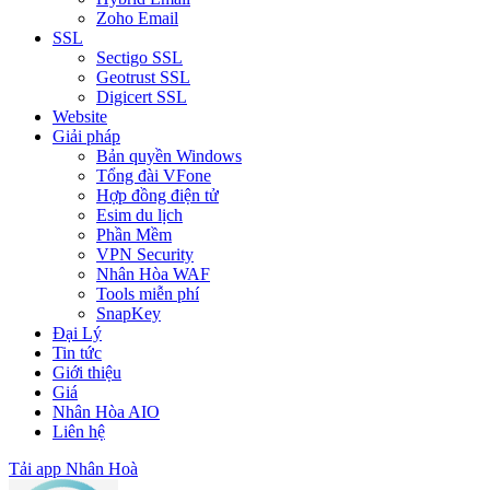
Zoho Email
SSL
Sectigo SSL
Geotrust SSL
Digicert SSL
Website
Giải pháp
Bản quyền Windows
Tổng đài VFone
Hợp đồng điện tử
Esim du lịch
Phần Mềm
VPN Security
Nhân Hòa WAF
Tools miễn phí
SnapKey
Đại Lý
Tin tức
Giới thiệu
Giá
Nhân Hòa AIO
Liên hệ
Tải app Nhân Hoà