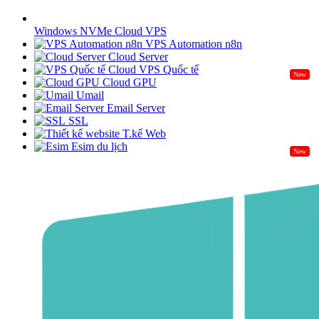
Windows NVMe Cloud VPS
VPS Automation n8n
Cloud Server
Cloud VPS Quốc tế
New
Cloud GPU
Umail
Email Server
SSL
T.kế Web
Esim du lịch
New