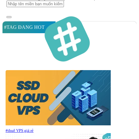
#TAG ĐANG HOT
#thuê VPS giá rẻ