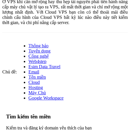
Ở VPS khi cần mở rộng hay thu hẹp tài nguyên phải tiến hành nâng
cấp máy chủ vật lý tạo ra VPS, rất mất thời gian và chỉ mở rộng một
lượng nhất định. Với Cloud VPS bạn còn có thể thoải mái điều
chỉnh cấu hình của Cloud VPS bất kỳ lúc nào điều này tiết kiểm
thời gian, và chi phí nâng cấp server.
Thông báo
Tuyển dụng
Công nghệ
Web4step
Esim Data Travel
Chủ đề:
Email
Tên miền
Cloud
Hosting
Máy Chủ
Google Workspace
Tìm kiếm tên miền
Kiểm tra và đăng ký domain yêu thích của bạn