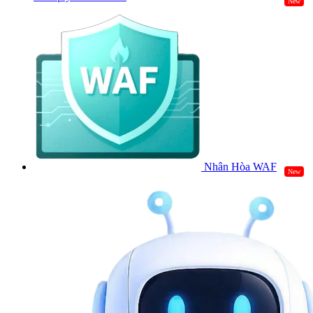
New
Nhân Hòa WAF
New