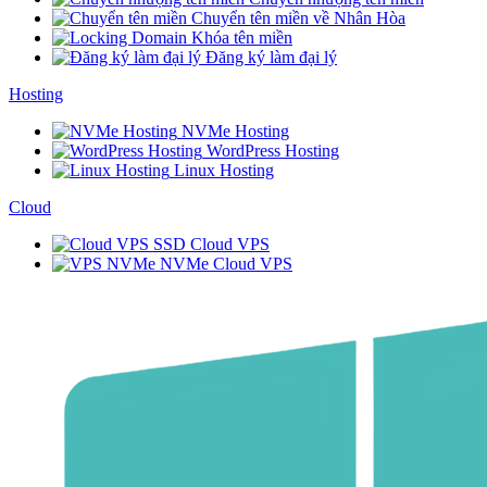
Chuyển tên miền về Nhân Hòa
Khóa tên miền
Đăng ký làm đại lý
Hosting
NVMe Hosting
WordPress Hosting
Linux Hosting
Cloud
SSD Cloud VPS
NVMe Cloud VPS