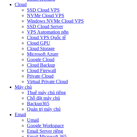
Cloud
SSD Cloud VPS
NVMe Cloud VPS
Windows NVMe Cloud VPS
SSD Cloud Server
VPS Automation n8n
Cloud VPS Quốc tế
Cloud GPU
Cloud Storage
Microsoft Azure
Google Cloud
Cloud Backup
Cloud Firewall
Private Cloud
Virtual Private Cloud
Máy chủ
Thuê máy chủ riêng
Chỗ đặt máy chủ
Backup365
Quản trị máy chủ
Email
Umail
Google Workspace
Email Server riêng
Email Microsoft 365