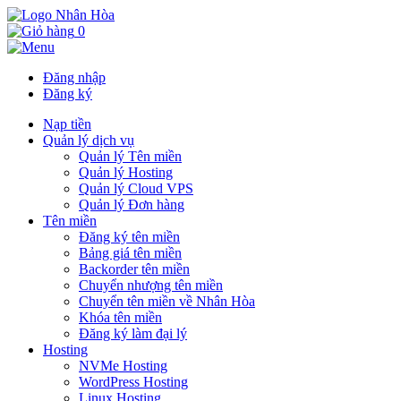
0
Đăng nhập
Đăng ký
Nạp tiền
Quản lý dịch vụ
Quản lý Tên miền
Quản lý Hosting
Quản lý Cloud VPS
Quản lý Đơn hàng
Tên miền
Đăng ký tên miền
Bảng giá tên miền
Backorder tên miền
Chuyển nhượng tên miền
Chuyển tên miền về Nhân Hòa
Khóa tên miền
Đăng ký làm đại lý
Hosting
NVMe Hosting
WordPress Hosting
Linux Hosting