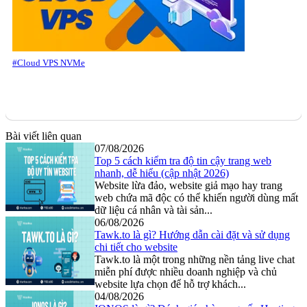
#Cloud VPS NVMe
Bài viết liên quan
07/08/2026
Top 5 cách kiểm tra độ tin cậy trang web
nhanh, dễ hiểu (cập nhật 2026)
Website lừa đảo, website giả mạo hay trang
web chứa mã độc có thể khiến người dùng mất
dữ liệu cá nhân và tài sản...
06/08/2026
Tawk.to là gì? Hướng dẫn cài đặt và sử dụng
chi tiết cho website
Tawk.to là một trong những nền tảng live chat
miễn phí được nhiều doanh nghiệp và chủ
website lựa chọn để hỗ trợ khách...
04/08/2026