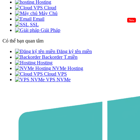
Hosting
Cloud
Máy Chủ
Email
New
SSL
Giải Pháp
Có thể bạn quan tâm
Đăng ký tên miền
Backorder T.miền
Hosting
NVMe Hosting
Cloud VPS
VPS NVMe