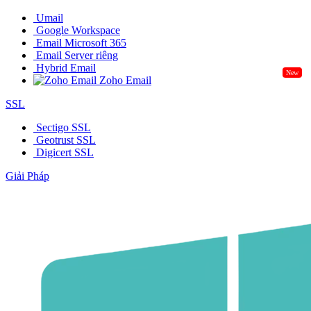
Umail
Google Workspace
Email Microsoft 365
Email Server riêng
Hybrid Email
New
Zoho Email
SSL
Sectigo SSL
Geotrust SSL
Digicert SSL
Giải Pháp