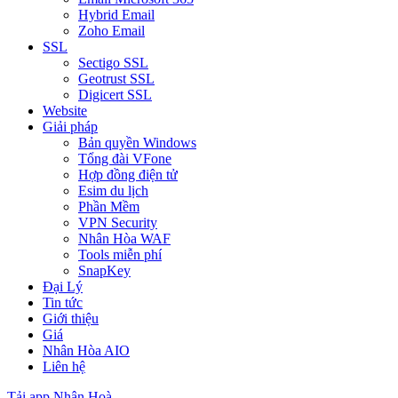
Hybrid Email
Zoho Email
SSL
Sectigo SSL
Geotrust SSL
Digicert SSL
Website
Giải pháp
Bản quyền Windows
Tổng đài VFone
Hợp đồng điện tử
Esim du lịch
Phần Mềm
VPN Security
Nhân Hòa WAF
Tools miễn phí
SnapKey
Đại Lý
Tin tức
Giới thiệu
Giá
Nhân Hòa AIO
Liên hệ
Tải app Nhân Hoà