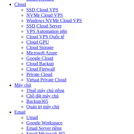
Cloud
SSD Cloud VPS
NVMe Cloud VPS
Windows NVMe Cloud VPS
SSD Cloud Server
VPS Automation n8n
Cloud VPS Quốc tế
Cloud GPU
Cloud Storage
Microsoft Azure
Google Cloud
Cloud Backup
Cloud Firewall
Private Cloud
Virtual Private Cloud
Máy chủ
Thuê máy chủ riêng
Chỗ đặt máy chủ
Backup365
Quản trị máy chủ
Email
Umail
Google Workspace
Email Server riêng
Email Microsoft 365