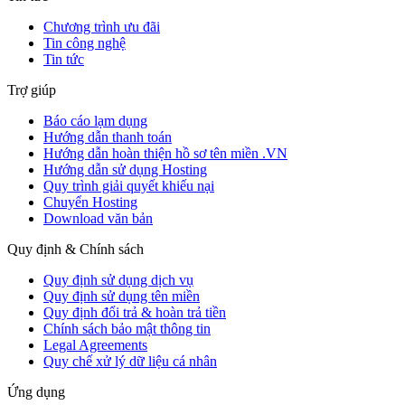
Chương trình ưu đãi
Tin công nghệ
Tin tức
Trợ giúp
Báo cáo lạm dụng
Hướng dẫn thanh toán
Hướng dẫn hoàn thiện hồ sơ tên miền .VN
Hướng dẫn sử dụng Hosting
Quy trình giải quyết khiếu nại
Chuyển Hosting
Download văn bản
Quy định & Chính sách
Quy định sử dụng dịch vụ
Quy định sử dụng tên miền
Quy định đổi trả & hoàn trả tiền
Chính sách bảo mật thông tin
Legal Agreements
Quy chế xử lý dữ liệu cá nhân
Ứng dụng