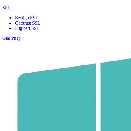
SSL
Sectigo SSL
Geotrust SSL
Digicert SSL
Giải Pháp