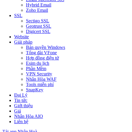
Hybrid Email
Zoho Email
SSL
Sectigo SSL
Geotrust SSL
Digicert SSL
Website
Giải pháp
Bản quyền Windows
Tổng đài VFone
Hợp đồng điện tử
Esim du lịch
Phần Mềm
VPN Security
Nhân Hòa WAF
Tools miễn phí
SnapKey
Đại Lý
Tin tức
Giới thiệu
Giá
Nhân Hòa AIO
Liên hệ
Tải app Nhân Hoà