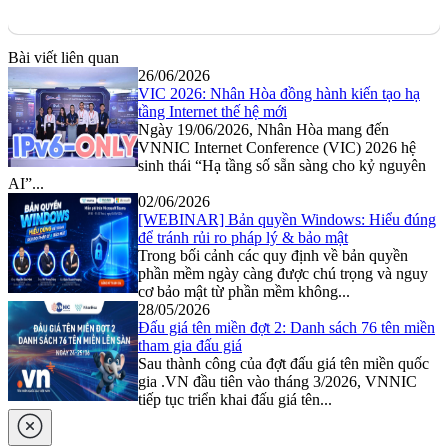
Bài viết liên quan
26/06/2026
VIC 2026: Nhân Hòa đồng hành kiến tạo hạ
tầng Internet thế hệ mới
Ngày 19/06/2026, Nhân Hòa mang đến
VNNIC Internet Conference (VIC) 2026 hệ
sinh thái “Hạ tầng số sẵn sàng cho kỷ nguyên
AI”...
02/06/2026
[WEBINAR] Bản quyền Windows: Hiểu đúng
để tránh rủi ro pháp lý & bảo mật
Trong bối cảnh các quy định về bản quyền
phần mềm ngày càng được chú trọng và nguy
cơ bảo mật từ phần mềm không...
28/05/2026
Đấu giá tên miền đợt 2: Danh sách 76 tên miền
tham gia đấu giá
Sau thành công của đợt đấu giá tên miền quốc
gia .VN đầu tiên vào tháng 3/2026, VNNIC
tiếp tục triển khai đấu giá tên...