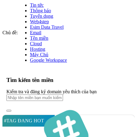
Tin tức
Thông báo
Tuyển dụng
Web4step
Esim Data Travel
Chủ đề:
Email
Tên miền
Cloud
Hosting
Máy Chủ
Google Workspace
Tìm kiếm tên miền
Kiểm tra và đăng ký domain yêu thích của bạn
#TAG ĐANG HOT