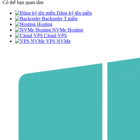
Có thể bạn quan tâm
Đăng ký tên miền
Backorder T.miền
Hosting
NVMe Hosting
Cloud VPS
VPS NVMe