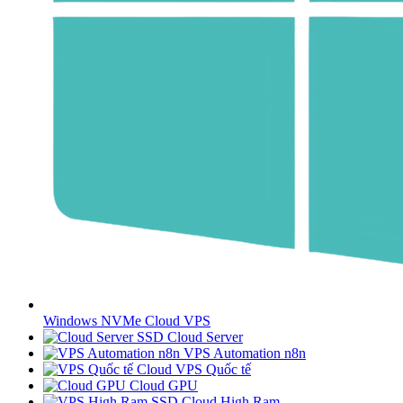
Windows NVMe Cloud VPS
SSD Cloud Server
VPS Automation n8n
Cloud VPS Quốc tế
Cloud GPU
SSD Cloud High Ram