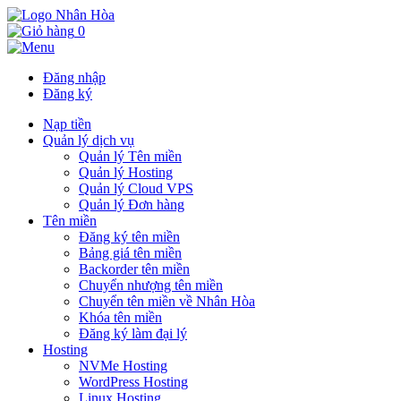
0
Đăng nhập
Đăng ký
Nạp tiền
Quản lý dịch vụ
Quản lý Tên miền
Quản lý Hosting
Quản lý Cloud VPS
Quản lý Đơn hàng
Tên miền
Đăng ký tên miền
Bảng giá tên miền
Backorder tên miền
Chuyển nhượng tên miền
Chuyển tên miền về Nhân Hòa
Khóa tên miền
Đăng ký làm đại lý
Hosting
NVMe Hosting
WordPress Hosting
Linux Hosting