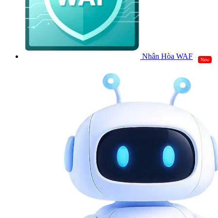
Nhân Hòa WAF
New