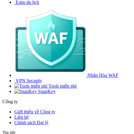
Esim du lịch
Nhân Hòa WAF
VPN Security
Tools miễn phí
SnapKey
Công ty
Giới thiệu về Công ty
Liên hệ
Chính sách Đại lý
Tin tức