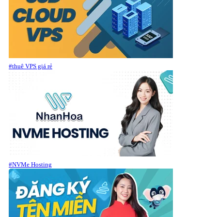
#thuê VPS giá rẻ
#NVMe Hosting