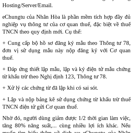
Hosting/Server/Email.
eChungtu của Nhân Hòa là phần mềm tích hợp đầy đủ 
nghiệp vụ thông tư của cơ quan thuế, đặc biệt về thuế 
TNCN theo quy định mới. Cụ thể:
+ Cung cấp bộ hồ sơ đăng ký mẫu theo Thông tư 78, 
đơn vị sử dụng mẫu này nộp đăng ký với Cơ quan 
thuế.
+ Đáp ứng thiết lập mẫu, lập và ký điện tử mẫu chứng 
từ khấu trừ theo Nghị định 123, Thông tư 78.
+ Xử lý các chứng từ đã lập khi có sai sót.
+ Lập và nộp bảng kê sử dụng chứng từ khấu trừ thuế 
TNCN điện tử gửi Cơ quan thuế.
Nhờ đó, người dùng giảm được 1/2 thời gian làm việc, 
tăng 80% năng suất,... cùng nhiều lợi ích khác. Nếu 
muốn tìm hiểu thêm về dịch vụ eChungtu của Nhân 