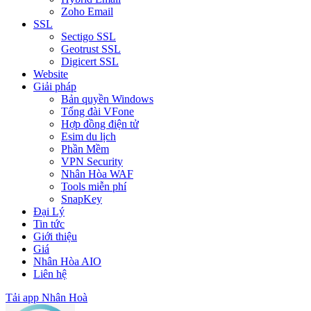
Zoho Email
SSL
Sectigo SSL
Geotrust SSL
Digicert SSL
Website
Giải pháp
Bản quyền Windows
Tổng đài VFone
Hợp đồng điện tử
Esim du lịch
Phần Mềm
VPN Security
Nhân Hòa WAF
Tools miễn phí
SnapKey
Đại Lý
Tin tức
Giới thiệu
Giá
Nhân Hòa AIO
Liên hệ
Tải app Nhân Hoà