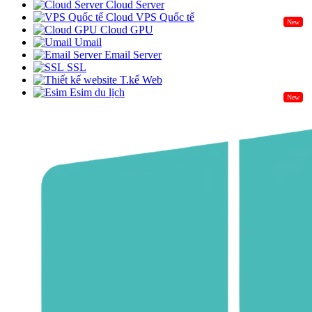
Cloud Server
Cloud VPS Quốc tế
New
Cloud GPU
Umail
Email Server
SSL
T.kế Web
Esim du lịch
New