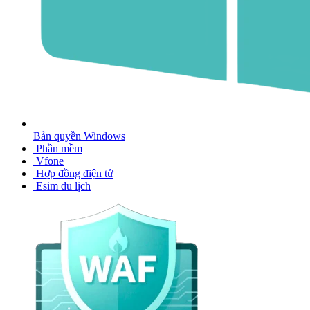
Bản quyền Windows
Phần mềm
Vfone
Hợp đồng điện tử
Esim du lịch