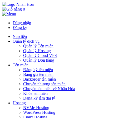
0
Đăng nhập
Đăng ký
Nạp tiền
Quản lý dịch vụ
Quản lý Tên miền
Quản lý Hosting
Quản lý Cloud VPS
Quản lý Đơn hàng
Tên miền
Đăng ký tên miền
Bảng giá tên miền
Backorder tên miền
Chuyển nhượng tên miền
Chuyển tên miền về Nhân Hòa
Khóa tên miền
Đăng ký làm đại lý
Hosting
NVMe Hosting
WordPress Hosting
Linux Hosting