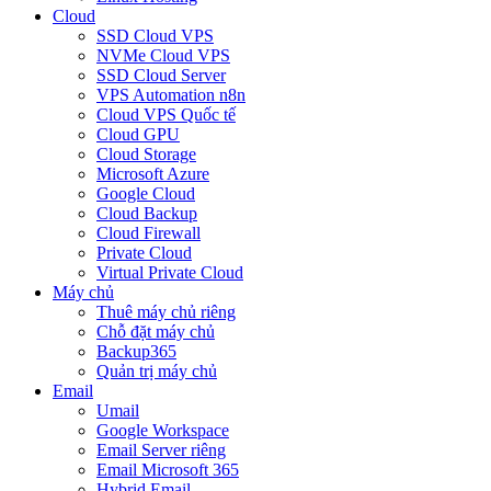
Cloud
SSD Cloud VPS
NVMe Cloud VPS
SSD Cloud Server
VPS Automation n8n
Cloud VPS Quốc tế
Cloud GPU
Cloud Storage
Microsoft Azure
Google Cloud
Cloud Backup
Cloud Firewall
Private Cloud
Virtual Private Cloud
Máy chủ
Thuê máy chủ riêng
Chỗ đặt máy chủ
Backup365
Quản trị máy chủ
Email
Umail
Google Workspace
Email Server riêng
Email Microsoft 365
Hybrid Email