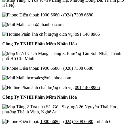
Tầng 4, Tòa 97–99 Láng Hạ, Phường Đống Đa, Thành phố
Hà Nội
Điện thoại:
1900 6680
-
(024) 7308 6680
Mail: sales@nhanhoa.com
Phản ánh chất lượng dịch vụ:
091 140 8966
Công Ty TNHH Phần Mềm Nhân Hòa
927/1 Cách Mạng Tháng 8, Phường Tân Sơn Nhất, Thành
phố Hồ Chí Minh
Điện thoại:
1900 6680
-
(028) 7308 6680
Mail: hcmsales@nhanhoa.com
Phản ánh chất lượng dịch vụ:
091 140 8966
Công Ty TNHH Phần Mềm Nhân Hòa
Tầng 2 Tòa nhà Sài Gòn Sky, ngõ 26 Nguyễn Thái Học,
phường Thành Vinh, Nghệ An
Điện thoại:
1900 6680
-
(024) 7308 6680
- nhánh 6