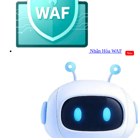
Nhân Hòa WAF
New