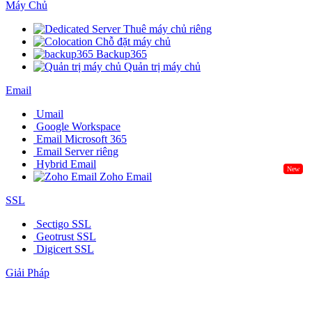
Máy Chủ
Thuê máy chủ riêng
Chỗ đặt máy chủ
Backup365
Quản trị máy chủ
Email
Umail
Google Workspace
Email Microsoft 365
Email Server riêng
Hybrid Email
New
Zoho Email
SSL
Sectigo SSL
Geotrust SSL
Digicert SSL
Giải Pháp