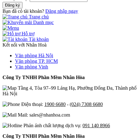
Đăng ký
Bạn đã có tài khoản?
Đăng nhập ngay
Trang chủ
Danh mục
Hỗ trợ
Tài khoản
Kết nối với Nhân Hoà
Văn phòng Hà Nội
Văn phòng TP. HCM
Văn phòng Vinh
Công Ty TNHH Phần Mềm Nhân Hòa
Tầng 4, Tòa 97–99 Láng Hạ, Phường Đống Đa, Thành phố
Hà Nội
Điện thoại:
1900 6680
-
(024) 7308 6680
Mail: sales@nhanhoa.com
Phản ánh chất lượng dịch vụ:
091 140 8966
Công Ty TNHH Phần Mềm Nhân Hòa