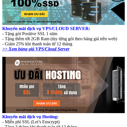
Khuyến mãi dịch vụ VPS/CLOUD SERVER:
- Tặng gói Positive SSL 1 năm
- Tặng thêm tới 2GB Ram (tùy từng gói theo bảng giá trên web)
- Giảm 25% khi thanh toán từ 12 tháng
>> Xem bảng giá VPS/Cloud Server
Khuyến mãi dịch vụ Hosting:
- Miễn phí SSL (Let’s Enscrypt)
- Tặng 3 tháng khi thanh toán từ 12 tháng