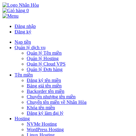
0
Đăng nhập
Đăng ký
Nạp tiền
Quản lý dịch vụ
Quản lý Tên miền
Quản lý Hosting
Quản lý Cloud VPS
Quản lý Đơn hàng
Tên miền
Đăng ký tên miền
Bảng giá tên miền
Backorder tên miền
Chuyển nhượng tên miền
Chuyển tên miền về Nhân Hòa
Khóa tên miền
Đăng ký làm đại lý
Hosting
NVMe Hosting
WordPress Hosting
Linux Hosting