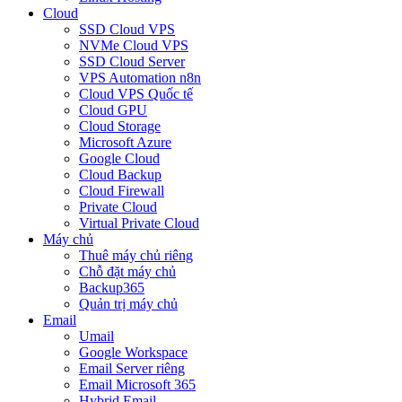
Cloud
SSD Cloud VPS
NVMe Cloud VPS
SSD Cloud Server
VPS Automation n8n
Cloud VPS Quốc tế
Cloud GPU
Cloud Storage
Microsoft Azure
Google Cloud
Cloud Backup
Cloud Firewall
Private Cloud
Virtual Private Cloud
Máy chủ
Thuê máy chủ riêng
Chỗ đặt máy chủ
Backup365
Quản trị máy chủ
Email
Umail
Google Workspace
Email Server riêng
Email Microsoft 365
Hybrid Email