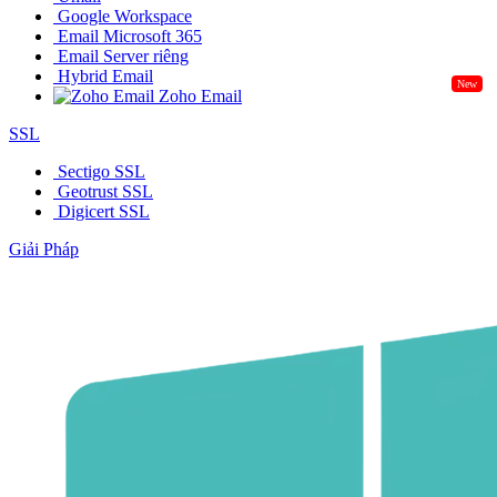
Google Workspace
Email Microsoft 365
Email Server riêng
Hybrid Email
New
Zoho Email
SSL
Sectigo SSL
Geotrust SSL
Digicert SSL
Giải Pháp