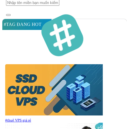
#TAG ĐANG HOT
#thuê VPS giá rẻ