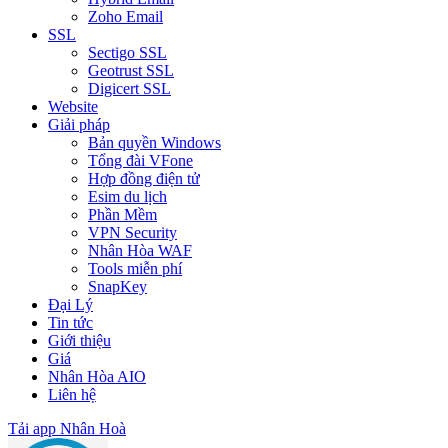
Zoho Email
SSL
Sectigo SSL
Geotrust SSL
Digicert SSL
Website
Giải pháp
Bản quyền Windows
Tổng đài VFone
Hợp đồng điện tử
Esim du lịch
Phần Mềm
VPN Security
Nhân Hòa WAF
Tools miễn phí
SnapKey
Đại Lý
Tin tức
Giới thiệu
Giá
Nhân Hòa AIO
Liên hệ
Tải app Nhân Hoà