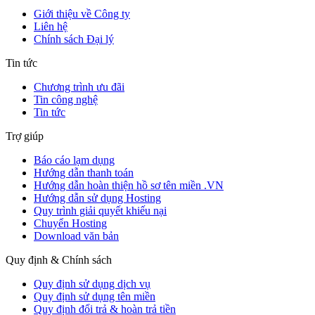
Giới thiệu về Công ty
Liên hệ
Chính sách Đại lý
Tin tức
Chương trình ưu đãi
Tin công nghệ
Tin tức
Trợ giúp
Báo cáo lạm dụng
Hướng dẫn thanh toán
Hướng dẫn hoàn thiện hồ sơ tên miền .VN
Hướng dẫn sử dụng Hosting
Quy trình giải quyết khiếu nại
Chuyển Hosting
Download văn bản
Quy định & Chính sách
Quy định sử dụng dịch vụ
Quy định sử dụng tên miền
Quy định đổi trả & hoàn trả tiền