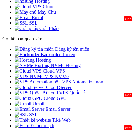
Hosting
Cloud
Máy Chủ
Email
New
SSL
Giải Pháp
Có thể bạn quan tâm
Đăng ký tên miền
Backorder T.miền
Hosting
NVMe Hosting
Cloud VPS
VPS NVMe
VPS Automation n8n
Cloud Server
Cloud VPS Quốc tế
New
Cloud GPU
Umail
Email Server
SSL
T.kế Web
Esim du lịch
New