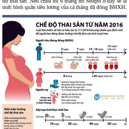
độ thai sản. Nếu chưa đủ 6 tháng thì Mbq6t ở đây sẽ là
mức bình quân tiền lương của cả tháng đã đóng BHXH.