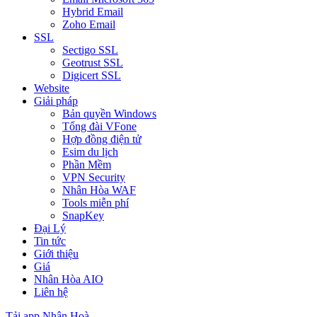
Hybrid Email
Zoho Email
SSL
Sectigo SSL
Geotrust SSL
Digicert SSL
Website
Giải pháp
Bản quyền Windows
Tổng đài VFone
Hợp đồng điện tử
Esim du lịch
Phần Mềm
VPN Security
Nhân Hòa WAF
Tools miễn phí
SnapKey
Đại Lý
Tin tức
Giới thiệu
Giá
Nhân Hòa AIO
Liên hệ
Tải app Nhân Hoà