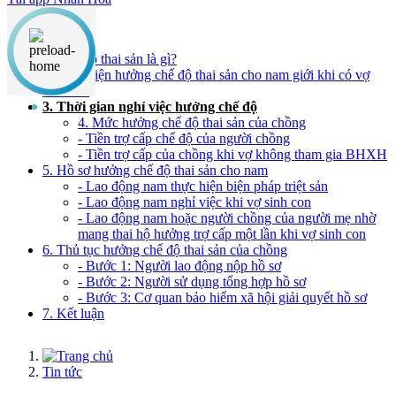
Nội dung chính
1. Chế độ thai sản là gì?
2. Điều kiện hưởng chế độ thai sản cho nam giới khi có vợ
sinh con
3. Thời gian nghỉ việc hưởng chế độ
4. Mức hưởng chế độ thai sản của chồng
- Tiền trợ cấp chế độ của người chồng
- Tiền trợ cấp của chồng khi vợ không tham gia BHXH
5. Hồ sơ hưởng chế độ thai sản cho nam
- Lao động nam thực hiện biện pháp triệt sản
- Lao động nam nghỉ việc khi vợ sinh con
- Lao động nam hoặc người chồng của người mẹ nhờ
mang thai hộ hưởng trợ cấp một lần khi vợ sinh con
6. Thủ tục hưởng chế độ thai sản của chồng
- Bước 1: Người lao động nộp hồ sơ
- Bước 2: Người sử dụng tổng hợp hồ sơ
- Bước 3: Cơ quan bảo hiểm xã hội giải quyết hồ sơ
7. Kết luận
Tin tức