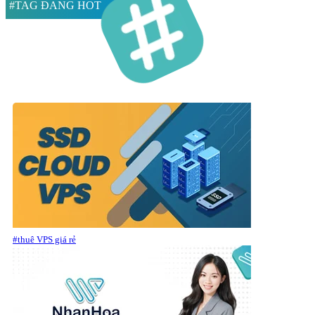
#TAG ĐANG HOT
#thuê VPS giá rẻ