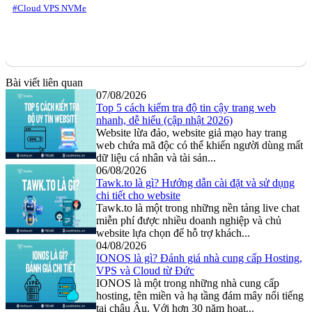
#Cloud VPS NVMe
Bài viết liên quan
07/08/2026
Top 5 cách kiểm tra độ tin cậy trang web
nhanh, dễ hiểu (cập nhật 2026)
Website lừa đảo, website giả mạo hay trang
web chứa mã độc có thể khiến người dùng mất
dữ liệu cá nhân và tài sản...
06/08/2026
Tawk.to là gì? Hướng dẫn cài đặt và sử dụng
chi tiết cho website
Tawk.to là một trong những nền tảng live chat
miễn phí được nhiều doanh nghiệp và chủ
website lựa chọn để hỗ trợ khách...
04/08/2026
IONOS là gì? Đánh giá nhà cung cấp Hosting,
VPS và Cloud từ Đức
IONOS là một trong những nhà cung cấp
hosting, tên miền và hạ tầng đám mây nổi tiếng
tại châu Âu. Với hơn 30 năm hoạt...