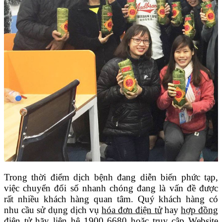
Trong thời điểm dịch bệnh đang diễn biến phức tạp,
việc chuyển đổi số nhanh chóng đang là vấn đề được
rất nhiều khách hàng quan tâm. Quý khách hàng có
nhu cầu sử dụng dịch vụ
hóa đơn điện tử
hay
hợp đồng
điện tử
hãy liên hệ 1900 6680 hoặc truy cập Website