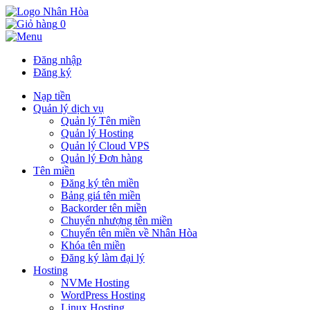
0
Đăng nhập
Đăng ký
Nạp tiền
Quản lý dịch vụ
Quản lý Tên miền
Quản lý Hosting
Quản lý Cloud VPS
Quản lý Đơn hàng
Tên miền
Đăng ký tên miền
Bảng giá tên miền
Backorder tên miền
Chuyển nhượng tên miền
Chuyển tên miền về Nhân Hòa
Khóa tên miền
Đăng ký làm đại lý
Hosting
NVMe Hosting
WordPress Hosting
Linux Hosting