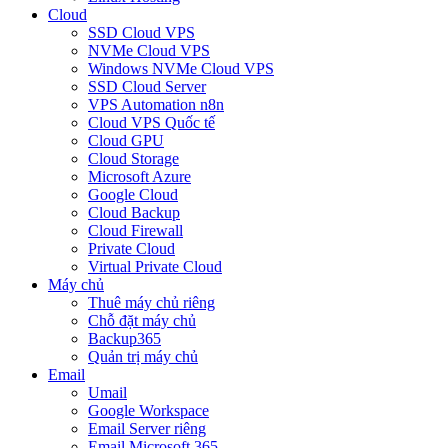
Cloud
SSD Cloud VPS
NVMe Cloud VPS
Windows NVMe Cloud VPS
SSD Cloud Server
VPS Automation n8n
Cloud VPS Quốc tế
Cloud GPU
Cloud Storage
Microsoft Azure
Google Cloud
Cloud Backup
Cloud Firewall
Private Cloud
Virtual Private Cloud
Máy chủ
Thuê máy chủ riêng
Chỗ đặt máy chủ
Backup365
Quản trị máy chủ
Email
Umail
Google Workspace
Email Server riêng
Email Microsoft 365