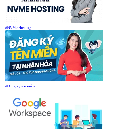
#NVMe Hosting
#Đăng ký tên miền