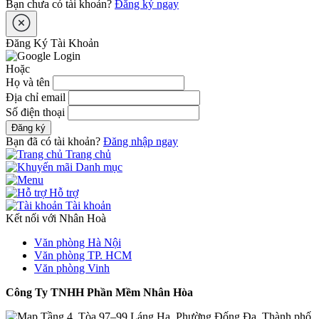
Bạn chưa có tài khoản?
Đăng ký ngay
Đăng Ký Tài Khoản
Hoặc
Họ và tên
Địa chỉ email
Số điện thoại
Đăng ký
Bạn đã có tài khoản?
Đăng nhập ngay
Trang chủ
Danh mục
Hỗ trợ
Tài khoản
Kết nối với Nhân Hoà
Văn phòng Hà Nội
Văn phòng TP. HCM
Văn phòng Vinh
Công Ty TNHH Phần Mềm Nhân Hòa
Tầng 4, Tòa 97–99 Láng Hạ, Phường Đống Đa, Thành phố