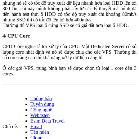
nhưng nó sẽ có tốc độ truy xuất dữ liệu nhanh hơn loại HDD lên tới
300 lần, cái này mình không phải lấy từ các lý thuyết mà mình đã
tiến hành test thử, ổ HDD có tốc độ truy xuất chỉ khoảng 80mb/s
nhưng SSD thì có tốc độ lên tới hơn 400mb/s.
Thường thì VPS loại ổ cứng SSD sẽ có giá đắt hơn loại ổ HDD.
4/ CPU Core
CPU Core nghĩa là lõi xử lý của CPU. Một Dedicated Server có số
lượng core nhất định và nó sẽ được chia cho các VPS. Thường thì
số core càng cao thì khả năng xử lý dữ liệu càng tốt.
Ở các gói VPS, trung bình bạn sẽ được chọn từ loại 1 core đến 3
cores.
Thông báo
Tuyển dụng
Công nghệ
Web4step
Esim Data Travel
Chủ đề:
Email
Tên miền
Cloud