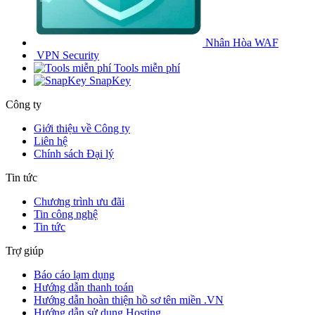
Nhân Hòa WAF
VPN Security
Tools miễn phí
SnapKey
Công ty
Giới thiệu về Công ty
Liên hệ
Chính sách Đại lý
Tin tức
Chương trình ưu đãi
Tin công nghệ
Tin tức
Trợ giúp
Báo cáo lạm dụng
Hướng dẫn thanh toán
Hướng dẫn hoàn thiện hồ sơ tên miền .VN
Hướng dẫn sử dụng Hosting