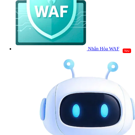
Nhân Hòa WAF
New