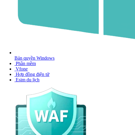
Bản quyền Windows
Phần mềm
Vfone
Hợp đồng điện tử
Esim du lịch