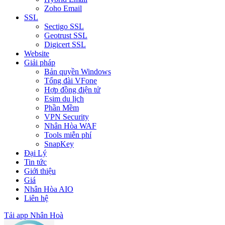
Zoho Email
SSL
Sectigo SSL
Geotrust SSL
Digicert SSL
Website
Giải pháp
Bản quyền Windows
Tổng đài VFone
Hợp đồng điện tử
Esim du lịch
Phần Mềm
VPN Security
Nhân Hòa WAF
Tools miễn phí
SnapKey
Đại Lý
Tin tức
Giới thiệu
Giá
Nhân Hòa AIO
Liên hệ
Tải app Nhân Hoà