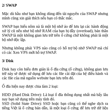
2/ SWAP
Mặc dù hầu như bạn không dùng đến tài nguyên của SWAP nhưng
mình cũng xin giải thích nếu bạn có thắc mắc.
SWAP bạn hiểu nôm nà là một bộ nhớ ảo để lưu lại các hành động
xử lý cũ nếu như bộ nhớ RAM của bạn bị đầy (overload), bản thân
SWAP là một không gian lưu trữ trên ổ cứng chứ không phải là một
bộ nhớ độc lập.
Nhưng không phải VPS nào cũng có hỗ trợ bộ nhớ SWAP mà chỉ
có các Xen VPS mới hỗ trợ SWAP.
3/ Disk
Disk hay còn hiểu đơn giản là ổ đĩa cứng (ổ cứng), không gian lưu
trữ này sẽ được sử dụng để lưu các file cài đặt của hệ điều hành và
các file của mã nguồn website bạn lưu trên đó.
Ổ đĩa hiện nay được chia làm 2 loại:
HDD (Hard Disk Drive): Là loại ổ đĩa thông dụng nhất mà bấy lâu
nay bạn sử dụng trên máy tính đó.
SSD (Solid State Drive): SSD hoặc bạn cũng có thể nghe dịch ra
tiếng Việt là ổ cứng bán dẫn, là một loại ổ cứng để lưu trữ dữ liệu