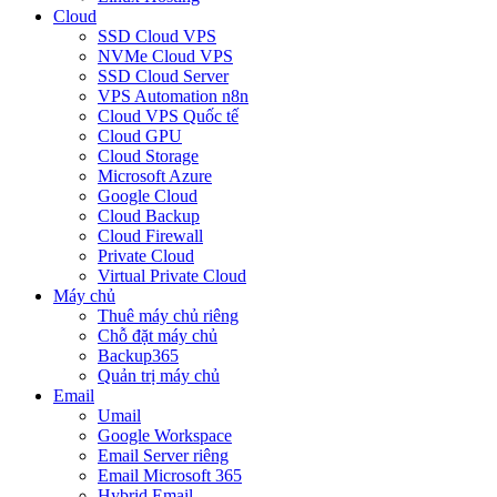
Cloud
SSD Cloud VPS
NVMe Cloud VPS
SSD Cloud Server
VPS Automation n8n
Cloud VPS Quốc tế
Cloud GPU
Cloud Storage
Microsoft Azure
Google Cloud
Cloud Backup
Cloud Firewall
Private Cloud
Virtual Private Cloud
Máy chủ
Thuê máy chủ riêng
Chỗ đặt máy chủ
Backup365
Quản trị máy chủ
Email
Umail
Google Workspace
Email Server riêng
Email Microsoft 365
Hybrid Email