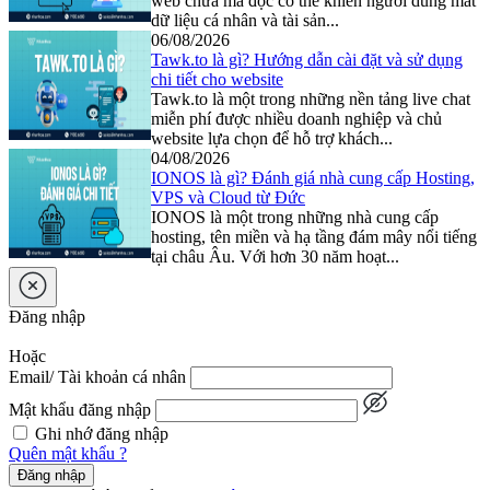
web chứa mã độc có thể khiến người dùng mất
dữ liệu cá nhân và tài sản...
06/08/2026
Tawk.to là gì? Hướng dẫn cài đặt và sử dụng
chi tiết cho website
Tawk.to là một trong những nền tảng live chat
miễn phí được nhiều doanh nghiệp và chủ
website lựa chọn để hỗ trợ khách...
04/08/2026
IONOS là gì? Đánh giá nhà cung cấp Hosting,
VPS và Cloud từ Đức
IONOS là một trong những nhà cung cấp
hosting, tên miền và hạ tầng đám mây nổi tiếng
tại châu Âu. Với hơn 30 năm hoạt...
Đăng nhập
Hoặc
Email/ Tài khoản cá nhân
Mật khẩu đăng nhập
Ghi nhớ đăng nhập
Quên mật khẩu ?
Đăng nhập