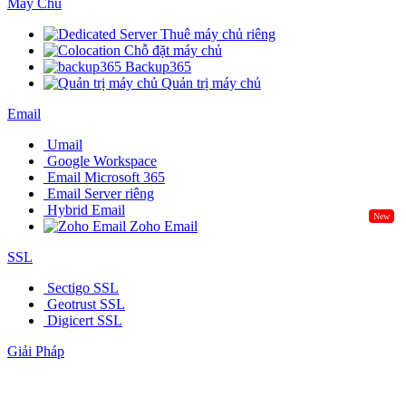
Máy Chủ
Thuê máy chủ riêng
Chỗ đặt máy chủ
Backup365
Quản trị máy chủ
Email
Umail
Google Workspace
Email Microsoft 365
Email Server riêng
Hybrid Email
New
Zoho Email
SSL
Sectigo SSL
Geotrust SSL
Digicert SSL
Giải Pháp