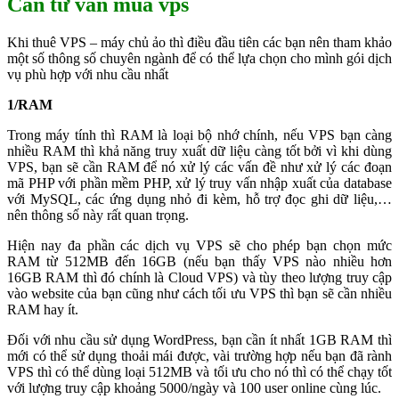
Cần tư vấn mua vps
Khi thuê VPS – máy chủ ảo thì điều đầu tiên các bạn nên tham khảo
một số thông số chuyên ngành để có thể lựa chọn cho mình gói dịch
vụ phù hợp với nhu cầu nhất
1/RAM
Trong máy tính thì RAM là loại bộ nhớ chính, nếu VPS bạn càng
nhiều RAM thì khả năng truy xuất dữ liệu càng tốt bởi vì khi dùng
VPS, bạn sẽ cần RAM để nó xử lý các vấn đề như xử lý các đoạn
mã PHP với phần mềm PHP, xử lý truy vấn nhập xuất của database
với MySQL, các ứng dụng nhỏ đi kèm, hỗ trợ đọc ghi dữ liệu,…
nên thông số này rất quan trọng.
Hiện nay đa phần các dịch vụ VPS sẽ cho phép bạn chọn mức
RAM từ 512MB đến 16GB (nếu bạn thấy VPS nào nhiều hơn
16GB RAM thì đó chính là Cloud VPS) và tùy theo lượng truy cập
vào website của bạn cũng như cách tối ưu VPS thì bạn sẽ cần nhiều
RAM hay ít.
Đối với nhu cầu sử dụng WordPress, bạn cần ít nhất 1GB RAM thì
mới có thể sử dụng thoải mái được, vài trường hợp nếu bạn đã rành
VPS thì có thể dùng loại 512MB và tối ưu cho nó thì có thể chạy tốt
với lượng truy cập khoảng 5000/ngày và 100 user online cùng lúc.