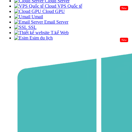
Cloud Server
Cloud VPS Quốc tế
New
Cloud GPU
Umail
Email Server
SSL
T.kế Web
Esim du lịch
New