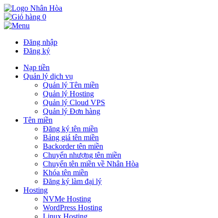
0
Đăng nhập
Đăng ký
Nạp tiền
Quản lý dịch vụ
Quản lý Tên miền
Quản lý Hosting
Quản lý Cloud VPS
Quản lý Đơn hàng
Tên miền
Đăng ký tên miền
Bảng giá tên miền
Backorder tên miền
Chuyển nhượng tên miền
Chuyển tên miền về Nhân Hòa
Khóa tên miền
Đăng ký làm đại lý
Hosting
NVMe Hosting
WordPress Hosting
Linux Hosting