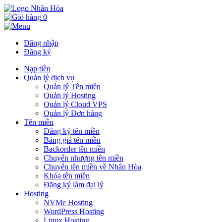
0
Đăng nhập
Đăng ký
Nạp tiền
Quản lý dịch vụ
Quản lý Tên miền
Quản lý Hosting
Quản lý Cloud VPS
Quản lý Đơn hàng
Tên miền
Đăng ký tên miền
Bảng giá tên miền
Backorder tên miền
Chuyển nhượng tên miền
Chuyển tên miền về Nhân Hòa
Khóa tên miền
Đăng ký làm đại lý
Hosting
NVMe Hosting
WordPress Hosting
Linux Hosting