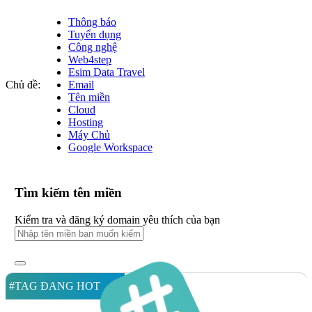
Thông báo
Tuyển dụng
Công nghệ
Web4step
Esim Data Travel
Chủ đề:
Email
Tên miền
Cloud
Hosting
Máy Chủ
Google Workspace
Tìm kiếm tên miền
Kiểm tra và đăng ký domain yêu thích của bạn
#TAG ĐANG HOT