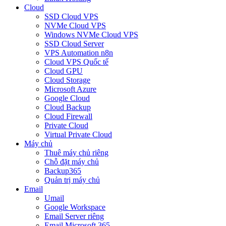
Cloud
SSD Cloud VPS
NVMe Cloud VPS
Windows NVMe Cloud VPS
SSD Cloud Server
VPS Automation n8n
Cloud VPS Quốc tế
Cloud GPU
Cloud Storage
Microsoft Azure
Google Cloud
Cloud Backup
Cloud Firewall
Private Cloud
Virtual Private Cloud
Máy chủ
Thuê máy chủ riêng
Chỗ đặt máy chủ
Backup365
Quản trị máy chủ
Email
Umail
Google Workspace
Email Server riêng
Email Microsoft 365