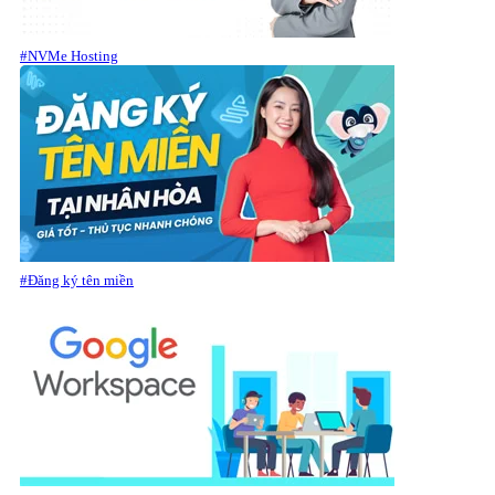
#NVMe Hosting
#Đăng ký tên miền