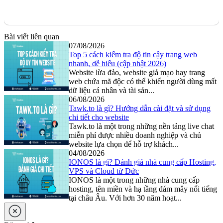
Bài viết liên quan
07/08/2026
Top 5 cách kiểm tra độ tin cậy trang web
nhanh, dễ hiểu (cập nhật 2026)
Website lừa đảo, website giả mạo hay trang
web chứa mã độc có thể khiến người dùng mất
dữ liệu cá nhân và tài sản...
06/08/2026
Tawk.to là gì? Hướng dẫn cài đặt và sử dụng
chi tiết cho website
Tawk.to là một trong những nền tảng live chat
miễn phí được nhiều doanh nghiệp và chủ
website lựa chọn để hỗ trợ khách...
04/08/2026
IONOS là gì? Đánh giá nhà cung cấp Hosting,
VPS và Cloud từ Đức
IONOS là một trong những nhà cung cấp
hosting, tên miền và hạ tầng đám mây nổi tiếng
tại châu Âu. Với hơn 30 năm hoạt...