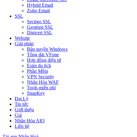
Hybrid Email
Zoho Email
SSL
Sectigo SSL
Geotrust SSL
Digicert SSL
Website
Giải pháp
Bản quyền Windows
Tổng đài VFone
Hợp đồng điện tử
Esim du lịch
Phần Mềm
VPN Security
Nhân Hòa WAF
Tools miễn phí
SnapKey
Đại Lý
Tin tức
Giới thiệu
Giá
Nhân Hòa AIO
Liên hệ
Tải app Nhân Hoà