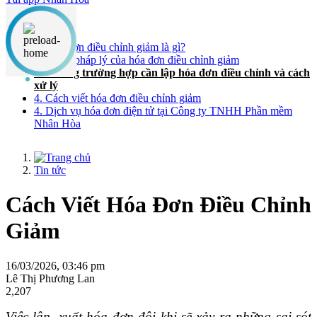
Nội dung chính
1. Hóa đơn điều chỉnh giảm là gì?
2. Cơ sở pháp lý của hóa đơn điều chỉnh giảm
3. Những trường hợp cần lập hóa đơn điều chỉnh và cách
xử lý
4. Cách viết hóa đơn điều chỉnh giảm
4. Dịch vụ hóa đơn điện tử tại Công ty TNHH Phần mềm
Nhân Hòa
Tin tức
Cách Viết Hóa Đơn Điều Chỉnh
Giảm
16/03/2026, 03:46 pm
Lê Thị Phương Lan
2,207
Việc lập, xuất hóa đơn đôi khi sẽ xảy ra những sai sót