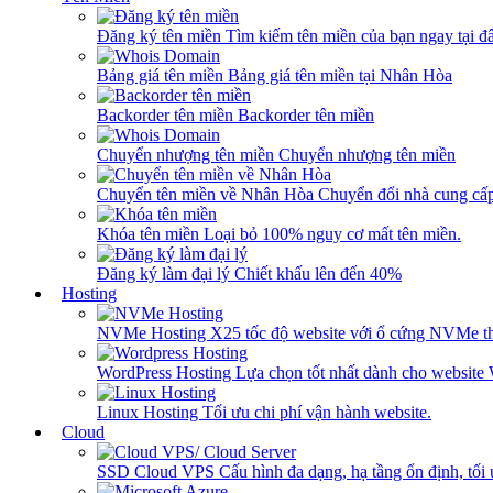
Đăng ký tên miền
Tìm kiếm tên miền của bạn ngay tại đâ
Bảng giá tên miền
Bảng giá tên miền tại Nhân Hòa
Backorder tên miền
Backorder tên miền
Chuyển nhượng tên miền
Chuyển nhượng tên miền
Chuyển tên miền về Nhân Hòa
Chuyển đổi nhà cung cấ
Khóa tên miền
Loại bỏ 100% nguy cơ mất tên miền.
Đăng ký làm đại lý
Chiết khấu lên đến 40%
Hosting
NVMe Hosting
X25 tốc độ website với ổ cứng NVMe th
WordPress Hosting
Lựa chọn tốt nhất dành cho website
Linux Hosting
Tối ưu chi phí vận hành website.
Cloud
SSD Cloud VPS
Cấu hình đa dạng, hạ tầng ổn định, tối