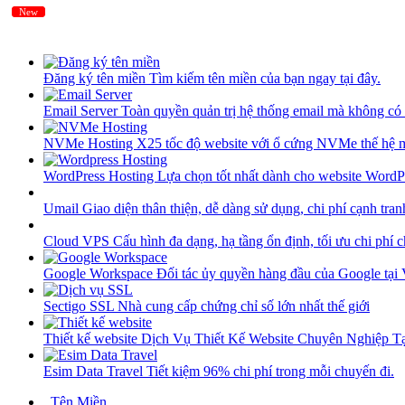
New
New
Đăng ký tên miền
Tìm kiếm tên miền của bạn ngay tại đây.
Email Server
Toàn quyền quản trị hệ thống email mà không có 
NVMe Hosting
X25 tốc độ website với ổ cứng NVMe thế hệ 
WordPress Hosting
Lựa chọn tốt nhất dành cho website WordP
Umail
Giao diện thân thiện, dễ dàng sử dụng, chi phí cạnh tran
Cloud VPS
Cấu hình đa dạng, hạ tầng ổn định, tối ưu chi phí 
Google Workspace
Đối tác ủy quyền hàng đầu của Google tại
Sectigo SSL
Nhà cung cấp chứng chỉ số lớn nhất thế giới
Thiết kế website
Dịch Vụ Thiết Kế Website Chuyên Nghiệp 
Esim Data Travel
Tiết kiệm 96% chi phí trong mỗi chuyến đi.
Tên Miền