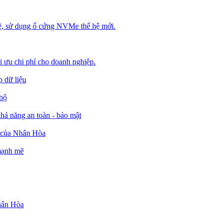
, sử dụng ổ cứng NVMe thế hệ mới.
ối ưu chi phí cho doanh nghiệp.
 dữ liệu
 bộ
ả năng an toàn - bảo mật
o của Nhân Hòa
 mạnh mẽ
Nhân Hòa