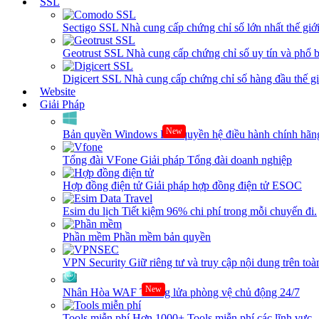
SSL
Sectigo SSL
Nhà cung cấp chứng chỉ số lớn nhất thế giớ
Geotrust SSL
Nhà cung cấp chứng chỉ số uy tín và phổ b
Digicert SSL
Nhà cung cấp chứng chỉ số hàng đầu thế giớ
Website
Giải Pháp
New
Bản quyền Windows
Bản quyền hệ điều hành chính hãng
Tổng đài VFone
Giải pháp Tổng đài doanh nghiệp
Hợp đồng điện tử
Giải pháp hợp đồng điện tử ESOC
Esim du lịch
Tiết kiệm 96% chi phí trong mỗi chuyến đi.
Phần mềm
Phần mềm bản quyền
VPN Security
Giữ riêng tư và truy cập nội dung trên toàn
New
Nhân Hòa WAF
Tường lửa phòng vệ chủ động 24/7
Tools miễn phí
Hơn 1000+ Tools miễn phí các lĩnh vực