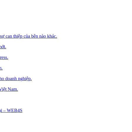
sự can thiệp của bên nào khác.
mới.
ress.
h.
cho doanh nghiệp.
 Việt Nam.
Tại – WEB4S