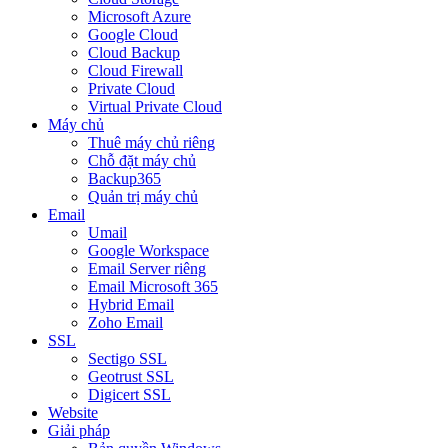
Microsoft Azure
Google Cloud
Cloud Backup
Cloud Firewall
Private Cloud
Virtual Private Cloud
Máy chủ
Thuê máy chủ riêng
Chỗ đặt máy chủ
Backup365
Quản trị máy chủ
Email
Umail
Google Workspace
Email Server riêng
Email Microsoft 365
Hybrid Email
Zoho Email
SSL
Sectigo SSL
Geotrust SSL
Digicert SSL
Website
Giải pháp