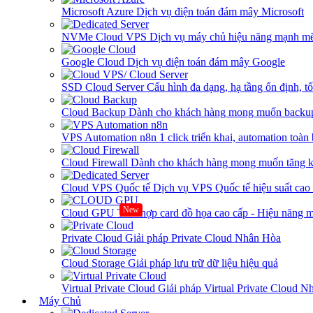
Microsoft Azure
Dịch vụ điện toán đám mây Microsoft
NVMe Cloud VPS
Dịch vụ máy chủ hiệu năng mạnh mẽ
Google Cloud
Dịch vụ điện toán đám mây Google
SSD Cloud Server
Cấu hình đa dạng, hạ tầng ổn định, t
Cloud Backup
Dành cho khách hàng mong muốn backup
VPS Automation n8n
1 click triển khai, automation toàn
Cloud Firewall
Dành cho khách hàng mong muốn tăng kh
Cloud VPS Quốc tế
Dịch vụ VPS Quốc tế hiệu suất ca
New
Cloud GPU
Tích hợp card đồ họa cao cấp - Hiệu năng
Private Cloud
Giải pháp Private Cloud Nhân Hòa
Cloud Storage
Giải pháp lưu trữ dữ liệu hiệu quả
Virtual Private Cloud
Giải pháp Virtual Private Cloud 
Máy Chủ