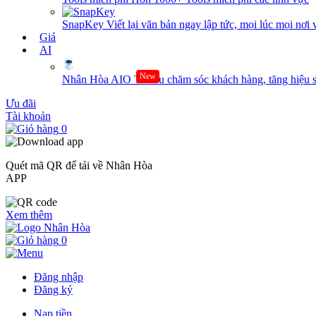
SnapKey
Viết lại văn bản ngay lập tức, mọi lúc mọi nơi 
Giá
AI
New
Nhân Hòa AIO
Tối ưu chăm sóc khách hàng, tăng hiệu s
Ưu đãi
Tài khoản
0
Quét mã QR để tải về Nhân Hòa
APP
Xem thêm
0
Đăng nhập
Đăng ký
Nạp tiền