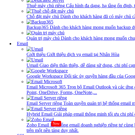
Thuê máy chủ riêng
Cấu hình đa dạng, hạ tầng ổn định, 
Chỗ đặt máy chủ
Dành cho khách hàng đã có máy chủ cần
Backup365
Dành cho khách hàng mong muốn backup dữ
Quản trị máy chủ
Dành cho khách hàng mong muốn chuy
Email
Giới thiệu
Giới thiệu dịch vụ email tại Nhân Hòa
Umail
Giao diện thân thiện, dễ dàng sử dụng, chi phí cạn
Google Workspace
Đối tác ủy quyền hàng đầu của Goog
Email Microsoft 365
Trọn bộ Email Outlook và các ứng 
Point, OneDrive, Forms, OneNote,...
Email Server riêng
Toàn quyền quản trị hệ thống email m
Hybrid Email
Giải pháp email thông minh tối ưu chi phí
New
Zoho Email
Hệ thống email doanh nghiệp riêng tư cùn
trên một nền tảng duy nhất.