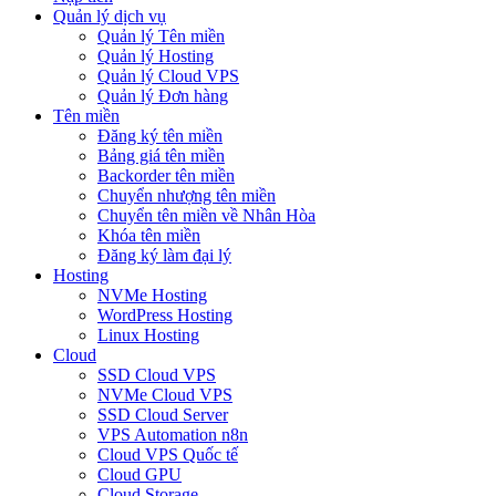
Quản lý dịch vụ
Quản lý Tên miền
Quản lý Hosting
Quản lý Cloud VPS
Quản lý Đơn hàng
Tên miền
Đăng ký tên miền
Bảng giá tên miền
Backorder tên miền
Chuyển nhượng tên miền
Chuyển tên miền về Nhân Hòa
Khóa tên miền
Đăng ký làm đại lý
Hosting
NVMe Hosting
WordPress Hosting
Linux Hosting
Cloud
SSD Cloud VPS
NVMe Cloud VPS
SSD Cloud Server
VPS Automation n8n
Cloud VPS Quốc tế
Cloud GPU
Cloud Storage