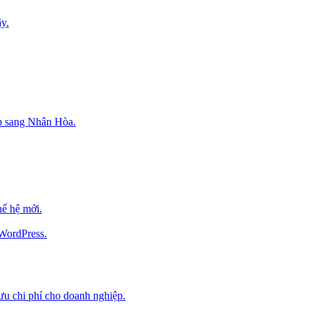
y.
p sang Nhân Hòa.
ế hệ mới.
 WordPress.
 ưu chi phí cho doanh nghiệp.