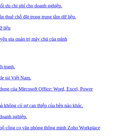
tối ưu chi phí cho doanh nghiệp.
 thuê chỗ đặt trong trung tâm dữ liệu.
 liệu
ên gia quản trị máy chủ của mình
h tranh.
le tại Việt Nam.
dụng của Mircosoft Office: Word, Excel, Power
à không có sự can thiệp của bên nào khác.
 doanh nghiệp.
g bộ công cụ văn phòng thông minh Zoho Workplace