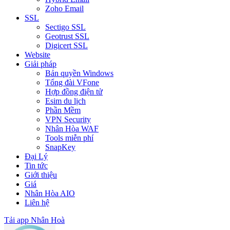
Zoho Email
SSL
Sectigo SSL
Geotrust SSL
Digicert SSL
Website
Giải pháp
Bản quyền Windows
Tổng đài VFone
Hợp đồng điện tử
Esim du lịch
Phần Mềm
VPN Security
Nhân Hòa WAF
Tools miễn phí
SnapKey
Đại Lý
Tin tức
Giới thiệu
Giá
Nhân Hòa AIO
Liên hệ
Tải app Nhân Hoà