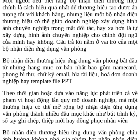
Mọi người đều biết rằng bộ nhận diện thương hiệu
chính là cách hiệu quả nhất để thương hiệu tạo được ấn
tượng tốt với khách hàng, nhưng liệu một bộ nhận diện
thương hiệu có thể giúp doanh nghiệp xây dựng hình
ảnh chuyên nghiệp trong mắt đối tác, hay xa hơn là tự
xây dựng hình ảnh chuyên nghiệp cho chính đội ngũ
của mình hay không. Câu trả lời nằm ở vai trò của một
bộ nhận diện ứng dụng văn phòng
Bộ nhận diện thương hiệu ứng dụng văn phòng bắt đầu
từ những hạng mục cơ bản nhất bao gồm namecard,
phong bì thư, chữ ký email, bìa tài liệu, hoá đơn doanh
nghiệp hay template file PPT
Theo thời gian hoặc dựa vào năng lực phát triển cả về
phạm vi hoạt động lẫn quy mô doanh nghiệp, mà một
thương hiệu có thể mở rộng bộ nhận diện ứng dụng
văn phòng thành nhiều đầu mục khác như bút trình ký,
sổ tay ghi chép, thiệp mời hay đồng phục nhân viên
Bộ nhận diện thương hiệu ứng dụng văn phòng chịu
ảnh hưởng không nhỏ của nhóm hạt nhân nhận diện