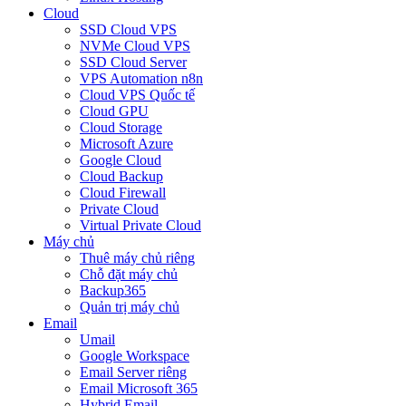
Cloud
SSD Cloud VPS
NVMe Cloud VPS
SSD Cloud Server
VPS Automation n8n
Cloud VPS Quốc tế
Cloud GPU
Cloud Storage
Microsoft Azure
Google Cloud
Cloud Backup
Cloud Firewall
Private Cloud
Virtual Private Cloud
Máy chủ
Thuê máy chủ riêng
Chỗ đặt máy chủ
Backup365
Quản trị máy chủ
Email
Umail
Google Workspace
Email Server riêng
Email Microsoft 365
Hybrid Email