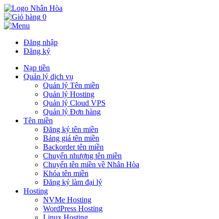
0
Đăng nhập
Đăng ký
Nạp tiền
Quản lý dịch vụ
Quản lý Tên miền
Quản lý Hosting
Quản lý Cloud VPS
Quản lý Đơn hàng
Tên miền
Đăng ký tên miền
Bảng giá tên miền
Backorder tên miền
Chuyển nhượng tên miền
Chuyển tên miền về Nhân Hòa
Khóa tên miền
Đăng ký làm đại lý
Hosting
NVMe Hosting
WordPress Hosting
Linux Hosting