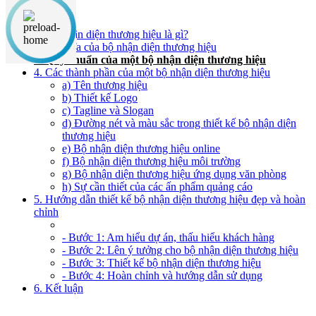
Nội dung chính
1. Bộ nhận diện thương hiệu là gì?
2. Ý nghĩa của bộ nhận diện thương hiệu
3. Quy chuẩn của một bộ nhận diện thương hiệu
4. Các thành phần của một bộ nhận diện thương hiệu
a) Tên thương hiệu
b) Thiết kế Logo
c) Tagline và Slogan
d) Đường nét và màu sắc trong thiết kế bộ nhận diện
thương hiệu
e) Bộ nhận diện thương hiệu online
f) Bộ nhận diện thương hiệu môi trường
g) Bộ nhận diện thương hiệu ứng dụng văn phòng
h) Sự cần thiết của các ấn phẩm quảng cáo
5. Hướng dẫn thiết kế bộ nhận diện thương hiệu đẹp và hoàn
chỉnh
- Bước 1: Am hiểu dự án, thấu hiểu khách hàng
- Bước 2: Lên ý tưởng cho bộ nhận diện thương hiệu
- Bước 3: Thiết kế bộ nhận diện thương hiệu
- Bước 4: Hoàn chỉnh và hướng dẫn sử dụng
6. Kết luận