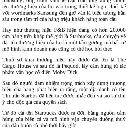
Samsung, ông trùm kinh tế Đại Hàn ứng dụng chính
tên thương hiệu của họ vào trong thiết kế logo, thiết kế
với wordmarks Samsung đến giờ vẫn là biểu tượng hằn
sâu trong tâm trí của hàng triệu khách hàng toàn cầu
Hay như thương hiệu F&B hiện đang có hơn 20.000
cửa hàng trên khắp thế giới là Starbucks, câu chuyện về
đặt tên thương hiệu của họ là một tấm gương mà bất cứ
mô hình kinh doanh nào cũng có thể học hỏi theo
Thuở sơ khai thương hiệu này được đặt tên là The
Cargo House và sau đó là Pequod, lấy cảm hứng từ tác
phẩm văn học cổ điển Moby Dick
Sau đó người đảm nhiệm trọng trách xây dựng thương
hiệu của hãng phát hiện ra rằng, một địa danh có tên
Thị trấn Starbos đã liên tục được nhắc đến và tạo sự chú
ý cho độc giả của quyển sách
Từ đó cái tên Starbucks được ra đời, bằng nguồn cảm
hứng của biển cả và mô hình vận chuyển đường thuỷ
của dân buôn cà phê thời bấy giờ