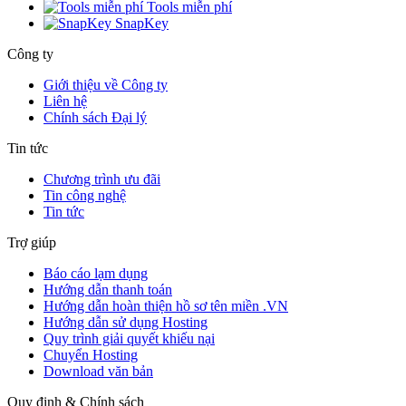
Tools miễn phí
SnapKey
Công ty
Giới thiệu về Công ty
Liên hệ
Chính sách Đại lý
Tin tức
Chương trình ưu đãi
Tin công nghệ
Tin tức
Trợ giúp
Báo cáo lạm dụng
Hướng dẫn thanh toán
Hướng dẫn hoàn thiện hồ sơ tên miền .VN
Hướng dẫn sử dụng Hosting
Quy trình giải quyết khiếu nại
Chuyển Hosting
Download văn bản
Quy định & Chính sách