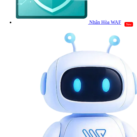
Nhân Hòa WAF
New