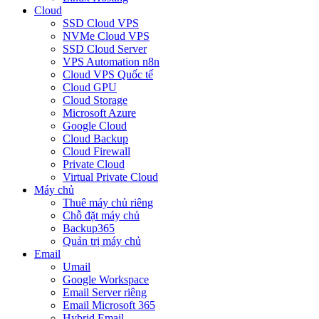
Cloud
SSD Cloud VPS
NVMe Cloud VPS
SSD Cloud Server
VPS Automation n8n
Cloud VPS Quốc tế
Cloud GPU
Cloud Storage
Microsoft Azure
Google Cloud
Cloud Backup
Cloud Firewall
Private Cloud
Virtual Private Cloud
Máy chủ
Thuê máy chủ riêng
Chỗ đặt máy chủ
Backup365
Quản trị máy chủ
Email
Umail
Google Workspace
Email Server riêng
Email Microsoft 365
Hybrid Email