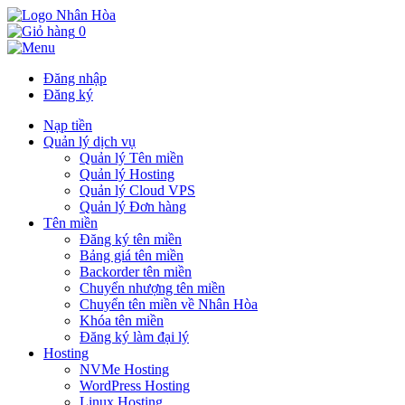
0
Đăng nhập
Đăng ký
Nạp tiền
Quản lý dịch vụ
Quản lý Tên miền
Quản lý Hosting
Quản lý Cloud VPS
Quản lý Đơn hàng
Tên miền
Đăng ký tên miền
Bảng giá tên miền
Backorder tên miền
Chuyển nhượng tên miền
Chuyển tên miền về Nhân Hòa
Khóa tên miền
Đăng ký làm đại lý
Hosting
NVMe Hosting
WordPress Hosting
Linux Hosting