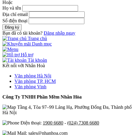
Hoặc
Họ và tên
Địa chỉ email
Số điện thoại
Đăng ký
Bạn đã có tài khoản?
Đăng nhập ngay
Trang chủ
Danh mục
Hỗ trợ
Tài khoản
Kết nối với Nhân Hoà
Văn phòng Hà Nội
Văn phòng TP. HCM
Văn phòng Vinh
Công Ty TNHH Phần Mềm Nhân Hòa
Tầng 4, Tòa 97–99 Láng Hạ, Phường Đống Đa, Thành phố
Hà Nội
Điện thoại:
1900 6680
-
(024) 7308 6680
Mail: sales@nhanhoa.com