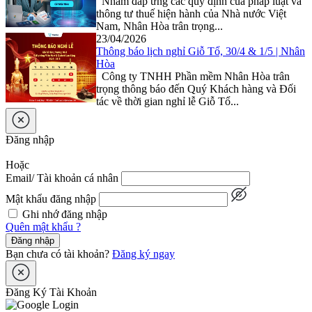
Nhằm đáp ứng các quy định của pháp luật và
thông tư thuế hiện hành của Nhà nước Việt
Nam, Nhân Hòa trân trọng...
23/04/2026
Thông báo lịch nghỉ Giỗ Tổ, 30/4 & 1/5 | Nhân
Hòa
Công ty TNHH Phần mềm Nhân Hòa trân
trọng thông báo đến Quý Khách hàng và Đối
tác về thời gian nghỉ lễ Giỗ Tổ...
Đăng nhập
Hoặc
Email/ Tài khoản cá nhân
Mật khẩu đăng nhập
Ghi nhớ đăng nhập
Quên mật khẩu ?
Đăng nhập
Bạn chưa có tài khoản?
Đăng ký ngay
Đăng Ký Tài Khoản