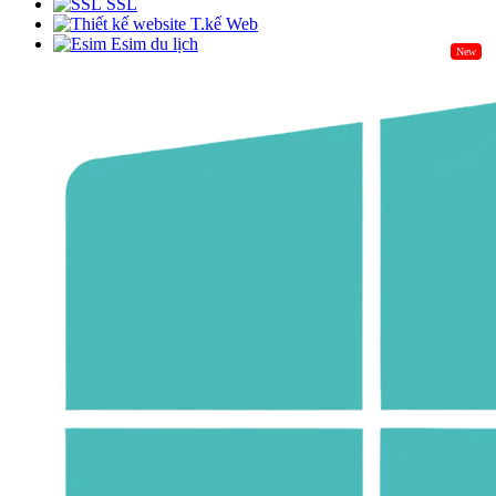
SSL
T.kế Web
Esim du lịch
New