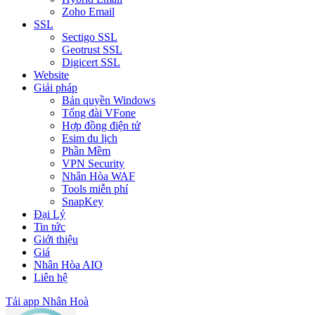
Zoho Email
SSL
Sectigo SSL
Geotrust SSL
Digicert SSL
Website
Giải pháp
Bản quyền Windows
Tổng đài VFone
Hợp đồng điện tử
Esim du lịch
Phần Mềm
VPN Security
Nhân Hòa WAF
Tools miễn phí
SnapKey
Đại Lý
Tin tức
Giới thiệu
Giá
Nhân Hòa AIO
Liên hệ
Tải app Nhân Hoà