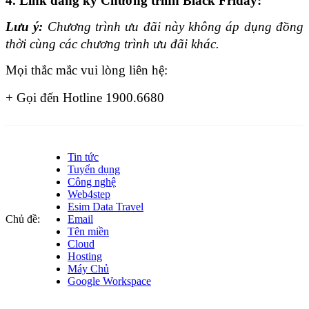
4. Link đăng ký Chương trình Black Friday:
Lưu ý: 
Chương trình ưu đãi này không áp dụng đồng 
thời cùng các chương trình ưu đãi khác.
Mọi thắc mắc vui lòng liên hệ:
+ Gọi đến Hotline 1900.6680
Tin tức
Tuyển dụng
Công nghệ
Web4step
Esim Data Travel
Chủ đề:
Email
Tên miền
Cloud
Hosting
Máy Chủ
Google Workspace