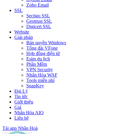
Zoho Email
SSL
Sectigo SSL
Geotrust SSL
Digicert SSL
Website
Giải pháp
Bản quyền Windows
Tổng đài VFone
Hợp đồng điện tử
Esim du lịch
Phần Mềm
VPN Security
Nhân Hòa WAF
Tools miễn phí
SnapKey
Đại Lý
Tin tức
Giới thiệu
Giá
Nhân Hòa AIO
Liên hệ
Tải app Nhân Hoà