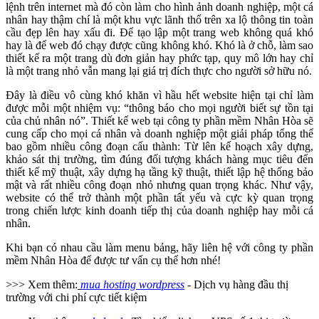
lệnh trên internet mà đó còn làm cho hình ảnh doanh nghiệp, một cá
nhân hay thậm chí là một khu vực lãnh thổ trên xa lộ thông tin toàn
cầu đẹp lên hay xấu đi. Để tạo lập một trang web không quá khó
hay là để web đó chạy được cũng không khó. Khó là ở chỗ, làm sao
thiết kế ra một trang dù đơn giản hay phức tạp, quy mô lớn hay chỉ
là một trang nhỏ vẫn mang lại giá trị đích thực cho người sở hữu nó.
Đây là điều vô cùng khó khăn vì hầu hết website hiện tại chỉ làm
được mỗi một nhiệm vụ: “thông báo cho mọi người biết sự tồn tại
của chủ nhân nó”. Thiết kế web tại công ty phần mềm Nhân Hòa sẽ
cung cấp cho mọi cá nhân và doanh nghiệp một giải pháp tổng thể
bao gồm nhiều công đoạn cấu thành: Từ lên kế hoạch xây dựng,
khảo sát thị trường, tìm đúng đối tượng khách hàng mục tiêu đến
thiết kế mỹ thuật, xây dựng hạ tầng kỹ thuật, thiết lập hệ thống bảo
mật và rất nhiều công đoạn nhỏ nhưng quan trọng khác. Như vậy,
website có thể trở thành một phần tất yếu và cực kỳ quan trọng
trong chiến lược kinh doanh tiếp thị của doanh nghiệp hay mỗi cá
nhân.
Khi bạn có nhau cầu làm menu bảng, hãy liên hệ với công ty phần
mềm Nhân Hòa để được tư vấn cụ thể hơn nhé!
>>> Xem thêm:
mua hosting wordpress
- Dịch vụ hàng đầu thị
trường với chi phí cực tiết kiệm