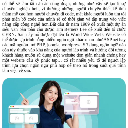
có thể sẽ làm tất cả các công đoạn, nhưng như vậy sẽ tạo ít sự
chuyên nghiệp hơn, vì thường những người chuyên thiết kế tính
thẩm mỹ cao hơn người chuyên đi code, mặt khác người luôn tìm tòi
phát triển bộ code của mình sẽ có thời gian và tập trung vào việc
nâng cấp công nghệ hơn.Bắt đầu từ năm 1989 đề xuất một dự án
siêu văn bản toàn cầu được Tim Berners-Lee đề xuất đến tổ chức
CERN. Sau này nó được đặt tên là World Wide Web. Website có
thể được lập trình bằng nhiều ngôn ngữ khác nhau như ASP.net hay
các mã nguồn mở PHP, joomla, wordpress. Sử dụng ngôn ngữ nào
còn tùy thuộc vào khả năng của người lập trình và hướng đối tượng
khách hàng muốn sử dụng một website đơn giản nhanh chóng hay
một website cầu kỳ phức tạp… có rất nhiều yếu tố để người lập
trình lựa chọn ngôn ngữ phù hợp để theo nó trong suốt quá trình
làm việc về sau.