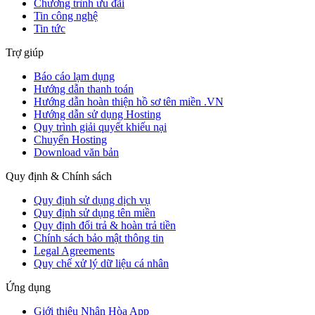
Chương trình ưu đãi
Tin công nghệ
Tin tức
Trợ giúp
Báo cáo lạm dụng
Hướng dẫn thanh toán
Hướng dẫn hoàn thiện hồ sơ tên miền .VN
Hướng dẫn sử dụng Hosting
Quy trình giải quyết khiếu nại
Chuyển Hosting
Download văn bản
Quy định & Chính sách
Quy định sử dụng dịch vụ
Quy định sử dụng tên miền
Quy định đổi trả & hoàn trả tiền
Chính sách bảo mật thông tin
Legal Agreements
Quy chế xử lý dữ liệu cá nhân
Ứng dụng
Giới thiệu Nhân Hòa App