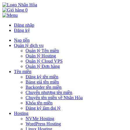
0
Đăng nhập
Đăng ký
Nạp tiền
Quản lý dịch vụ
Quản lý Tên miền
Quản lý Hosting
Quản lý Cloud VPS
Quản lý Đơn hàng
Tên miền
Đăng ký tên miền
Bảng giá tên miền
Backorder tên miền
Chuyển nhượng tên miền
Chuyển tên miền về Nhân Hòa
Khóa tên miền
Đăng ký làm đại lý
Hosting
NVMe Hosting
WordPress Hosting
Linux Hosting