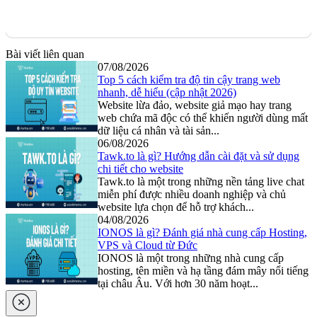
Bài viết liên quan
07/08/2026
Top 5 cách kiểm tra độ tin cậy trang web
nhanh, dễ hiểu (cập nhật 2026)
Website lừa đảo, website giả mạo hay trang
web chứa mã độc có thể khiến người dùng mất
dữ liệu cá nhân và tài sản...
06/08/2026
Tawk.to là gì? Hướng dẫn cài đặt và sử dụng
chi tiết cho website
Tawk.to là một trong những nền tảng live chat
miễn phí được nhiều doanh nghiệp và chủ
website lựa chọn để hỗ trợ khách...
04/08/2026
IONOS là gì? Đánh giá nhà cung cấp Hosting,
VPS và Cloud từ Đức
IONOS là một trong những nhà cung cấp
hosting, tên miền và hạ tầng đám mây nổi tiếng
tại châu Âu. Với hơn 30 năm hoạt...