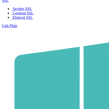
SSL
Sectigo SSL
Geotrust SSL
Digicert SSL
Giải Pháp