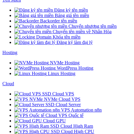
Đăng ký tên miền
Bảng giá tên miền
Backorder tên miền
Chuyển nhượng tên miền
Chuyển tên miền về Nhân Hòa
Khóa tên miền
Đăng ký làm đại lý
Hosting
NVMe Hosting
WordPress Hosting
Linux Hosting
Cloud
SSD Cloud VPS
NVMe Cloud VPS
SSD Cloud Server
VPS Automation n8n
Cloud VPS Quốc tế
Cloud GPU
SSD Cloud High Ram
SSD Cloud High CPU