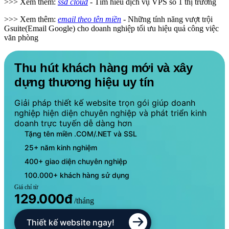
>>> Xem thêm:
ssd cloud
- Tìm hiểu dịch vụ VPS số 1 thị trường
>>> Xem thêm:
email theo tên miền
- Những tính năng vượt trội
Gsuite(Email Google) cho doanh nghiệp tối ưu hiệu quả công việc
văn phòng
Thu hút khách hàng mới và xây
dựng thương hiệu uy tín
Giải pháp thiết kế website trọn gói giúp doanh
nghiệp hiện diện chuyên nghiệp và phát triển kinh
doanh trực tuyến dễ dàng hơn
Tặng tên miền .COM/.NET và SSL
25+ năm kinh nghiệm
400+ giao diện chuyên nghiệp
100.000+ khách hàng sử dụng
Giá chỉ từ
129.000đ
/tháng
Thiết kế website ngay!