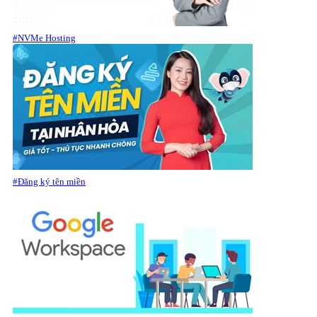
#NVMe Hosting
#Đăng ký tên miền