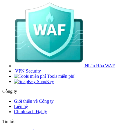
Nhân Hòa WAF
VPN Security
Tools miễn phí
SnapKey
Công ty
Giới thiệu về Công ty
Liên hệ
Chính sách Đại lý
Tin tức