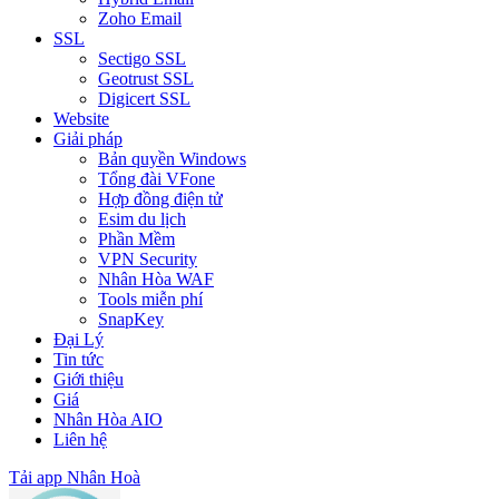
Zoho Email
SSL
Sectigo SSL
Geotrust SSL
Digicert SSL
Website
Giải pháp
Bản quyền Windows
Tổng đài VFone
Hợp đồng điện tử
Esim du lịch
Phần Mềm
VPN Security
Nhân Hòa WAF
Tools miễn phí
SnapKey
Đại Lý
Tin tức
Giới thiệu
Giá
Nhân Hòa AIO
Liên hệ
Tải app Nhân Hoà