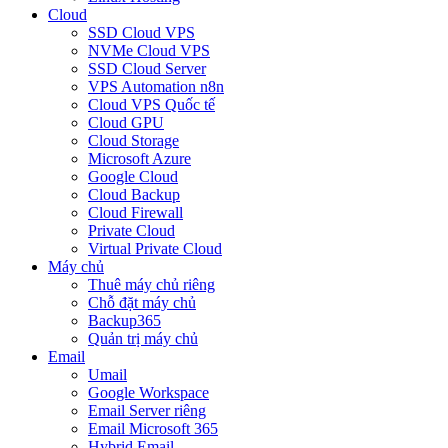
Cloud
SSD Cloud VPS
NVMe Cloud VPS
SSD Cloud Server
VPS Automation n8n
Cloud VPS Quốc tế
Cloud GPU
Cloud Storage
Microsoft Azure
Google Cloud
Cloud Backup
Cloud Firewall
Private Cloud
Virtual Private Cloud
Máy chủ
Thuê máy chủ riêng
Chỗ đặt máy chủ
Backup365
Quản trị máy chủ
Email
Umail
Google Workspace
Email Server riêng
Email Microsoft 365
Hybrid Email