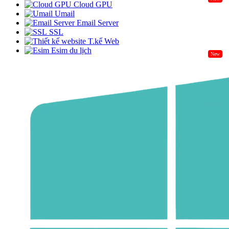
Cloud GPU
Umail
Email Server
SSL
T.kế Web
Esim du lịch
New