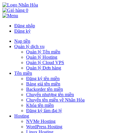
0
Đăng nhập
Đăng ký
Nạp tiền
Quản lý dịch vụ
Quản lý Tên miền
Quản lý Hosting
Quản lý Cloud VPS
Quản lý Đơn hàng
Tên miền
Đăng ký tên miền
Bảng giá tên miền
Backorder tên miền
Chuyển nhượng tên miền
Chuyển tên miền về Nhân Hòa
Khóa tên miền
Đăng ký làm đại lý
Hosting
NVMe Hosting
WordPress Hosting
Linux Hosting