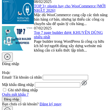
08/02/2025
TOP 3+ plugin hay cho WooCommerce [MỚI
NHẤT 2026]
Mặc dù WooCommerce cung cấp các tính năng
bán hàng cơ bản, nhưng lại thiếu các công cụ
chuyên sâu để quản lý cửa hàng...
07/02/2025
Top 7 page builder được KHUYÊN DÙNG
nhiều nhất
Page builder trong WordPress là công cụ hữu
ích hỗ trợ người dùng xây dựng website mà
không cần có kiến thức lập trình...
Đăng nhập
Hoặc
Email/ Tài khoản cá nhân
Mật khẩu đăng nhập
Ghi nhớ đăng nhập
Quên mật khẩu ?
Đăng nhập
Bạn chưa có tài khoản?
Đăng ký ngay