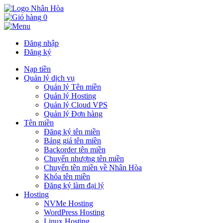
0
Đăng nhập
Đăng ký
Nạp tiền
Quản lý dịch vụ
Quản lý Tên miền
Quản lý Hosting
Quản lý Cloud VPS
Quản lý Đơn hàng
Tên miền
Đăng ký tên miền
Bảng giá tên miền
Backorder tên miền
Chuyển nhượng tên miền
Chuyển tên miền về Nhân Hòa
Khóa tên miền
Đăng ký làm đại lý
Hosting
NVMe Hosting
WordPress Hosting
Linux Hosting