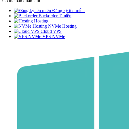
Có thể bạn quan tâm
Đăng ký tên miền
Backorder T.miền
Hosting
NVMe Hosting
Cloud VPS
VPS NVMe