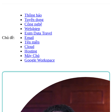
Thông báo
Tuyển dụng
Công nghệ
Web4step
Esim Data Travel
Chủ đề:
Email
Tên miền
Cloud
Hosting
Máy Chủ
Google Workspace