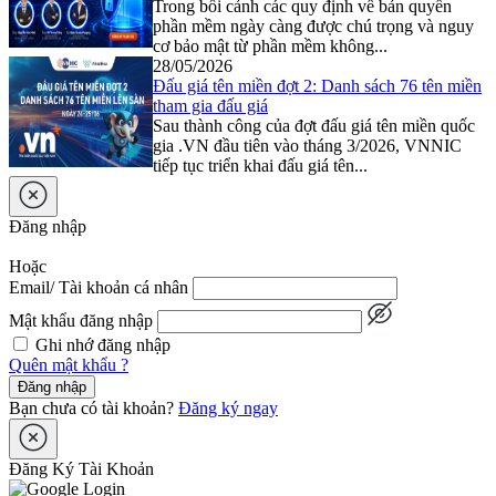
Trong bối cảnh các quy định về bản quyền
phần mềm ngày càng được chú trọng và nguy
cơ bảo mật từ phần mềm không...
28/05/2026
Đấu giá tên miền đợt 2: Danh sách 76 tên miền
tham gia đấu giá
Sau thành công của đợt đấu giá tên miền quốc
gia .VN đầu tiên vào tháng 3/2026, VNNIC
tiếp tục triển khai đấu giá tên...
Đăng nhập
Hoặc
Email/ Tài khoản cá nhân
Mật khẩu đăng nhập
Ghi nhớ đăng nhập
Quên mật khẩu ?
Đăng nhập
Bạn chưa có tài khoản?
Đăng ký ngay
Đăng Ký Tài Khoản