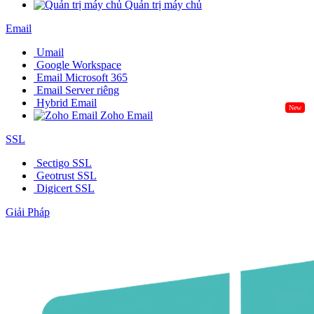
Quản trị máy chủ
Email
Umail
Google Workspace
Email Microsoft 365
Email Server riêng
Hybrid Email
New
Zoho Email
SSL
Sectigo SSL
Geotrust SSL
Digicert SSL
Giải Pháp