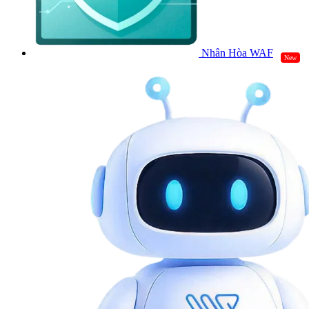
Nhân Hòa WAF
New