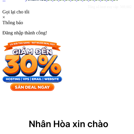
Tổng số lượt truy cập: 569,602
Gọi lại cho tôi
×
Thông báo
Đăng nhập thành công!
×
Nhân Hòa xin chào