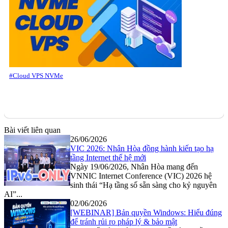
#Cloud VPS NVMe
Bài viết liên quan
26/06/2026
VIC 2026: Nhân Hòa đồng hành kiến tạo hạ
tầng Internet thế hệ mới
Ngày 19/06/2026, Nhân Hòa mang đến
VNNIC Internet Conference (VIC) 2026 hệ
sinh thái “Hạ tầng số sẵn sàng cho kỷ nguyên
AI”...
02/06/2026
[WEBINAR] Bản quyền Windows: Hiểu đúng
để tránh rủi ro pháp lý & bảo mật