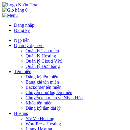
0
Đăng nhập
Đăng ký
Nạp tiền
Quản lý dịch vụ
Quản lý Tên miền
Quản lý Hosting
Quản lý Cloud VPS
Quản lý Đơn hàng
Tên miền
Đăng ký tên miền
Bảng giá tên miền
Backorder tên miền
Chuyển nhượng tên miền
Chuyển tên miền về Nhân Hòa
Khóa tên miền
Đăng ký làm đại lý
Hosting
NVMe Hosting
WordPress Hosting
Linux Hosting