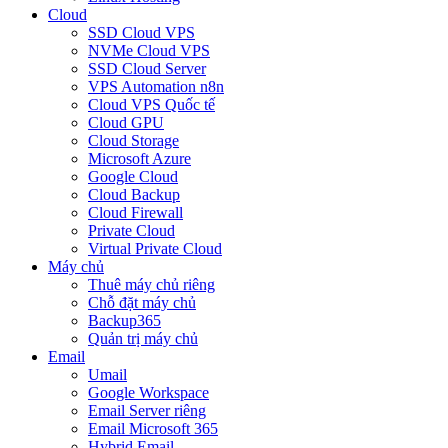
Cloud
SSD Cloud VPS
NVMe Cloud VPS
SSD Cloud Server
VPS Automation n8n
Cloud VPS Quốc tế
Cloud GPU
Cloud Storage
Microsoft Azure
Google Cloud
Cloud Backup
Cloud Firewall
Private Cloud
Virtual Private Cloud
Máy chủ
Thuê máy chủ riêng
Chỗ đặt máy chủ
Backup365
Quản trị máy chủ
Email
Umail
Google Workspace
Email Server riêng
Email Microsoft 365
Hybrid Email