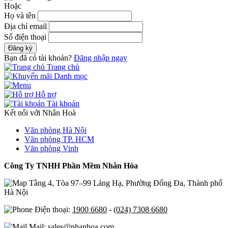
Hoặc
Họ và tên
Địa chỉ email
Số điện thoại
Đăng ký
Bạn đã có tài khoản?
Đăng nhập ngay
Trang chủ
Danh mục
Hỗ trợ
Tài khoản
Kết nối với Nhân Hoà
Văn phòng Hà Nội
Văn phòng TP. HCM
Văn phòng Vinh
Công Ty TNHH Phần Mềm Nhân Hòa
Tầng 4, Tòa 97–99 Láng Hạ, Phường Đống Đa, Thành phố
Hà Nội
Điện thoại:
1900 6680
-
(024) 7308 6680
Mail: sales@nhanhoa.com