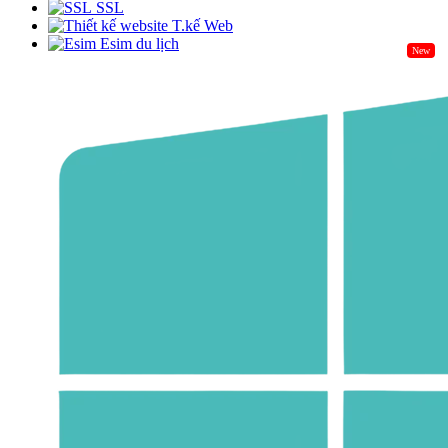
SSL
T.kế Web
Esim du lịch
New