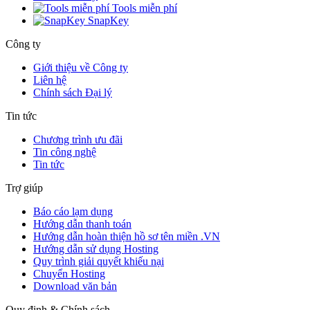
Tools miễn phí
SnapKey
Công ty
Giới thiệu về Công ty
Liên hệ
Chính sách Đại lý
Tin tức
Chương trình ưu đãi
Tin công nghệ
Tin tức
Trợ giúp
Báo cáo lạm dụng
Hướng dẫn thanh toán
Hướng dẫn hoàn thiện hồ sơ tên miền .VN
Hướng dẫn sử dụng Hosting
Quy trình giải quyết khiếu nại
Chuyển Hosting
Download văn bản
Quy định & Chính sách