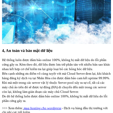
4, An toàn và bảo mật dữ liệu
Hệ thống luôn được đảm bảo online 100%, không bị mất dữ liệu do lỗi phần
cứng gây ra. Kèm theo đó, dữ liệu được lưu trữ phân tán với nhiều bản sao khác
nhau kết hợp cơ chế kiểm tra lại giúp loại bỏ các hỏng hóc dữ liệu.
Bên cạnh những ưu điểm vô cùng tuyệt vời mà Cloud Server đem lại, khi khách
hàng đăng ký dịch vụ tại Nhân Hòa còn được đảm bảo cam kết uptime 99.99%.
Khi mà một trong các server vật lý thuộc Server pool xảy ra sự cố, tất cả các
máy chủ ảo trên đó sẽ được tự động (HA) di chuyển đến một trong các server
còn lại, không làm gián đoạn các máy chủ Cloud Server.
Do đó hệ thống luôn được đảm bảo online 100%, không bị mất dữ liệu do lỗi
phần cứng gây ra.
>>> Xem thêm:
mua hosting cho wordpress
- Dịch vụ hàng đầu thị trường với
chi phí cực tiết kiệm