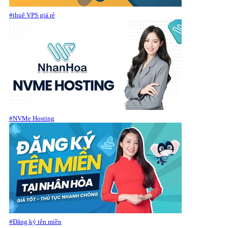
#thuê VPS giá rẻ
#NVMe Hosting
#Đăng ký tên miền