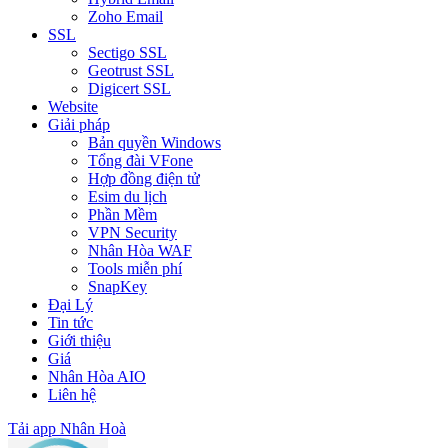
Zoho Email
SSL
Sectigo SSL
Geotrust SSL
Digicert SSL
Website
Giải pháp
Bản quyền Windows
Tổng đài VFone
Hợp đồng điện tử
Esim du lịch
Phần Mềm
VPN Security
Nhân Hòa WAF
Tools miễn phí
SnapKey
Đại Lý
Tin tức
Giới thiệu
Giá
Nhân Hòa AIO
Liên hệ
Tải app Nhân Hoà