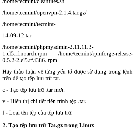
/home/tecmint/cleanfiles.sh
/home/tecmint/openvpn-2.1.4.tar.gz/
/home/tecmint/tecmint-
14-09-12.tar
/home/tecmint/phpmyadmin-2.11.11.3-
1.el5.rf.noarch.rpm /home/tecmint/rpmforge-release-
0.5.2-2.el5.rf.i386. rpm
Hãy thảo luận về từng yếu tố được sử dụng trong lệnh
trên để tạo tệp lưu trữ tar.
c - Tạo tệp lưu trữ .tar mới.
v - Hiển thị chi tiết tiến trình tệp .tar.
f - Loại tên tệp của tệp lưu trữ.
2. Tạo tệp lưu trữ Tar.gz trong Linux