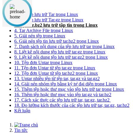
Nội dung chính
1. Tạo tệp lưu trữ Tar trong Linux
2. Tạo tệp lưu trữ Tar.gz trong Linux
3. Tạo tar.bz2 lưu trữ tập tin trong Linux
4. Tar Archive File trong Linux
5. Giải nén tệp trong Linux
6. Giải nén tệp tin lưu trữ tar.bz2 trong Linux
7. Danh sách nội dung của tệp lưu trữ tar trong Linux
8. Liệt kê nội dung tệp lưu trữ tar.gz trong Linux
9. Liệt kê nội dung tệp lưu trữ tar.gz2 trong Linux
10. Tệp đơn Untar trong Linux
11. Tệp đơn Untar từ tệp tar.gz trong Linux
12. Tệp đơn Untar từ tệp tar.bz2 trong Linux
13. Untar nhiều tệp từ tệp tar, tar.gz và tar.gz2
14. Giải nén nhóm tệp bằng ký tự đại diện trong Linux
15. Thêm tệp hoặc thư mục vào tệp lưu trữ tar trong Linux
16. Thêm tệp hoặc thư mục vào tệp tar.gz và tar.bz2
17. Cách xác thực các tệp lưu trữ tar, tar.gz, tar.bz2
18. Đo lường kích thước của các tệp lưu trữ tar, tar.gz, tar.bz2
Kết luận
Tin tức