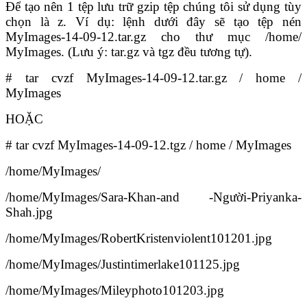
Để tạo nên 1 tệp lưu trữ gzip tệp chúng tôi sử dụng tùy
chọn là z. Ví dụ: lệnh dưới đây sẽ tạo tệp nén
MyImages-14-09-12.tar.gz cho thư mục /home/
MyImages. (Lưu ý: tar.gz và tgz đều tương tự).
# tar cvzf MyImages-14-09-12.tar.gz / home /
MyImages
HOẶC
# tar cvzf MyImages-14-09-12.tgz / home / MyImages
/home/MyImages/
/home/MyImages/Sara-Khan-and -Người-Priyanka-
Shah.jpg
/home/MyImages/RobertKristenviolent101201.jpg
/home/MyImages/Justintimerlake101125.jpg
/home/MyImages/Mileyphoto101203.jpg