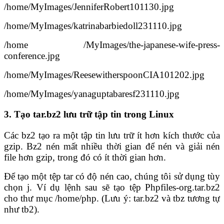
/home/MyImages/JenniferRobert101130.jpg
/home/MyImages/katrinabarbiedoll231110.jpg
/home /MyImages/the-japanese-wife-press-
conference.jpg
/home/MyImages/ReesewitherspoonCIA101202.jpg
/home/MyImages/yanaguptabaresf231110.jpg
3. Tạo tar.bz2 lưu trữ tập tin trong Linux
Các bz2 tạo ra một tập tin lưu trữ ít hơn kích thước của
gzip. Bz2 nén mất nhiều thời gian để nén và giải nén
file hơn gzip, trong đó có ít thời gian hơn.
Để tạo một tệp tar có độ nén cao, chúng tôi sử dụng tùy
chọn j. Ví dụ lệnh sau sẽ tạo tệp Phpfiles-org.tar.bz2
cho thư mục /home/php. (Lưu ý: tar.bz2 và tbz tương tự
như tb2).