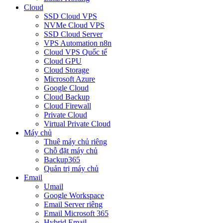
Cloud
SSD Cloud VPS
NVMe Cloud VPS
SSD Cloud Server
VPS Automation n8n
Cloud VPS Quốc tế
Cloud GPU
Cloud Storage
Microsoft Azure
Google Cloud
Cloud Backup
Cloud Firewall
Private Cloud
Virtual Private Cloud
Máy chủ
Thuê máy chủ riêng
Chỗ đặt máy chủ
Backup365
Quản trị máy chủ
Email
Umail
Google Workspace
Email Server riêng
Email Microsoft 365
Hybrid Email