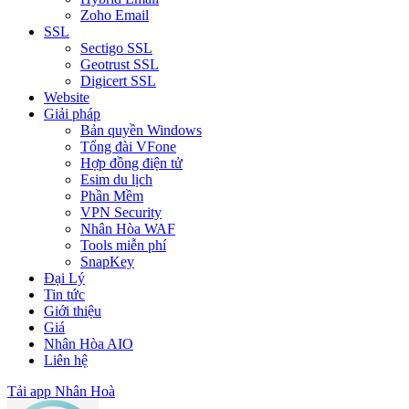
Zoho Email
SSL
Sectigo SSL
Geotrust SSL
Digicert SSL
Website
Giải pháp
Bản quyền Windows
Tổng đài VFone
Hợp đồng điện tử
Esim du lịch
Phần Mềm
VPN Security
Nhân Hòa WAF
Tools miễn phí
SnapKey
Đại Lý
Tin tức
Giới thiệu
Giá
Nhân Hòa AIO
Liên hệ
Tải app Nhân Hoà