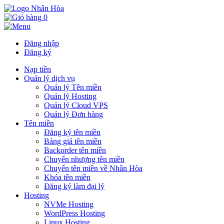
0
Đăng nhập
Đăng ký
Nạp tiền
Quản lý dịch vụ
Quản lý Tên miền
Quản lý Hosting
Quản lý Cloud VPS
Quản lý Đơn hàng
Tên miền
Đăng ký tên miền
Bảng giá tên miền
Backorder tên miền
Chuyển nhượng tên miền
Chuyển tên miền về Nhân Hòa
Khóa tên miền
Đăng ký làm đại lý
Hosting
NVMe Hosting
WordPress Hosting
Linux Hosting