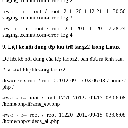
staging.tecmint.com-error_log.2
-rw-r - r-- root / root 211 2011-12-21 11:30:56
staging.tecmint.com-error_log.3
-rw- r - r-- root / root 211 2011-11-20 17:28:24
staging.tecmint.com-error_log.4
9. Liệt kê nội dung tệp lưu trữ tar.gz2 trong Linux
Để liệt kê nội dung của tệp tar.bz2, bạn đưa ra lệnh sau.
# tar -tvf Phpfiles-org.tar.bz2
drwxr-xr-x root / root 0 2012-09-15 03:06:08 / home /
php /
-rw-r - r-- root / root 1751 2012- 09-15 03:06:08
/home/php/iframe_ew.php
-rw-r - r-- root / root 11220 2012-09-15 03:06:08
/home/php/videos_all.php