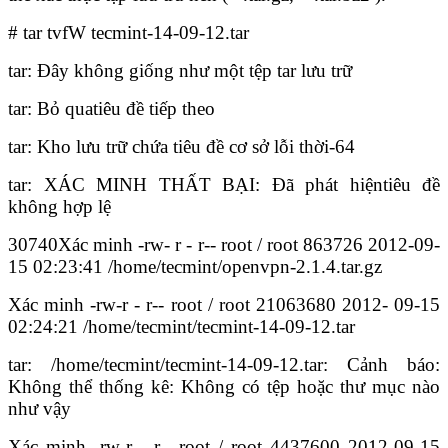
# tar tvfW tecmint-14-09-12.tar
tar: Đây không giống như một tệp tar lưu trữ
tar: Bỏ quatiêu đề tiếp theo
tar: Kho lưu trữ chứa tiêu đề cơ sở lỗi thời-64
tar: XÁC MINH THẤT BẠI: Đã phát hiệntiêu đề
không hợp lệ
30740Xác minh -rw- r - r-- root / root 863726 2012-09-
15 02:23:41 /home/tecmint/openvpn-2.1.4.tar.gz
Xác minh -rw-r - r-- root / root 21063680 2012- 09-15
02:24:21 /home/tecmint/tecmint-14-09-12.tar
tar: /home/tecmint/tecmint-14-09-12.tar: Cảnh báo:
Không thể thống kê: Không có tệp hoặc thư mục nào
như vậy
Xác minh -rw-r - r-- root / root 4437600 2012-09-15