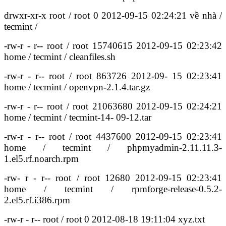
drwxr-xr-x root / root 0 2012-09-15 02:24:21 về nhà /
tecmint /
-rw-r - r-- root / root 15740615 2012-09-15 02:23:42
home / tecmint / cleanfiles.sh
-rw-r - r-- root / root 863726 2012-09- 15 02:23:41
home / tecmint / openvpn-2.1.4.tar.gz
-rw-r - r-- root / root 21063680 2012-09-15 02:24:21
home / tecmint / tecmint-14- 09-12.tar
-rw-r - r-- root / root 4437600 2012-09-15 02:23:41
home / tecmint / phpmyadmin-2.11.11.3-
1.el5.rf.noarch.rpm
-rw- r - r-- root / root 12680 2012-09-15 02:23:41
home / tecmint / rpmforge-release-0.5.2-
2.el5.rf.i386.rpm
-rw-r - r-- root / root 0 2012-08-18 19:11:04 xyz.txt