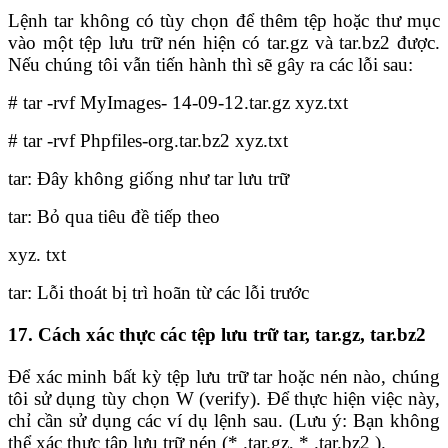
Lệnh tar không có tùy chọn để thêm tệp hoặc thư mục
vào một tệp lưu trữ nén hiện có tar.gz và tar.bz2 được.
Nếu chúng tôi vẫn tiến hành thì sẽ gây ra các lỗi sau:
# tar -rvf MyImages- 14-09-12.tar.gz xyz.txt
# tar -rvf Phpfiles-org.tar.bz2 xyz.txt
tar: Đây không giống như tar lưu trữ
tar: Bỏ qua tiêu đề tiếp theo
xyz. txt
tar: Lỗi thoát bị trì hoãn từ các lỗi trước
17. Cách xác thực các tệp lưu trữ tar, tar.gz, tar.bz2
Để xác minh bất kỳ tệp lưu trữ tar hoặc nén nào, chúng
tôi sử dụng tùy chọn W (verify). Để thực hiện việc này,
chỉ cần sử dụng các ví dụ lệnh sau. (Lưu ý: Bạn không
thể xác thực tập lưu trữ nén (* .tar.gz, * .tar.bz2 ).