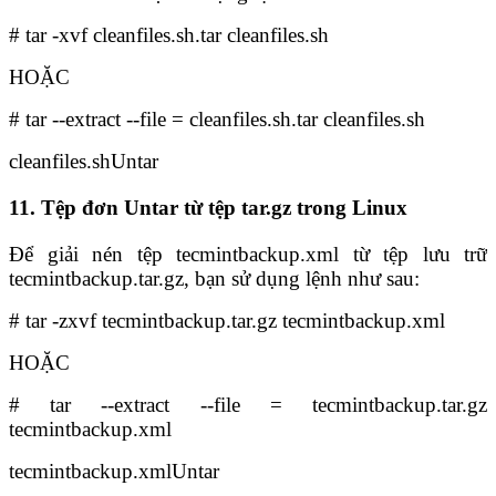
# tar -xvf cleanfiles.sh.tar cleanfiles.sh
HOẶC
# tar --extract --file = cleanfiles.sh.tar cleanfiles.sh
cleanfiles.shUntar
11. Tệp đơn Untar từ tệp tar.gz trong Linux
Để giải nén tệp tecmintbackup.xml từ tệp lưu trữ
tecmintbackup.tar.gz, bạn sử dụng lệnh như sau:
# tar -zxvf tecmintbackup.tar.gz tecmintbackup.xml
HOẶC
# tar --extract --file = tecmintbackup.tar.gz
tecmintbackup.xml
tecmintbackup.xmlUntar