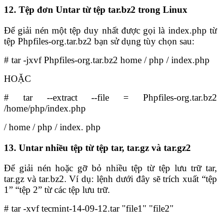
12. Tệp đơn Untar từ tệp tar.bz2 trong Linux
Để giải nén một tệp duy nhất được gọi là index.php từ
tệp Phpfiles-org.tar.bz2 bạn sử dụng tùy chọn sau:
# tar -jxvf Phpfiles-org.tar.bz2 home / php / index.php
HOẶC
# tar --extract --file = Phpfiles-org.tar.bz2
/home/php/index.php
/ home / php / index. php
13. Untar nhiều tệp từ tệp tar, tar.gz và tar.gz2
Để giải nén hoặc gỡ bỏ nhiều tệp từ tệp lưu trữ tar,
tar.gz và tar.bz2. Ví dụ: lệnh dưới đây sẽ trích xuất “tệp
1” “tệp 2” từ các tệp lưu trữ.
# tar -xvf tecmint-14-09-12.tar "file1" "file2"