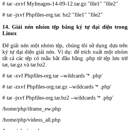
# tar -zxvf MyImages-14-09-12.tar.gz "file1" "file2"
# tar -jxvf Phpfiles-org.tar. bz2 "file1" "file2"
14. Giải nén nhóm tệp bằng ký tự đại diện trong
Linux
Để giải nén một nhóm tệp, chúng tôi sử dụng dựa trên
ký tự đại diện giải nén. Ví dụ: để trích xuất một nhóm
tất cả các tệp có mẫu bắt đầu bằng .php từ tệp lưu trữ
tar, tar.gz và tar.bz2.
# tar -xvf Phpfiles-org.tar --wildcards '* .php'
# tar -zxvf Phpfiles-org.tar.gz --wildcards '* .php'
# tar -jxvf Phpfiles-org.tar.bz2 --wildcards '* .php'
/home/php/iframe_ew.php
/home/php/videos_all.php