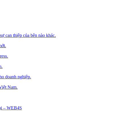
sự can thiệp của bên nào khác.
mới.
ress.
h.
cho doanh nghiệp.
 Việt Nam.
Tại – WEB4S