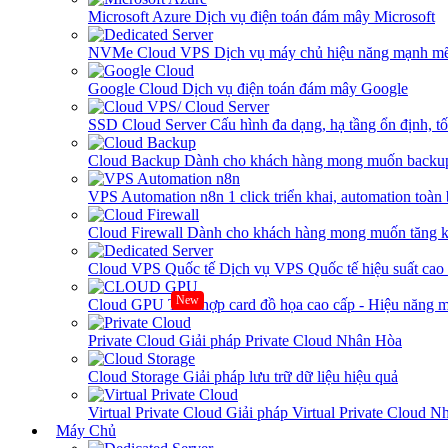
Microsoft Azure
Dịch vụ điện toán đám mây Microsoft
NVMe Cloud VPS
Dịch vụ máy chủ hiệu năng mạnh mẽ
Google Cloud
Dịch vụ điện toán đám mây Google
SSD Cloud Server
Cấu hình đa dạng, hạ tầng ổn định, t
Cloud Backup
Dành cho khách hàng mong muốn backup
VPS Automation n8n
1 click triển khai, automation toàn
Cloud Firewall
Dành cho khách hàng mong muốn tăng kh
Cloud VPS Quốc tế
Dịch vụ VPS Quốc tế hiệu suất ca
New
Cloud GPU
Tích hợp card đồ họa cao cấp - Hiệu năng
Private Cloud
Giải pháp Private Cloud Nhân Hòa
Cloud Storage
Giải pháp lưu trữ dữ liệu hiệu quả
Virtual Private Cloud
Giải pháp Virtual Private Cloud 
Máy Chủ