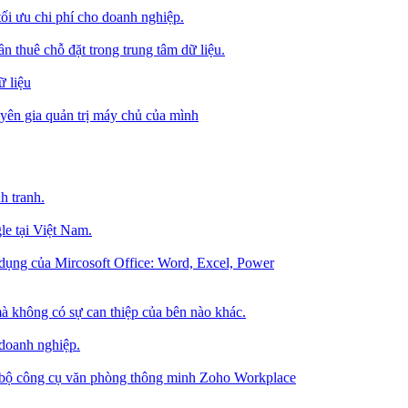
tối ưu chi phí cho doanh nghiệp.
 thuê chỗ đặt trong trung tâm dữ liệu.
 liệu
ên gia quản trị máy chủ của mình
h tranh.
le tại Việt Nam.
dụng của Mircosoft Office: Word, Excel, Power
à không có sự can thiệp của bên nào khác.
 doanh nghiệp.
g bộ công cụ văn phòng thông minh Zoho Workplace