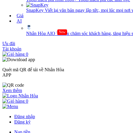
SnapKey
Viết lại văn bản ngay lập tức, mọi lúc mọi nơi 
Giá
AI
New
Nhân Hòa AIO
Tối ưu chăm sóc khách hàng, tăng hiệu s
Ưu đãi
Tài khoản
0
Quét mã QR để tải về Nhân Hòa
APP
Xem thêm
0
Đăng nhập
Đăng ký
Nạp tiền