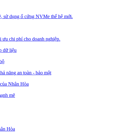
, sử dụng ổ cứng NVMe thế hệ mới.
ối ưu chi phí cho doanh nghiệp.
 dữ liệu
 bộ
ả năng an toàn - bảo mật
o của Nhân Hòa
 mạnh mẽ
Nhân Hòa