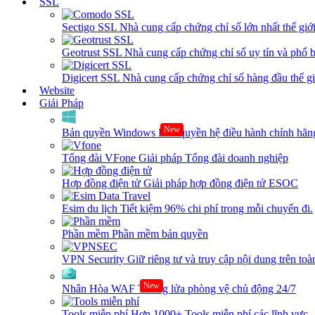
SSL
Sectigo SSL
Nhà cung cấp chứng chỉ số lớn nhất thế giớ
Geotrust SSL
Nhà cung cấp chứng chỉ số uy tín và phổ b
Digicert SSL
Nhà cung cấp chứng chỉ số hàng đầu thế giớ
Website
Giải Pháp
New
Bản quyền Windows
Bản quyền hệ điều hành chính hãng
Tổng đài VFone
Giải pháp Tổng đài doanh nghiệp
Hợp đồng điện tử
Giải pháp hợp đồng điện tử ESOC
Esim du lịch
Tiết kiệm 96% chi phí trong mỗi chuyến đi.
Phần mềm
Phần mềm bản quyền
VPN Security
Giữ riêng tư và truy cập nội dung trên toàn
New
Nhân Hòa WAF
Tường lửa phòng vệ chủ động 24/7
Tools miễn phí
Hơn 1000+ Tools miễn phí các lĩnh vực