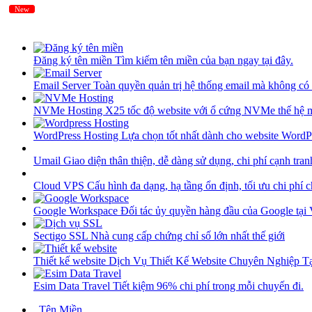
New
New
Đăng ký tên miền
Tìm kiếm tên miền của bạn ngay tại đây.
Email Server
Toàn quyền quản trị hệ thống email mà không có 
NVMe Hosting
X25 tốc độ website với ổ cứng NVMe thế hệ 
WordPress Hosting
Lựa chọn tốt nhất dành cho website WordP
Umail
Giao diện thân thiện, dễ dàng sử dụng, chi phí cạnh tran
Cloud VPS
Cấu hình đa dạng, hạ tầng ổn định, tối ưu chi phí 
Google Workspace
Đối tác ủy quyền hàng đầu của Google tại
Sectigo SSL
Nhà cung cấp chứng chỉ số lớn nhất thế giới
Thiết kế website
Dịch Vụ Thiết Kế Website Chuyên Nghiệp 
Esim Data Travel
Tiết kiệm 96% chi phí trong mỗi chuyến đi.
Tên Miền