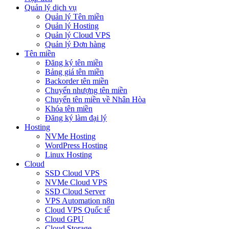
Quản lý dịch vụ
Quản lý Tên miền
Quản lý Hosting
Quản lý Cloud VPS
Quản lý Đơn hàng
Tên miền
Đăng ký tên miền
Bảng giá tên miền
Backorder tên miền
Chuyển nhượng tên miền
Chuyển tên miền về Nhân Hòa
Khóa tên miền
Đăng ký làm đại lý
Hosting
NVMe Hosting
WordPress Hosting
Linux Hosting
Cloud
SSD Cloud VPS
NVMe Cloud VPS
SSD Cloud Server
VPS Automation n8n
Cloud VPS Quốc tế
Cloud GPU
Cloud Storage