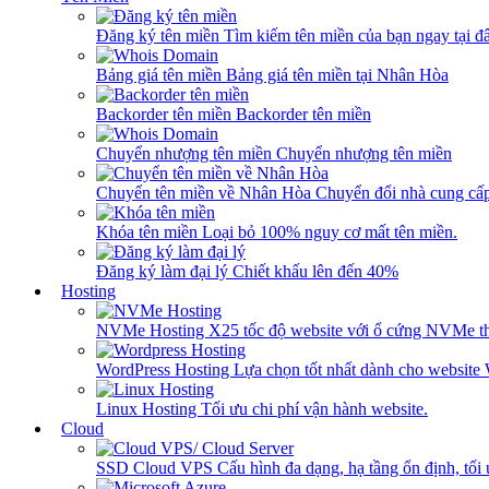
Đăng ký tên miền
Tìm kiếm tên miền của bạn ngay tại đâ
Bảng giá tên miền
Bảng giá tên miền tại Nhân Hòa
Backorder tên miền
Backorder tên miền
Chuyển nhượng tên miền
Chuyển nhượng tên miền
Chuyển tên miền về Nhân Hòa
Chuyển đổi nhà cung cấ
Khóa tên miền
Loại bỏ 100% nguy cơ mất tên miền.
Đăng ký làm đại lý
Chiết khấu lên đến 40%
Hosting
NVMe Hosting
X25 tốc độ website với ổ cứng NVMe th
WordPress Hosting
Lựa chọn tốt nhất dành cho website
Linux Hosting
Tối ưu chi phí vận hành website.
Cloud
SSD Cloud VPS
Cấu hình đa dạng, hạ tầng ổn định, tối