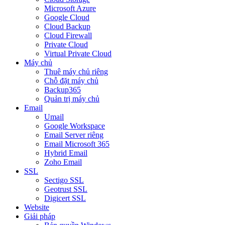
Microsoft Azure
Google Cloud
Cloud Backup
Cloud Firewall
Private Cloud
Virtual Private Cloud
Máy chủ
Thuê máy chủ riêng
Chỗ đặt máy chủ
Backup365
Quản trị máy chủ
Email
Umail
Google Workspace
Email Server riêng
Email Microsoft 365
Hybrid Email
Zoho Email
SSL
Sectigo SSL
Geotrust SSL
Digicert SSL
Website
Giải pháp