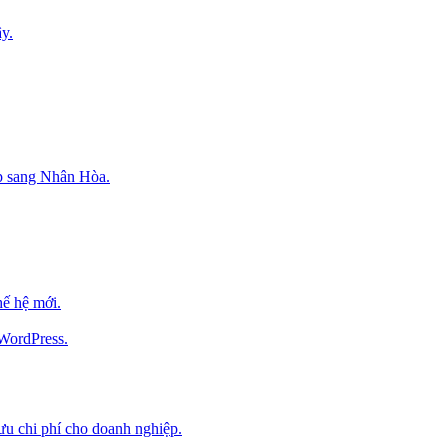
y.
p sang Nhân Hòa.
ế hệ mới.
 WordPress.
 ưu chi phí cho doanh nghiệp.