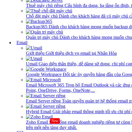
Thuê máy chủ riêng
Cấu hình đa dạng, hạ tầng ổn định, 
Chỗ đặt máy chủ
Dành cho khách hàng đã có máy chủ cần
Backup365
Dành cho khách hàng mong muốn backup dữ
Quản trị máy chủ
Dành cho khách hàng mong muốn chuy
Email
Giới thiệu
Giới thiệu dịch vụ email tại Nhân Hòa
Umail
Giao diện thân thiện, dễ dàng sử dụng, chi phí cạn
Google Workspace
Đối tác ủy quyền hàng đầu của Goog
Email Microsoft 365
Trọn bộ Email Outlook và các ứng 
Point, OneDrive, Forms, OneNote,...
Email Server riêng
Toàn quyền quản trị hệ thống email m
Hybrid Email
Giải pháp email thông minh tối ưu chi phí
New
Zoho Email
Hệ thống email doanh nghiệp riêng tư cùn
trên một nền tảng duy nhất.