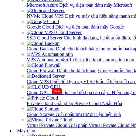
Microsoft Azure
Dịch vụ điện toán đám mây Microsoft
NVMe Cloud VPS
Dịch vụ máy chủ hiệu năng mạnh mẽ
Google Cloud
Dịch vụ điện toán đám mây Google
SSD Cloud Server
Cấu hình đa dạng, hạ tầng ổn định, t
Cloud Backup
Dành cho khách hàng mong muốn backup
VPS Automation n8n
1 click triển khai, automation toàn
Cloud Firewall
Dành cho khách hàng mong muốn tăng kh
Cloud VPS Quốc tế
Dịch vụ VPS Quốc tế hiệu suất ca
New
Cloud GPU
Tích hợp card đồ họa cao cấp - Hiệu năng
Private Cloud
Giải pháp Private Cloud Nhân Hòa
Cloud Storage
Giải pháp lưu trữ dữ liệu hiệu quả
Virtual Private Cloud
Giải pháp Virtual Private Cloud 
Máy Chủ