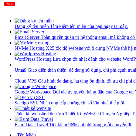
New
New
Đăng ký tên miền
Tìm kiếm tên miền của bạn ngay tại đây.
Email Server
Toàn quyền quản trị hệ thống email mà không có 
NVMe Hosting
X25 tốc độ website với ổ cứng NVMe thế hệ 
WordPress Hosting
Lựa chọn tốt nhất dành cho website WordP
Umail
Giao diện thân thiện, dễ dàng sử dụng, chi phí cạnh tran
Cloud VPS
Cấu hình đa dạng, hạ tầng ổn định, tối ưu chi phí 
Google Workspace
Đối tác ủy quyền hàng đầu của Google tại
Sectigo SSL
Nhà cung cấp chứng chỉ số lớn nhất thế giới
Thiết kế website
Dịch Vụ Thiết Kế Website Chuyên Nghiệp 
Esim Data Travel
Tiết kiệm 96% chi phí trong mỗi chuyến đi.
Tên Miền