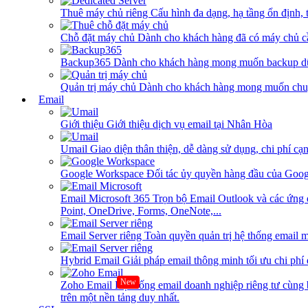
Thuê máy chủ riêng
Cấu hình đa dạng, hạ tầng ổn định, 
Chỗ đặt máy chủ
Dành cho khách hàng đã có máy chủ cần
Backup365
Dành cho khách hàng mong muốn backup dữ
Quản trị máy chủ
Dành cho khách hàng mong muốn chuy
Email
Giới thiệu
Giới thiệu dịch vụ email tại Nhân Hòa
Umail
Giao diện thân thiện, dễ dàng sử dụng, chi phí cạn
Google Workspace
Đối tác ủy quyền hàng đầu của Goog
Email Microsoft 365
Trọn bộ Email Outlook và các ứng 
Point, OneDrive, Forms, OneNote,...
Email Server riêng
Toàn quyền quản trị hệ thống email m
Hybrid Email
Giải pháp email thông minh tối ưu chi phí
New
Zoho Email
Hệ thống email doanh nghiệp riêng tư cùn
trên một nền tảng duy nhất.