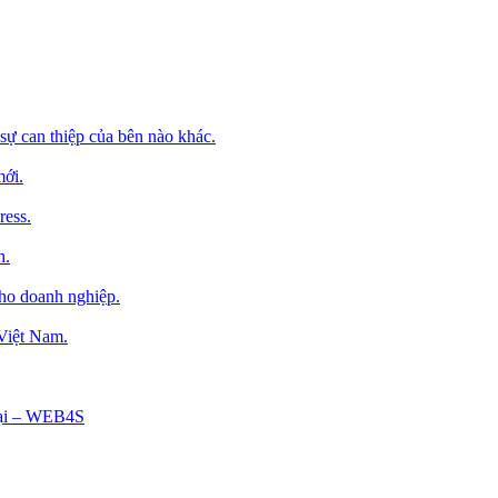
sự can thiệp của bên nào khác.
mới.
ress.
h.
cho doanh nghiệp.
 Việt Nam.
Tại – WEB4S