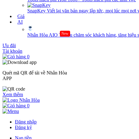
SnapKey
Viết lại văn bản ngay lập tức, mọi lúc mọi nơi 
Giá
AI
New
Nhân Hòa AIO
Tối ưu chăm sóc khách hàng, tăng hiệu s
Ưu đãi
Tài khoản
0
Quét mã QR để tải về Nhân Hòa
APP
Xem thêm
0
Đăng nhập
Đăng ký
Nạp tiền