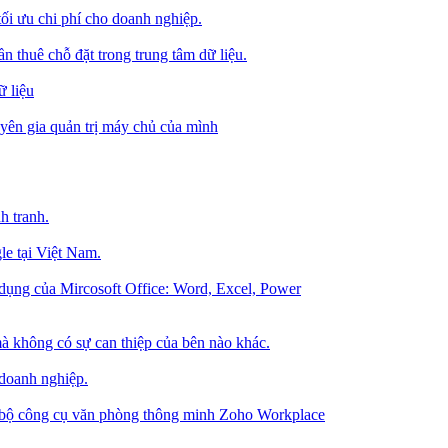
tối ưu chi phí cho doanh nghiệp.
 thuê chỗ đặt trong trung tâm dữ liệu.
 liệu
ên gia quản trị máy chủ của mình
h tranh.
le tại Việt Nam.
dụng của Mircosoft Office: Word, Excel, Power
à không có sự can thiệp của bên nào khác.
 doanh nghiệp.
g bộ công cụ văn phòng thông minh Zoho Workplace