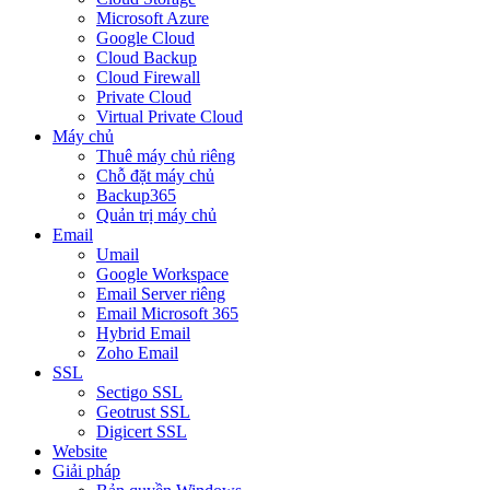
Microsoft Azure
Google Cloud
Cloud Backup
Cloud Firewall
Private Cloud
Virtual Private Cloud
Máy chủ
Thuê máy chủ riêng
Chỗ đặt máy chủ
Backup365
Quản trị máy chủ
Email
Umail
Google Workspace
Email Server riêng
Email Microsoft 365
Hybrid Email
Zoho Email
SSL
Sectigo SSL
Geotrust SSL
Digicert SSL
Website
Giải pháp