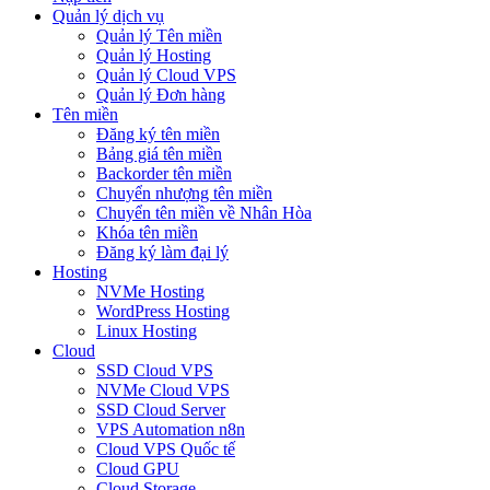
Quản lý dịch vụ
Quản lý Tên miền
Quản lý Hosting
Quản lý Cloud VPS
Quản lý Đơn hàng
Tên miền
Đăng ký tên miền
Bảng giá tên miền
Backorder tên miền
Chuyển nhượng tên miền
Chuyển tên miền về Nhân Hòa
Khóa tên miền
Đăng ký làm đại lý
Hosting
NVMe Hosting
WordPress Hosting
Linux Hosting
Cloud
SSD Cloud VPS
NVMe Cloud VPS
SSD Cloud Server
VPS Automation n8n
Cloud VPS Quốc tế
Cloud GPU
Cloud Storage