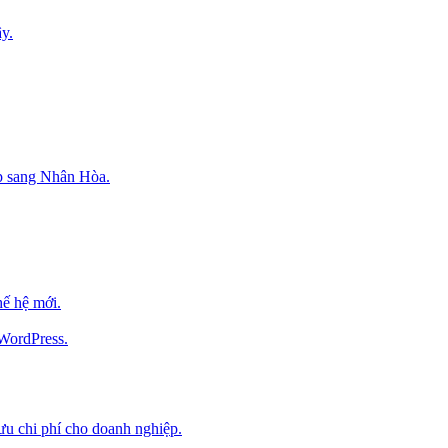
y.
p sang Nhân Hòa.
ế hệ mới.
 WordPress.
 ưu chi phí cho doanh nghiệp.