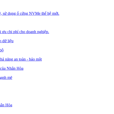
, sử dụng ổ cứng NVMe thế hệ mới.
ối ưu chi phí cho doanh nghiệp.
 dữ liệu
 bộ
ả năng an toàn - bảo mật
o của Nhân Hòa
 mạnh mẽ
Nhân Hòa