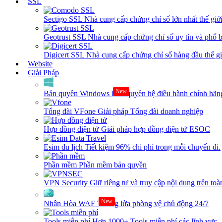
SSL
Sectigo SSL
Nhà cung cấp chứng chỉ số lớn nhất thế giớ
Geotrust SSL
Nhà cung cấp chứng chỉ số uy tín và phổ b
Digicert SSL
Nhà cung cấp chứng chỉ số hàng đầu thế giớ
Website
Giải Pháp
New
Bản quyền Windows
Bản quyền hệ điều hành chính hãng
Tổng đài VFone
Giải pháp Tổng đài doanh nghiệp
Hợp đồng điện tử
Giải pháp hợp đồng điện tử ESOC
Esim du lịch
Tiết kiệm 96% chi phí trong mỗi chuyến đi.
Phần mềm
Phần mềm bản quyền
VPN Security
Giữ riêng tư và truy cập nội dung trên toàn
New
Nhân Hòa WAF
Tường lửa phòng vệ chủ động 24/7
Tools miễn phí
Hơn 1000+ Tools miễn phí các lĩnh vực