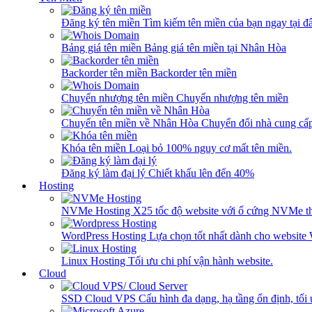
Đăng ký tên miền
Tìm kiếm tên miền của bạn ngay tại đâ
Bảng giá tên miền
Bảng giá tên miền tại Nhân Hòa
Backorder tên miền
Backorder tên miền
Chuyển nhượng tên miền
Chuyển nhượng tên miền
Chuyển tên miền về Nhân Hòa
Chuyển đổi nhà cung cấ
Khóa tên miền
Loại bỏ 100% nguy cơ mất tên miền.
Đăng ký làm đại lý
Chiết khấu lên đến 40%
Hosting
NVMe Hosting
X25 tốc độ website với ổ cứng NVMe th
WordPress Hosting
Lựa chọn tốt nhất dành cho website
Linux Hosting
Tối ưu chi phí vận hành website.
Cloud
SSD Cloud VPS
Cấu hình đa dạng, hạ tầng ổn định, tối