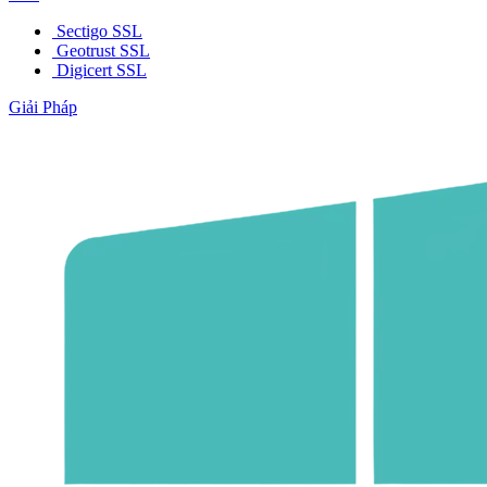
Sectigo SSL
Geotrust SSL
Digicert SSL
Giải Pháp