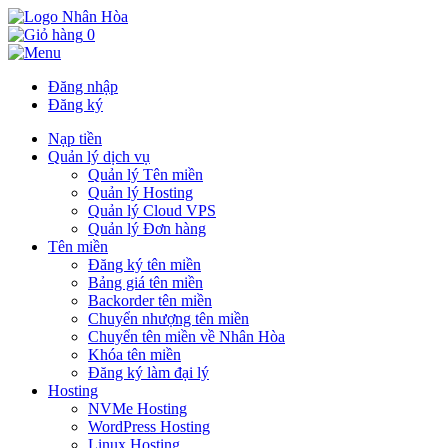
0
Đăng nhập
Đăng ký
Nạp tiền
Quản lý dịch vụ
Quản lý Tên miền
Quản lý Hosting
Quản lý Cloud VPS
Quản lý Đơn hàng
Tên miền
Đăng ký tên miền
Bảng giá tên miền
Backorder tên miền
Chuyển nhượng tên miền
Chuyển tên miền về Nhân Hòa
Khóa tên miền
Đăng ký làm đại lý
Hosting
NVMe Hosting
WordPress Hosting
Linux Hosting