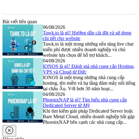
Bài viết liên quan
06/08/2026
Tawk.to là gì? Hướng dẫn cài đặt và sử dụng
chi tiết cho website
Tawk.to là một trong những nền tảng live chat
miễn phí được nhiều doanh nghiệp và chủ
website lựa chọn để hỗ trợ khách...
04/08/2026
IONOS là gì? Đánh giá nhà cung cấp Hosting,
VPS và Cloud từ Đức
IONOS là một trong những nhà cung cấp
hosting, tên miền và hạ tầng đám mây nổi tiếng
tại châu Âu. Với hơn 30 năm hoạt...
04/08/2026
PhoenixNAP là gì? Tìm hiểu nhà cung cấp
Dedicated Server từ Mỹ
Khi tìm kiếm giải pháp Dedicated Server hoặc
Bare Metal Cloud, nhiều doanh nghiệp bắt gặp
PhoenixNAP bên cạnh các nhà cung cấp...