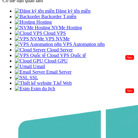
Có thể bạn quan tâm
Đăng ký tên miền
Backorder T.miền
Hosting
NVMe Hosting
Cloud VPS
VPS NVMe
VPS Automation n8n
Cloud Server
Cloud VPS Quốc tế
New
Cloud GPU
Umail
Email Server
SSL
T.kế Web
Esim du lịch
New