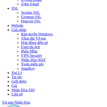
Zoho Email
SSL
Sectigo SSL
Geotrust SSL
Digicert SSL
Website
Giải pháp
Bản quyền Windows
Tổng đài VFone
Hợp đồng điện tử
Esim du lịch
Phần Mềm
VPN Security
Nhân Hòa WAF
Tools miễn phí
SnapKey
Đại Lý
Tin tức
Giới thiệu
Giá
Nhân Hòa AIO
Liên hệ
Tải app Nhân Hoà