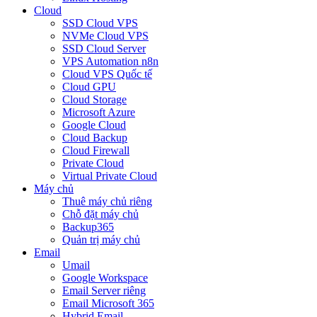
Cloud
SSD Cloud VPS
NVMe Cloud VPS
SSD Cloud Server
VPS Automation n8n
Cloud VPS Quốc tế
Cloud GPU
Cloud Storage
Microsoft Azure
Google Cloud
Cloud Backup
Cloud Firewall
Private Cloud
Virtual Private Cloud
Máy chủ
Thuê máy chủ riêng
Chỗ đặt máy chủ
Backup365
Quản trị máy chủ
Email
Umail
Google Workspace
Email Server riêng
Email Microsoft 365
Hybrid Email