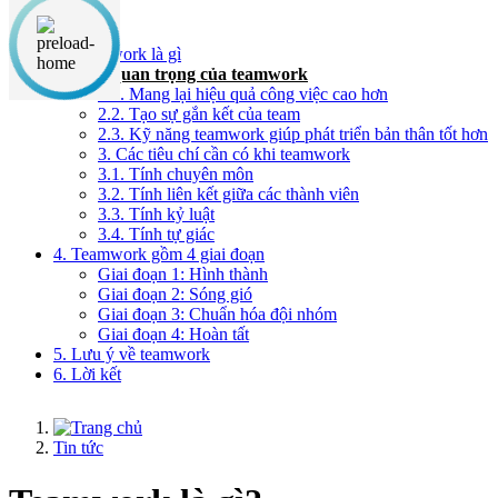
Nội dung chính
1. Teamwork là gì
2. Tầm quan trọng của teamwork
2.1. Mang lại hiệu quả công việc cao hơn
2.2. Tạo sự gắn kết của team
2.3. Kỹ năng teamwork giúp phát triển bản thân tốt hơn
3. Các tiêu chí cần có khi teamwork
3.1. Tính chuyên môn
3.2. Tính liên kết giữa các thành viên
3.3. Tính kỷ luật
3.4. Tính tự giác
4. Teamwork gồm 4 giai đoạn
Giai đoạn 1: Hình thành
Giai đoạn 2: Sóng gió
Giai đoạn 3: Chuẩn hóa đội nhóm
Giai đoạn 4: Hoàn tất
5. Lưu ý về teamwork
6. Lời kết
Tin tức